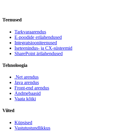
Teenused
Tarkvaraarendus
E-poodide erilahendused
Integratsiooniteenused
Iseteenindus- ja CX-süsteemid
SharePoint ärilahendused
Tehnoloogia
.Net arendus
Java arendus
Front-end arendus
Andmebaasid
Vaata kõiki
Viited
Küpsised
Vastutustundlikkus