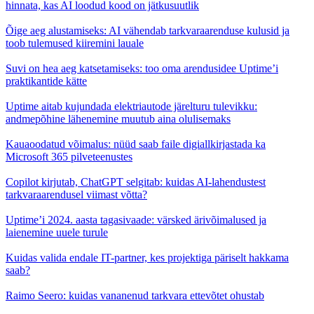
hinnata, kas AI loodud kood on jätkusuutlik
Õige aeg alustamiseks: AI vähendab tarkvaraarenduse kulusid ja
toob tulemused kiiremini lauale
Suvi on hea aeg katsetamiseks: too oma arendusidee Uptime’i
praktikantide kätte
Uptime aitab kujundada elektriautode järelturu tulevikku:
andmepõhine lähenemine muutub aina olulisemaks
Kauaoodatud võimalus: nüüd saab faile digiallkirjastada ka
Microsoft 365 pilveteenustes
Copilot kirjutab, ChatGPT selgitab: kuidas AI-lahendustest
tarkvaraarendusel viimast võtta?
Uptime’i 2024. aasta tagasivaade: värsked ärivõimalused ja
laienemine uuele turule
Kuidas valida endale IT-partner, kes projektiga päriselt hakkama
saab?
Raimo Seero: kuidas vananenud tarkvara ettevõtet ohustab