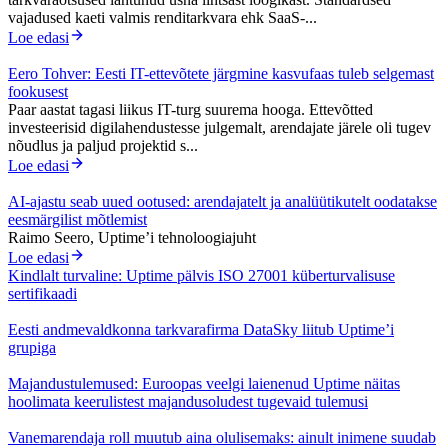
vajadused kaeti valmis renditarkvara ehk SaaS-...
Loe edasi
Eero Tohver: Eesti IT-ettevõtete järgmine kasvufaas tuleb selgemast
fookusest
Paar aastat tagasi liikus IT-turg suurema hooga. Ettevõtted
investeerisid digilahendustesse julgemalt, arendajate järele oli tugev
nõudlus ja paljud projektid s...
Loe edasi
AI-ajastu seab uued ootused: arendajatelt ja analüütikutelt oodatakse
eesmärgilist mõtlemist
Raimo Seero, Uptime’i tehnoloogiajuht
Loe edasi
Kindlalt turvaline: Uptime pälvis ISO 27001 küberturvalisuse
sertifikaadi
Eesti andmevaldkonna tarkvarafirma DataSky liitub Uptime’i
grupiga
Majandustulemused: Euroopas veelgi laienenud Uptime näitas
hoolimata keerulistest majandusoludest tugevaid tulemusi
Vanemarendaja roll muutub aina olulisemaks: ainult inimene suudab