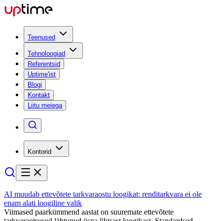
Teenused
Tehnoloogiad
Referentsid
Uptime'ist
Blogi
Kontakt
Liitu meiega
Kontorid
AI muudab ettevõtete tarkvaraostu loogikat: renditarkvara ei ole
enam alati loogiline valik
Viimased paarkümmend aastat on suuremate ettevõtete
tarkvaraotsused lähtunud üsna lihtsast loogikast. Standardsed