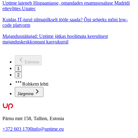
Uptime laieneb Hispaaniasse, omandades enamusosaluse Madridi
ettevõttes Unatec
Kuidas IT-turul silmapilkselt tööle saada? Õpi selgeks mõni low-
code platvorm
Majandusnäitajad: Uptime jätkas hoolimata keerulisest
majanduskeskkonnast kasvukursil
Eelmine
1
2
Rohkem lehti
Järgmine
Pärnu mnt 158, Tallinn, Estonia
+372 603 1700
info@uptime.eu