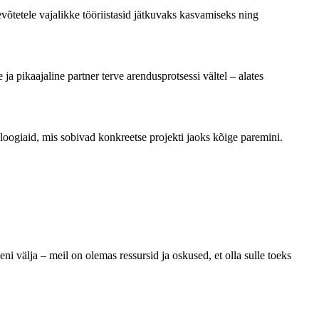
õtetele vajalikke tööriistasid jätkuvaks kasvamiseks ning
 pikaajaline partner terve arendusprotsessi vältel – alates
loogiaid, mis sobivad konkreetse projekti jaoks kõige paremini.
ni välja – meil on olemas ressursid ja oskused, et olla sulle toeks