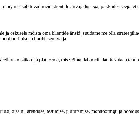
mine, mis sobituvad meie klientide ärivajadustega, pakkudes seega ettev
 oskusele mõista oma klientide ärisid, suudame me olla strateegiline ja
, monitoorimise ja hoolduseni välja.
eeli, raamistikke ja platvorme, mis võimaldab meil alati kasutada tehno
lüüsi, disaini, arenduse, testimise, juurutamise, monitooringu ja hoolduse