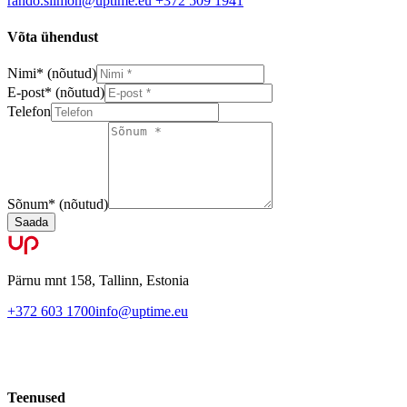
rando.siimon@uptime.eu
+372 509 1941
Võta ühendust
Nimi
*
(nõutud)
E-post
*
(nõutud)
Telefon
Sõnum
*
(nõutud)
Saada
Pärnu mnt 158, Tallinn, Estonia
+372 603 1700
info@uptime.eu
Teenused