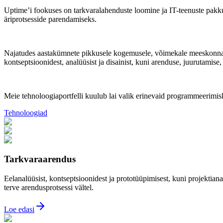
Uptime’i fookuses on tarkvaralahenduste loomine ja IT-teenuste pakku
äriprotsesside parendamiseks.
Najatudes aastakümnete pikkusele kogemusele, võimekale meeskonnale ja
kontseptsioonidest, analüüsist ja disainist, kuni arenduse, juurutamise
Meie tehnoloogiaportfelli kuulub lai valik erinevaid programmeerimisk
Tehnoloogiad
Tarkvaraarendus
Eelanalüüsist, kontseptsioonidest ja prototüüpimisest, kuni projektiana
terve arendusprotsessi vältel.
Loe edasi