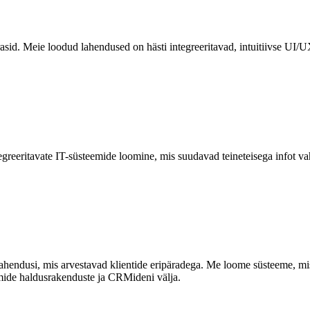
rasid. Meie loodud lahendused on hästi integreeritavad, intuitiivse UI
tegreeritavate IT-süsteemide loomine, mis suudavad teineteisega infot v
ahendusi, mis arvestavad klientide eripäradega. Me loome süsteeme, mi
emide haldusrakenduste ja CRMideni välja.