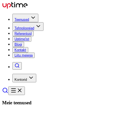
Teenused
Tehnoloogiad
Referentsid
Uptime'ist
Blogi
Kontakt
Liitu meiega
Kontorid
Meie
teenused