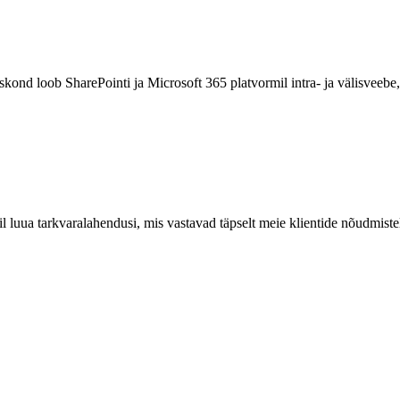
skond loob SharePointi ja Microsoft 365 platvormil intra- ja välisveebe
 luua tarkvaralahendusi, mis vastavad täpselt meie klientide nõudmistel