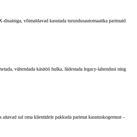
/UX-disainiga, võimaldavad kasutada turundusautomaatika parimaid
ahetada, vähendada käsitöö hulka, liidestada legacy-lahendusi ning
s aitavad sul oma klientidele pakkuda parimat kasutuskogemust –