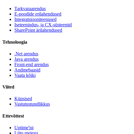
Tarkvaraarendus
E-poodide erilahendused
Integratsiooniteenused
Iseteenindus- ja CX-süsteemid
SharePoint ärilahendused
Tehnoloogia
.Net arendus
Java arendus
Front-end arendus
Andmebaasid
Vaata kõiki
Viited
Küpsised
Vastutustundlikkus
Ettevõttest
Uptime'ist
Liitu meiega