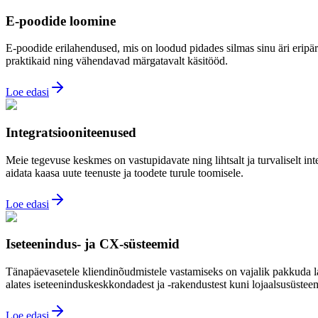
E-poodide loomine
E-poodide erilahendused, mis on loodud pidades silmas sinu äri eripä
praktikaid ning vähendavad märgatavalt käsitööd.
Loe edasi
Integratsiooniteenused
Meie tegevuse keskmes on vastupidavate ning lihtsalt ja turvaliselt in
aidata kaasa uute teenuste ja toodete turule toomisele.
Loe edasi
Ise­teenindus- ja CX-süsteemid
Tänapäevasetele kliendinõudmistele vastamiseks on vajalik pakkuda l
alates iseteeninduskeskkondadest ja -rakendustest kuni lojaalsusüste
Loe edasi