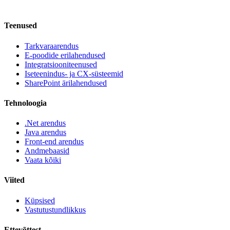
Teenused
Tarkvaraarendus
E-poodide erilahendused
Integratsiooniteenused
Iseteenindus- ja CX-süsteemid
SharePoint ärilahendused
Tehnoloogia
.Net arendus
Java arendus
Front-end arendus
Andmebaasid
Vaata kõiki
Viited
Küpsised
Vastutustundlikkus
Ettevõttest