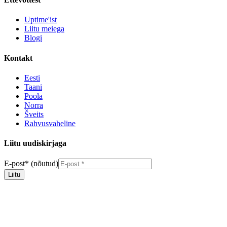
Uptime'ist
Liitu meiega
Blogi
Kontakt
Eesti
Taani
Poola
Norra
Šveits
Rahvusvaheline
Liitu uudiskirjaga
E-post
*
(nõutud)
Liitu