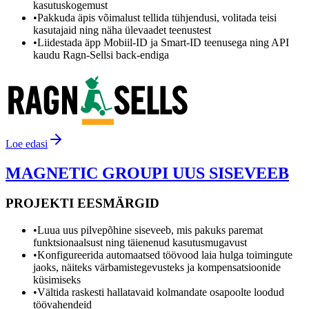
kasutuskogemust
•
Pakkuda äpis võimalust tellida tühjendusi, volitada teisi
kasutajaid ning näha ülevaadet teenustest
•
Liidestada äpp Mobiil-ID ja Smart-ID teenusega ning API
kaudu Ragn-Sellsi back-endiga
Loe edasi
MAGNETIC GROUPI UUS SISEVEEB
PROJEKTI EESMÄRGID
•
Luua uus pilvepõhine siseveeb, mis pakuks paremat
funktsionaalsust ning täienenud kasutusmugavust
•
Konfigureerida automaatsed töövood laia hulga toimingute
jaoks, näiteks värbamistegevusteks ja kompensatsioonide
küsimiseks
•
Vältida raskesti hallatavaid kolmandate osapoolte loodud
töövahendeid