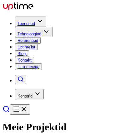
Teenused
Tehnoloogiad
Referentsid
Uptime'ist
Blogi
Kontakt
Liitu meiega
Kontorid
Meie
Projektid