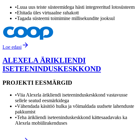
•
Luua uus teiste süsteemidega hästi integreeritud lotosüsteem
•
Ehitada üles virtuaalne rahakott
•
Tagada süsteemi toimimine millisekundite jooksul
Loe edasi
ALEXELA ÄRIKLIENDI
ISETEENINDUSKESKKOND
PROJEKTI EESMÄRGID
•
Viia Alexela ärikliendi iseteeninduskeskkond vastavusse
sellele seatud eesmärkidega
•
Vähendada käsitöö hulka ja võimaldada uudsete lahenduste
pakkumist
•
Teha ärikliendi iseteeninduskeskkond kättesaadavaks ka
Alexela mobiilirakenduses