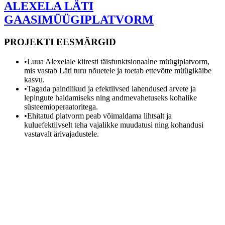
ALEXELA LÄTI
GAASIMÜÜGIPLATVORM
PROJEKTI EESMÄRGID
•
Luua Alexelale kiiresti täisfunktsionaalne müügiplatvorm,
mis vastab Läti turu nõuetele ja toetab ettevõtte müügikäibe
kasvu.
•
Tagada paindlikud ja efektiivsed lahendused arvete ja
lepingute haldamiseks ning andmevahetuseks kohalike
süsteemioperaatoritega.
•
Ehitatud platvorm peab võimaldama lihtsalt ja
kuluefektiivselt teha vajalikke muudatusi ning kohandusi
vastavalt ärivajadustele.