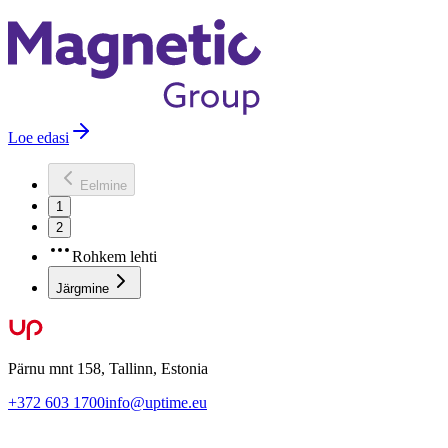
Loe edasi
Eelmine
1
2
Rohkem lehti
Järgmine
Pärnu mnt 158, Tallinn, Estonia
+372 603 1700
info@uptime.eu