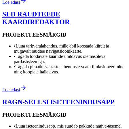
Loe edasi
SLD RAUDTEEDE
KAARDIREDAKTOR
PROJEKTI EESMÄRGID
•
Luua tarkvaralahendus, mille abil koostada kiirelt ja
mugavalt raudtee navigatsioonikaarte.
•
Tagada loodavate kaartide ühildavus olemasoleva
pardasüsteemiga.
•
Tagada piraatlusvastaste lahenduste veatu funktsioneerimine
ning koopiate hallatavus.
Loe edasi
RAGN-SELLSI ISETEENINDUSÄPP
PROJEKTI EESMÄRGID
•
Luua iseteenindusäpp, mis suudab pakkuda native-tasemel