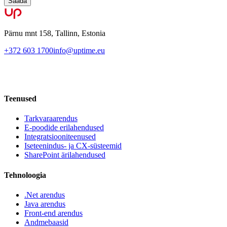
Saada
Pärnu mnt 158, Tallinn, Estonia
+372 603 1700
info@uptime.eu
Teenused
Tarkvaraarendus
E-poodide erilahendused
Integratsiooniteenused
Iseteenindus- ja CX-süsteemid
SharePoint ärilahendused
Tehnoloogia
.Net arendus
Java arendus
Front-end arendus
Andmebaasid