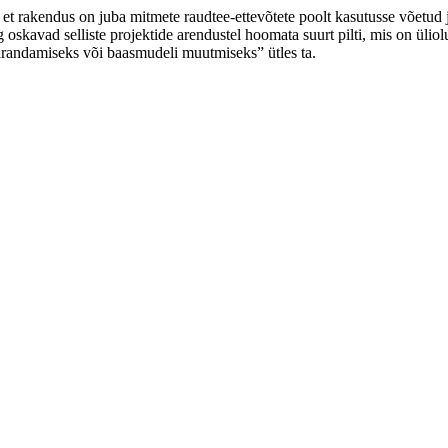
 et rakendus on juba mitmete raudtee-ettevõtete poolt kasutusse võetud
 oskavad selliste projektide arendustel hoomata suurt pilti, mis on üliol
 parandamiseks või baasmudeli muutmiseks” ütles ta.