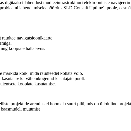
 digitaalset lahendust raudteeinfrastruktuuri elektrooniliste navigeerim
lle probleemi lahendamiseks pöördus SLD Consult Uptime’i poole, eesmär
t raudtee navigatsioonikaarte.
eemiga.
ning koopiate hallatavus.
le märkida kõik, mida raudteedel kohata võib.
ti kasutatav ka vähemkogenud kasutajate poolt.
utentsete koopiate kasutamise.
iste projektide arendustel hoomata suurt pilti, mis on ülioluline projek
õi baasmudeli muutmist