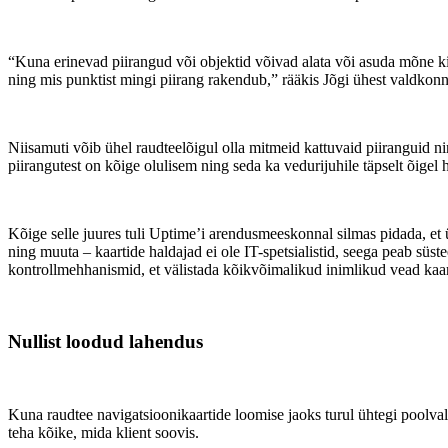
“Kuna erinevad piirangud või objektid võivad alata või asuda mõne kilo
ning mis punktist mingi piirang rakendub,” rääkis Jõgi ühest valdkonn
Niisamuti võib ühel raudteelõigul olla mitmeid kattuvaid piiranguid n
piirangutest on kõige olulisem ning seda ka vedurijuhile täpselt õigel h
Kõige selle juures tuli Uptime’i arendusmeeskonnal silmas pidada, et üh
ning muuta – kaartide haldajad ei ole IT-spetsialistid, seega peab sü
kontrollmehhanismid, et välistada kõikvõimalikud inimlikud vead kaar
Nullist loodud lahendus
Kuna raudtee navigatsioonikaartide loomise jaoks turul ühtegi poolva
teha kõike, mida klient soovis.