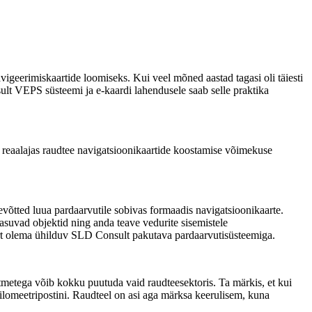
vigeerimiskaartide loomiseks. Kui veel mõned aastad tagasi oli täiesti
sult VEPS süsteemi ja e-kaardi lahendusele saab selle praktika
s reaalajas raudtee navigatsioonikaartide koostamise võimekuse
võtted luua pardaarvutile sobivas formaadis navigatsioonikaarte.
asuvad objektid ning anda teave vedurite sisemistele
kaart olema ühilduv SLD Consult pakutava pardaarvutisüsteemiga.
mitmetega võib kokku puutuda vaid raudteesektoris. Ta märkis, et kui
kilomeetripostini. Raudteel on asi aga märksa keerulisem, kuna