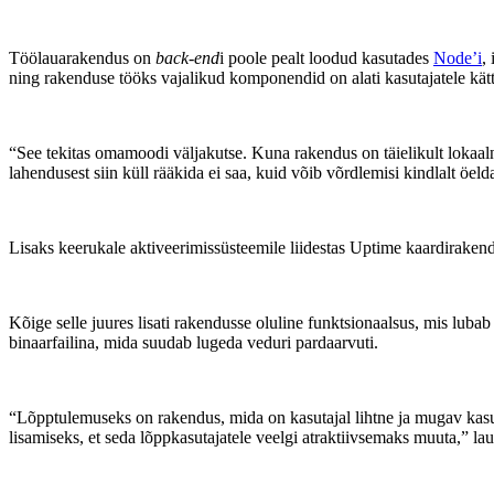
Töölauarakendus on
back-end
i poole pealt loodud kasutades
Node’i
,
ning rakenduse tööks vajalikud komponendid on alati kasutajatele kätt
“See tekitas omamoodi väljakutse. Kuna rakendus on täielikult lokaalne,
lahendusest siin küll rääkida ei saa, kuid võib võrdlemisi kindlalt öe
Lisaks keerukale aktiveerimissüsteemile liidestas Uptime kaardirakendu
Kõige selle juures lisati rakendusse oluline funktsionaalsus, mis luba
binaarfailina, mida suudab lugeda veduri pardaarvuti.
“Lõpptulemuseks on rakendus, mida on kasutajal lihtne ja mugav kasuta
lisamiseks, et seda lõppkasutajatele veelgi atraktiivsemaks muuta,” lau