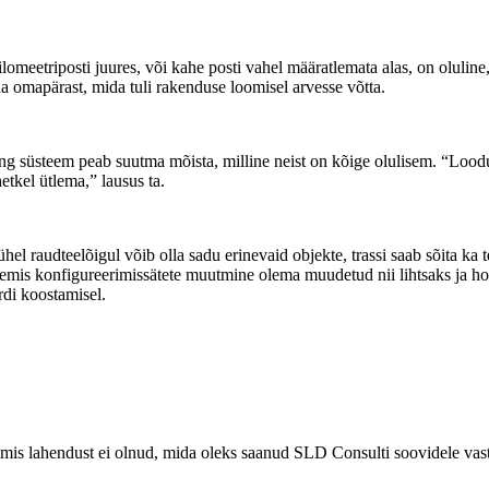
meetriposti juures, või kahe posti vahel määratlemata alas, on oluline,
a omapärast, mida tuli rakenduse loomisel arvesse võtta.
ing süsteem peab suutma mõista, milline neist on kõige olulisem. “Loodud
etkel ütlema,” lausus ta.
el raudteelõigul võib olla sadu erinevaid objekte, trassi saab sõita ka t
steemis konfigureerimissätete muutmine olema muudetud nii lihtsaks ja 
di koostamisel.
lmis lahendust ei olnud, mida oleks saanud SLD Consulti soovidele vast