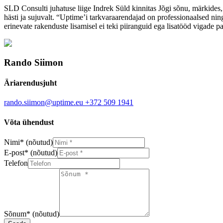
SLD Consulti juhatuse liige Indrek Süld kinnitas Jõgi sõnu, märkides,
hästi ja sujuvalt. “Uptime’i tarkvaraarendajad on professionaalsed ning
erinevate rakenduste lisamisel ei teki piiranguid ega lisatööd vigade
Rando Siimon
Äriarendusjuht
rando.siimon@uptime.eu
+372 509 1941
Võta ühendust
Nimi
*
(nõutud)
E-post
*
(nõutud)
Telefon
Sõnum
*
(nõutud)