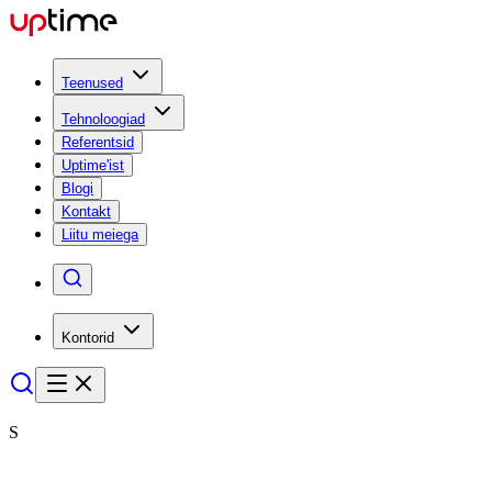
Teenused
Tehnoloogiad
Referentsid
Uptime'ist
Blogi
Kontakt
Liitu meiega
Kontorid
S