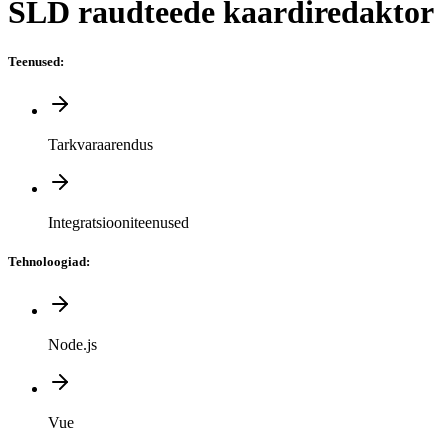
SLD raudteede kaardiredaktor
Teenused
:
Tarkvaraarendus
Integratsiooniteenused
Tehnoloogiad
:
Node.js
Vue