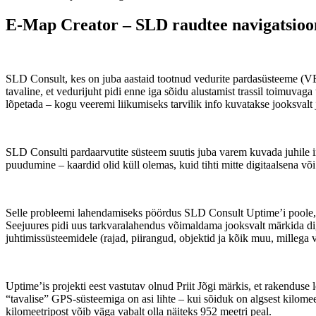
E-Map Creator – SLD raudtee navigatsioo
SLD Consult, kes on juba aastaid tootnud vedurite pardasüsteeme (VEPS)
tavaline, et vedurijuht pidi enne iga sõidu alustamist trassil toimuva
lõpetada – kogu veeremi liikumiseks tarvilik info kuvatakse jooksvalt 
SLD Consulti pardaarvutite süsteem suutis juba varem kuvada juhile i
puudumine – kaardid olid küll olemas, kuid tihti mitte digitaalsena võ
Selle probleemi lahendamiseks pöördus SLD Consult Uptime’i poole, ee
Seejuures pidi uus tarkvaralahendus võimaldama jooksvalt märkida digi
juhtimissüsteemidele (rajad, piirangud, objektid ja kõik muu, millega
Uptime’is projekti eest vastutav olnud Priit Jõgi märkis, et rakenduse
“tavalise” GPS-süsteemiga on asi lihte – kui sõiduk on algsest kilomee
kilomeetripost võib väga vabalt olla näiteks 952 meetri peal.