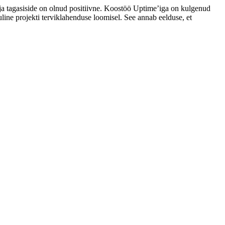
 ja tagasiside on olnud positiivne. Koostöö Uptime’iga on kulgenud
uline projekti terviklahenduse loomisel. See annab eelduse, et