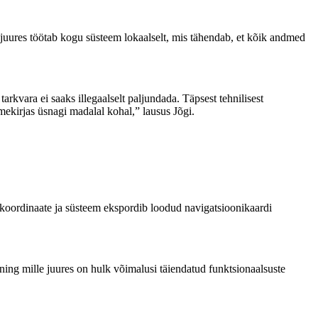
juures töötab kogu süsteem lokaalselt, mis tähendab, et kõik andmed
arkvara ei saaks illegaalselt paljundada. Täpsest tehnilisest
imekirjas üsnagi madalal kohal,” lausus Jõgi.
de koordinaate ja süsteem ekspordib loodud navigatsioonikaardi
ning mille juures on hulk võimalusi täiendatud funktsionaalsuste