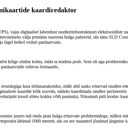
nikaartide kaardiredaktor
, vajas digitaalset lahendust raudteeinfrastruktuuri elektrooniliste na
ga tutvumiseks välja printima suurema hulga pabereid, siis tänu SLD Con
ja õigel hetkel veduri pardaarvutis.
nfot kõige olulise kohta, mida ta teadma peab. Seni oli aga probleemik
i pardaarvutile sobivas formaadis.
smärgiga luua töölauarakendus, mille abil saaks erinevad raudtee-ette
taalsele kaardile kõik soovitu, näiteks kaardistada raudtee perimeetris 
 vedurijuht trassil sõites kokku võib puutuda). Niisamuti pidi loodav 
 loomise juures tuli rinda pista hulga erinevate probleemidega, millest 
tripostist läbinud 1000 meetrit, siis on see maanteel jõudnud järgmise 