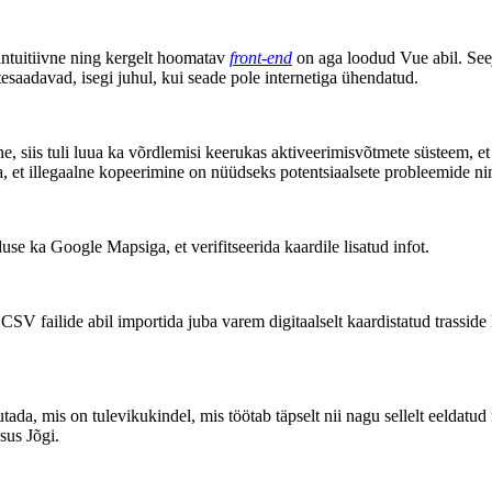
 intuitiivne ning kergelt hoomatav
front-end
on aga loodud Vue abil. See
esaadavad, isegi juhul, kui seade pole internetiga ühendatud.
 siis tuli luua ka võrdlemisi keerukas aktiveerimisvõtmete süsteem, et t
lda, et illegaalne kopeerimine on nüüdseks potentsiaalsete probleemide n
se ka Google Mapsiga, et verifitseerida kaardile lisatud infot.
b CSV failide abil importida juba varem digitaalselt kaardistatud trassi
da, mis on tulevikukindel, mis töötab täpselt nii nagu sellelt eeldatud 
sus Jõgi.