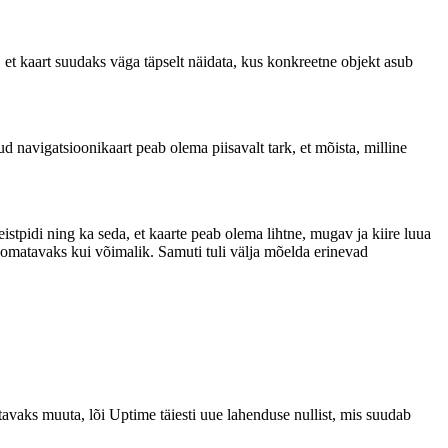
 et kaart suudaks väga täpselt näidata, kus konkreetne objekt asub
 navigatsioonikaart peab olema piisavalt tark, et mõista, milline
eistpidi ning ka seda, et kaarte peab olema lihtne, mugav ja kiire luua
hoomatavaks kui võimalik. Samuti tuli välja mõelda erinevad
avaks muuta, lõi Uptime täiesti uue lahenduse nullist, mis suudab