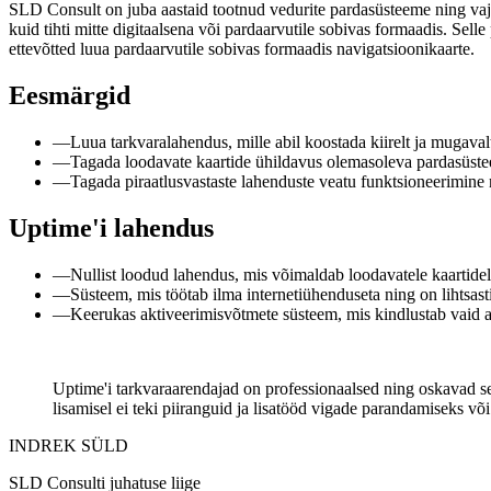
SLD Consult on juba aastaid tootnud vedurite pardasüsteeme ning vajas
kuid tihti mitte digitaalsena või pardaarvutile sobivas formaadis. Se
ettevõtted luua pardaarvutile sobivas formaadis navigatsioonikaarte.
Eesmärgid
—
Luua tarkvaralahendus, mille abil koostada kiirelt ja mugaval
—
Tagada loodavate kaartide ühildavus olemasoleva pardasüst
—
Tagada piraatlusvastaste lahenduste veatu funktsioneerimine 
Uptime'i lahendus
—
Nullist loodud lahendus, mis võimaldab loodavatele kaartide
—
Süsteem, mis töötab ilma internetiühenduseta ning on lihtsas
—
Keerukas aktiveerimisvõtmete süsteem, mis kindlustab vaid a
Uptime'i tarkvaraarendajad on professionaalsed ning oskavad sell
lisamisel ei teki piiranguid ja lisatööd vigade parandamiseks v
INDREK SÜLD
SLD Consulti juhatuse liige