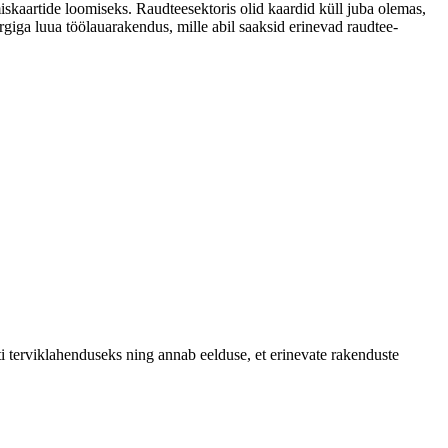
iskaartide loomiseks. Raudteesektoris olid kaardid küll juba olemas,
giga luua töölauarakendus, mille abil saaksid erinevad raudtee-
ti terviklahenduseks ning annab eelduse, et erinevate rakenduste