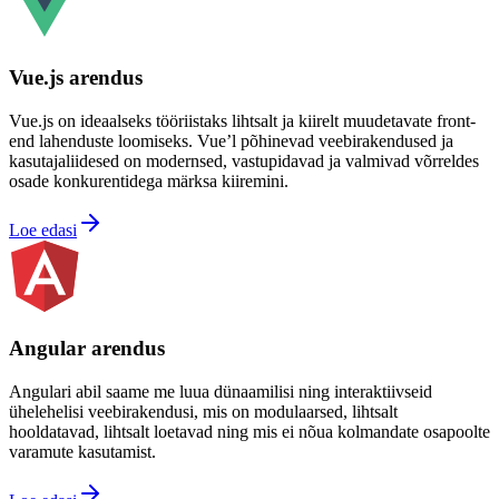
Vue.js arendus
Vue.js on ideaalseks tööriistaks lihtsalt ja kiirelt muudetavate front-
end lahenduste loomiseks. Vue’l põhinevad veebirakendused ja
kasutajaliidesed on modernsed, vastupidavad ja valmivad võrreldes
osade konkurentidega märksa kiiremini.
Loe edasi
Angular arendus
Angulari abil saame me luua dünaamilisi ning interaktiivseid
ühelehelisi veebirakendusi, mis on modulaarsed, lihtsalt
hooldatavad, lihtsalt loetavad ning mis ei nõua kolmandate osapoolte
varamute kasutamist.