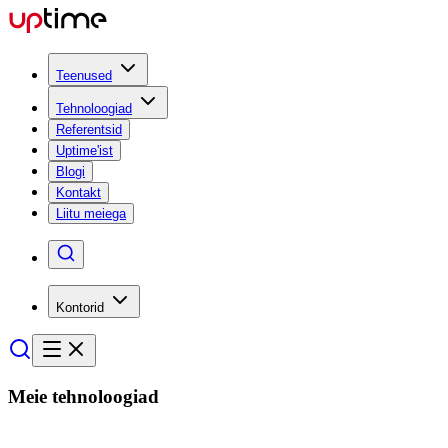
Teenused
Tehnoloogiad
Referentsid
Uptime'ist
Blogi
Kontakt
Liitu meiega
Kontorid
Meie
tehnoloogiad