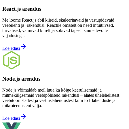
React.js arendus
Me loome React.js abil kiireid, skaleeritavaid ja vastupidavaid
veebilehti ja -rakendusi. Reactile omaselt on need intuitiivsed,
turvalised, valmivad kiirelt ja sobivad täpselt sinu ettevõtte
vajadustega.
Loe edasi
Node.js arendus
Node.js võimaldab meil luua ka kõige keerulisemaid ja
mitmekülgsemaid veebipõhiseid rakendusi – alates ühelehelistest
veebitööriistadest ja vestluslahendustest kuni IoT-lahenduste ja
mikroteenusteni välja.
Loe edasi