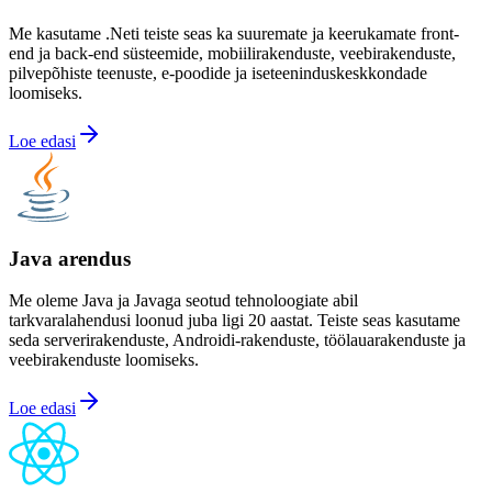
Me kasutame .Neti teiste seas ka suuremate ja keerukamate front-
end ja back-end süsteemide, mobiilirakenduste, veebirakenduste,
pilvepõhiste teenuste, e-poodide ja iseteeninduskeskkondade
loomiseks.
Loe edasi
Java arendus
Me oleme Java ja Javaga seotud tehnoloogiate abil
tarkvaralahendusi loonud juba ligi 20 aastat. Teiste seas kasutame
seda serverirakenduste, Androidi-rakenduste, töölauarakenduste ja
veebirakenduste loomiseks.
Loe edasi