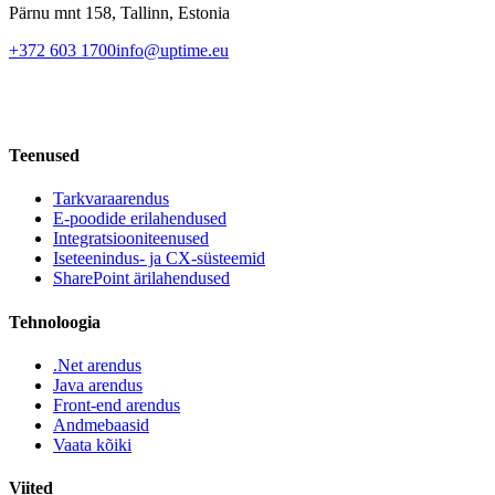
Pärnu mnt 158, Tallinn, Estonia
+372 603 1700
info@uptime.eu
Teenused
Tarkvaraarendus
E-poodide erilahendused
Integratsiooniteenused
Iseteenindus- ja CX-süsteemid
SharePoint ärilahendused
Tehnoloogia
.Net arendus
Java arendus
Front-end arendus
Andmebaasid
Vaata kõiki
Viited