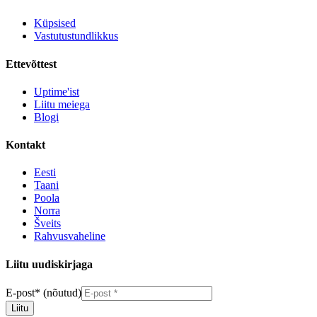
Küpsised
Vastutustundlikkus
Ettevõttest
Uptime'ist
Liitu meiega
Blogi
Kontakt
Eesti
Taani
Poola
Norra
Šveits
Rahvusvaheline
Liitu uudiskirjaga
E-post
*
(nõutud)
Liitu