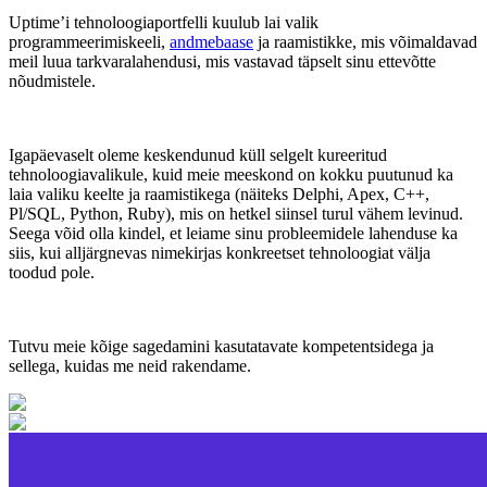
Uptime’i tehnoloogiaportfelli kuulub lai valik
programmeerimiskeeli,
andmebaase
ja raamistikke, mis võimaldavad
meil luua tarkvaralahendusi, mis vastavad täpselt sinu ettevõtte
nõudmistele.
Igapäevaselt oleme keskendunud küll selgelt kureeritud
tehnoloogiavalikule, kuid meie meeskond on kokku puutunud ka
laia valiku keelte ja raamistikega (näiteks Delphi, Apex, C++,
Pl/SQL, Python, Ruby), mis on hetkel siinsel turul vähem levinud.
Seega võid olla kindel, et leiame sinu probleemidele lahenduse ka
siis, kui alljärgnevas nimekirjas konkreetset tehnoloogiat välja
toodud pole.
Tutvu meie kõige sagedamini kasutatavate kompetentsidega ja
sellega, kuidas me neid rakendame.