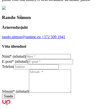
Rando Siimon
Äriarendusjuht
rando.siimon@uptime.eu
+372 509 1941
Võta ühendust
Nimi
*
(nõutud)
E-post
*
(nõutud)
Telefon
Sõnum
*
(nõutud)
Saada