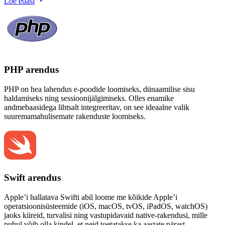
Loe edasi
PHP arendus
PHP on hea lahendus e-poodide loomiseks, dünaamilise sisu
haldamiseks ning sessioonijälgimiseks. Olles enamike
andmebaasidega lihtsalt integreeritav, on see ideaalne valik
suuremamahulisemate rakenduste loomiseks.
Swift arendus
Apple’i hallatava Swifti abil loome me kõikide Apple’i
operatsioonisüsteemide (iOS, macOS, tvOS, iPadOS, watchOS)
jaoks kiireid, turvalisi ning vastupidavaid native-rakendusi, mille
puhul võib olla kindel, et neid toetatakse ka aastate pärast.