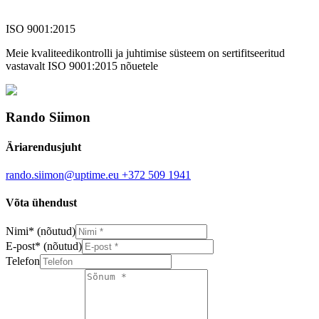
ISO 9001:2015
Meie kvaliteedikontrolli ja juhtimise süsteem on sertifitseeritud
vastavalt ISO 9001:2015 nõuetele
Rando Siimon
Äriarendusjuht
rando.siimon@uptime.eu
+372 509 1941
Võta ühendust
Nimi
*
(nõutud)
E-post
*
(nõutud)
Telefon