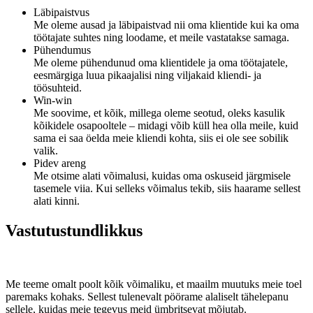
Läbipaistvus
Me oleme ausad ja läbipaistvad nii oma klientide kui ka oma
töötajate suhtes ning loodame, et meile vastatakse samaga.
Pühendumus
Me oleme pühendunud oma klientidele ja oma töötajatele,
eesmärgiga luua pikaajalisi ning viljakaid kliendi- ja
töösuhteid.
Win-win
Me soovime, et kõik, millega oleme seotud, oleks kasulik
kõikidele osapooltele – midagi võib küll hea olla meile, kuid
sama ei saa öelda meie kliendi kohta, siis ei ole see sobilik
valik.
Pidev areng
Me otsime alati võimalusi, kuidas oma oskuseid järgmisele
tasemele viia. Kui selleks võimalus tekib, siis haarame sellest
alati kinni.
Vastutustundlikkus
Me teeme omalt poolt kõik võimaliku, et maailm muutuks meie toel
paremaks kohaks. Sellest tulenevalt pöörame alaliselt tähelepanu
sellele, kuidas meie tegevus meid ümbritsevat mõjutab.