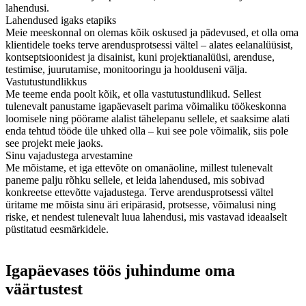
lahendusi.
Lahendused igaks etapiks
Meie meeskonnal on olemas kõik oskused ja pädevused, et olla oma
klientidele toeks terve arendusprotsessi vältel – alates eelanalüüsist,
kontseptsioonidest ja disainist, kuni projektianalüüsi, arenduse,
testimise, juurutamise, monitooringu ja hoolduseni välja.
Vastutustundlikkus
Me teeme enda poolt kõik, et olla vastutustundlikud. Sellest
tulenevalt panustame igapäevaselt parima võimaliku töökeskonna
loomisele ning pöörame alalist tähelepanu sellele, et saaksime alati
enda tehtud tööde üle uhked olla – kui see pole võimalik, siis pole
see projekt meie jaoks.
Sinu vajadustega arvestamine
Me mõistame, et iga ettevõte on omanäoline, millest tulenevalt
paneme palju rõhku sellele, et leida lahendused, mis sobivad
konkreetse ettevõtte vajadustega. Terve arendusprotsessi vältel
üritame me mõista sinu äri eripärasid, protsesse, võimalusi ning
riske, et nendest tulenevalt luua lahendusi, mis vastavad ideaalselt
püstitatud eesmärkidele.
Igapäevases töös juhindume oma
väärtustest