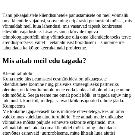
Tänu pikaajalistele kliendisuhetele panustamisele on meil võimalik
oma klientide vajadusi, soove ning eripärasid peenusteni mõista, mis
võimaldab meil luua lahendusi, mis vastavad täpselt konkreetse
ettevõtte vajadustele. Lisades sinna kõrvale tugeva
tehnoloogiaportfelli ning võimekuse olla oma klientidele toeks terve
arendusprotsessi vältel – eelanalüüsist hoolduseni – suudame me
lahendada ka kõige keerukamaid probleeme.
Mis aitab meil edu tagada?
Kliendirahulolu
Kuna meie üks peamistest eesmärkidest on pikaaegsete
kliendisuhete loomine ning püsivaks strateegiliseks partneriks
olemine, on kliendirahulolu meie enda jaoks alati olnud ka peamine
edu mõõdik. Seega teeme me omalt poolt kõik, et tagada sujuv ning
tulemuslik koostöö, millega saavad kõik osapooled rahule jääda.
Kompetents
Me töötame igapäevaselt koos mitmete ettevõtetega, kes on oma
valdkonnas vaieldamatud turuliidrid. See annab meile unikaalse
võimaluse mõista paljude erinevate sektorite eripärasid, mis
võimaldab meil aidata oma klientidel mõista ning lahendada
ettevõttes esinevaid juurprobleeme, mitte lihtsalt luua ajutisi