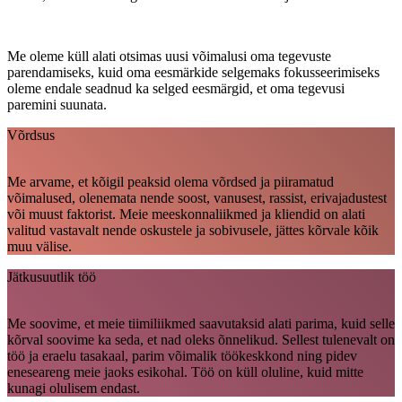
Me oleme küll alati otsimas uusi võimalusi oma tegevuste
parendamiseks, kuid oma eesmärkide selgemaks fokusseerimiseks
oleme endale seadnud ka selged eesmärgid, et oma tegevusi
paremini suunata.
Võrdsus
Me arvame, et kõigil peaksid olema võrdsed ja piiramatud
võimalused, olenemata nende soost, vanusest, rassist, erivajadustest
või muust faktorist. Meie meeskonnaliikmed ja kliendid on alati
valitud vastavalt nende oskustele ja sobivusele, jättes kõrvale kõik
muu välise.
Jätkusuutlik töö
Me soovime, et meie tiimiliikmed saavutaksid alati parima, kuid selle
kõrval soovime ka seda, et nad oleks õnnelikud. Sellest tulenevalt on
töö ja eraelu tasakaal, parim võimalik töökeskkond ning pidev
eneseareng meie jaoks esikohal. Töö on küll oluline, kuid mitte
kunagi olulisem endast.