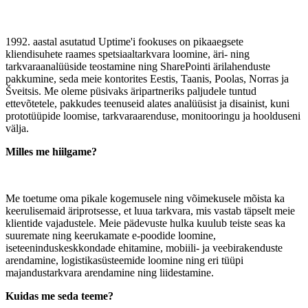
1992. aastal asutatud Uptime'i fookuses on pikaaegsete
kliendisuhete raames spetsiaaltarkvara loomine, äri- ning
tarkvaraanalüüside teostamine ning SharePointi ärilahenduste
pakkumine, seda meie kontorites Eestis, Taanis, Poolas, Norras ja
Šveitsis. Me oleme püsivaks äripartneriks paljudele tuntud
ettevõtetele, pakkudes teenuseid alates analüüsist ja disainist, kuni
prototüüpide loomise, tarkvaraarenduse, monitooringu ja hoolduseni
välja.
Milles me hiilgame?
Me toetume oma pikale kogemusele ning võimekusele mõista ka
keerulisemaid äriprotsesse, et luua tarkvara, mis vastab täpselt meie
klientide vajadustele. Meie pädevuste hulka kuulub teiste seas ka
suuremate ning keerukamate e-poodide loomine,
iseteeninduskeskkondade ehitamine, mobiili- ja veebirakenduste
arendamine, logistikasüsteemide loomine ning eri tüüpi
majandustarkvara arendamine ning liidestamine.
Kuidas me seda teeme?