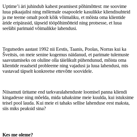
Uptime’i äri juhindub kahest peamisest põhimõttest: me soovime
luua pikaajalisi ning mõlemale osapoolele kasulikke kliendisuhteid
ja me teeme omalt poolt kõik võimaliku, et mõista oma klientide
äride eripärasid, täpseid tööpõhimõtteid ning protsesse, et luua
seeläbi parimaid võimalikke lahendusi.
Tegutsedes aastast 1992 nii Eestis, Taanis, Poolas, Norras kui ka
Šveitsis, on meie senine kogemus näidanud, et parimate tulemuste
saavutamiseks on oluline olla täielikult pühendunud, mõista oma
klientide reaalseid probleeme ning vajadusi ja luua lahendusi, mis
vastavad täpselt konkreetse ettevõtte soovidele.
Niisamuti üritame end tarkvaralahenduste loomisel panna kliendi
kingadesse ning mõelda, mida tahaksime meie kuulda, kui istuksime
teisel pool lauda. Kui meie ei tahaks sellise lahenduse eest maksta,
siis miks peaksid sina?
Kes me oleme?