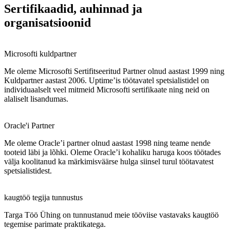
Sertifikaadid, auhinnad ja
organisatsioonid
Microsofti kuldpartner
Me oleme Microsofti Sertifitseeritud Partner olnud aastast 1999 ning
Kuldpartner aastast 2006. Uptime’is töötavatel spetsialistidel on
individuaalselt veel mitmeid Microsofti sertifikaate ning neid on
alaliselt lisandumas.
Oracle'i Partner
Me oleme Oracle’i partner olnud aastast 1998 ning teame nende
tooteid läbi ja lõhki. Oleme Oracle’i kohaliku haruga koos töötades
välja koolitanud ka märkimisväärse hulga siinsel turul töötavatest
spetsialistidest.
kaugtöö tegija tunnustus
Targa Töö Ühing on tunnustanud meie tööviise vastavaks kaugtöö
tegemise parimate praktikatega.