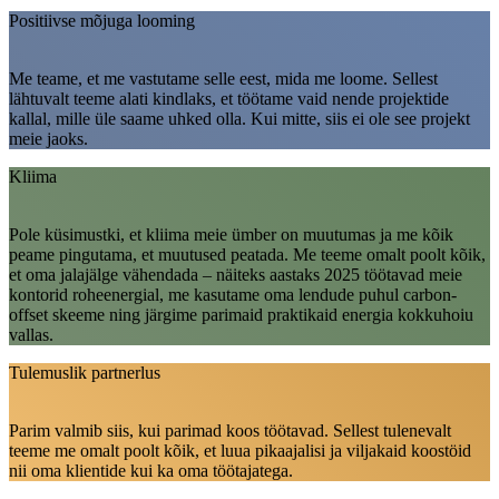
Positiivse mõjuga looming
Me teame, et me vastutame selle eest, mida me loome. Sellest
lähtuvalt teeme alati kindlaks, et töötame vaid nende projektide
kallal, mille üle saame uhked olla. Kui mitte, siis ei ole see projekt
meie jaoks.
Kliima
Pole küsimustki, et kliima meie ümber on muutumas ja me kõik
peame pingutama, et muutused peatada. Me teeme omalt poolt kõik,
et oma jalajälge vähendada – näiteks aastaks 2025 töötavad meie
kontorid roheenergial, me kasutame oma lendude puhul carbon-
offset skeeme ning järgime parimaid praktikaid energia kokkuhoiu
vallas.
Tulemuslik partnerlus
Parim valmib siis, kui parimad koos töötavad. Sellest tulenevalt
teeme me omalt poolt kõik, et luua pikaajalisi ja viljakaid koostöid
nii oma klientide kui ka oma töötajatega.