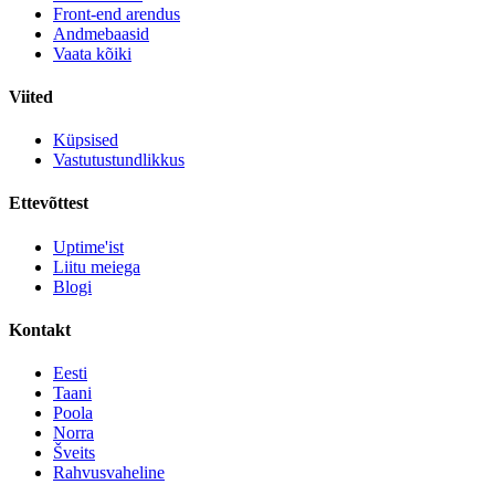
Front-end arendus
Andmebaasid
Vaata kõiki
Viited
Küpsised
Vastutustundlikkus
Ettevõttest
Uptime'ist
Liitu meiega
Blogi
Kontakt
Eesti
Taani
Poola
Norra
Šveits
Rahvusvaheline