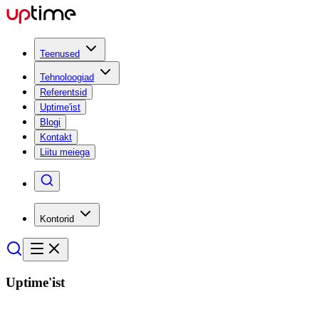
Teenused
Tehnoloogiad
Referentsid
Uptime'ist
Blogi
Kontakt
Liitu meiega
Kontorid
Uptime'ist