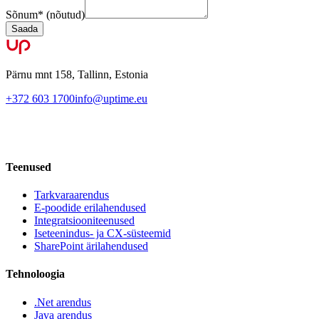
Sõnum
*
(nõutud)
Saada
Pärnu mnt 158, Tallinn, Estonia
+372 603 1700
info@uptime.eu
Teenused
Tarkvaraarendus
E-poodide erilahendused
Integratsiooniteenused
Iseteenindus- ja CX-süsteemid
SharePoint ärilahendused
Tehnoloogia
.Net arendus
Java arendus