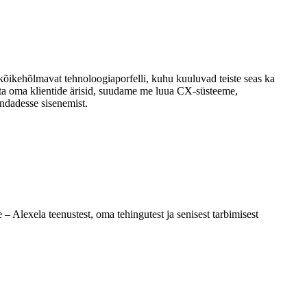
kõikehõlmavat tehnoloogiaporfelli, kuhu kuuluvad teiste seas ka
ta oma klientide ärisid, suudame me luua CX-süsteeme,
ondadesse sisenemist.
– Alexela teenustest, oma tehingutest ja senisest tarbimisest