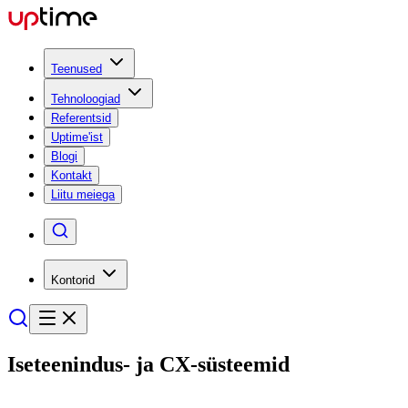
Teenused
Tehnoloogiad
Referentsid
Uptime'ist
Blogi
Kontakt
Liitu meiega
Kontorid
Iseteenindus- ja
CX-süsteemid