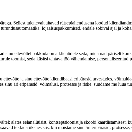
ipäraga. Sellest tulenevalt aitavad rätseplahendusena loodud kliendia
ud turundusautomaatika, lojaalsuspakkumised, endale sobival ajal ja k
inu ettevõttel pakkuda oma klientidele seda, mida nad päriselt konkre
turule toomist, seda käsitsi tehtava töö vähendamise, personaliseeritud 
evõtte ja sinu ettevõtte kliendibaasi eripärasid arvestades, võimaldad
s sinu äri eripärasid, võimalusi, protsesse ja riske, suudame me luua tu
ltel: alates eelanalüüsist, kontseptsioonist ja skoobi kaardistamisest, ku
avad tekkida üksnes siis, kui mõistame sinu äri eripärasid, protsesse, 