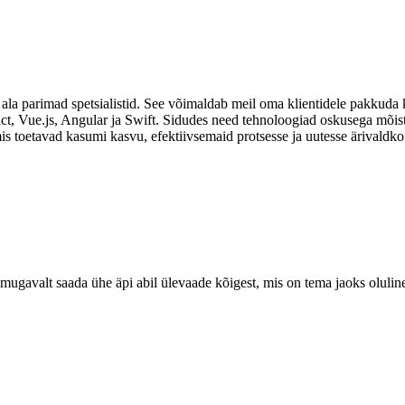
ala parimad spetsialistid. See võimaldab meil oma klientidele pakkuda 
t, Vue.js, Angular ja Swift. Sidudes need tehnoloogiad oskusega mõis
is toetavad kasumi kasvu, efektiivsemaid protsesse ja uutesse ärivaldk
mugavalt saada ühe äpi abil ülevaade kõigest, mis on tema jaoks oluline 