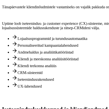
Tänapäevastele kliendinõudmistele vastamiseks on vajalik pakkuda oma
Uptime loob iseteenindus- ja customer experience
(CX)-süsteeme, mis
lojaalsussüsteemide haldusrakenduste ja rätsep-CRMideni välja.
Lojaalsusprogrammid ja turundusautomaatika
Personaliseeritud kampaanialahendused
Andmehaldus ja analüütikatööriistad
Kliendi ja meeskonna analüüsitööriistad
Kliendi teekonna analüüs
CRM-süsteemid
Iseteenindusrakendused
UX-lahendused