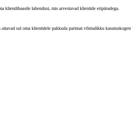
 kliendibaasile lahendusi, mis arvestavad klientide eripäradega.
 aitavad sul oma klientidele pakkuda parimat võimalikku kasutuskogemu