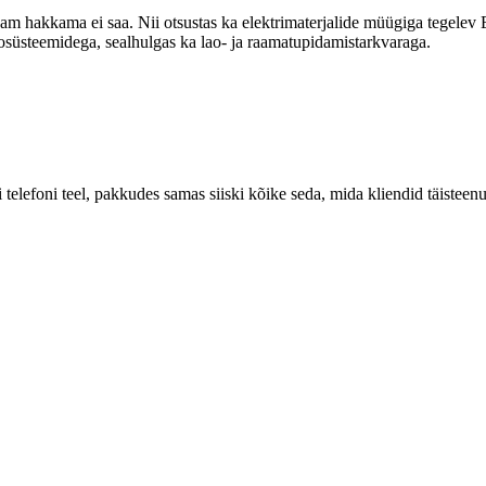
am hakkama ei saa. Nii otsustas ka elektrimaterjalide müügiga tegelev Esv
nfosüsteemidega, sealhulgas ka lao- ja raamatupidamistarkvaraga.
i telefoni teel, pakkudes samas siiski kõike seda, mida kliendid täistee