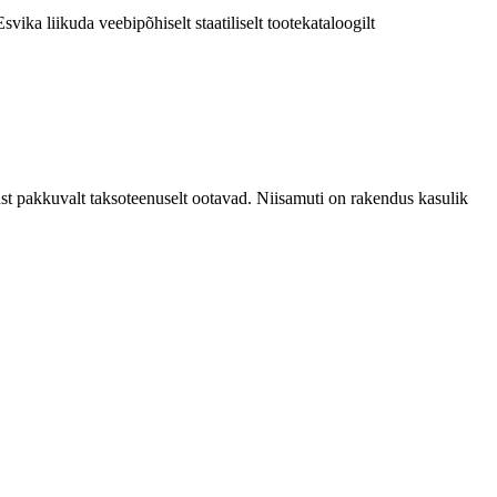
ika liikuda veebipõhiselt staatiliselt tootekataloogilt
nust pakkuvalt taksoteenuselt ootavad. Niisamuti on rakendus kasulik