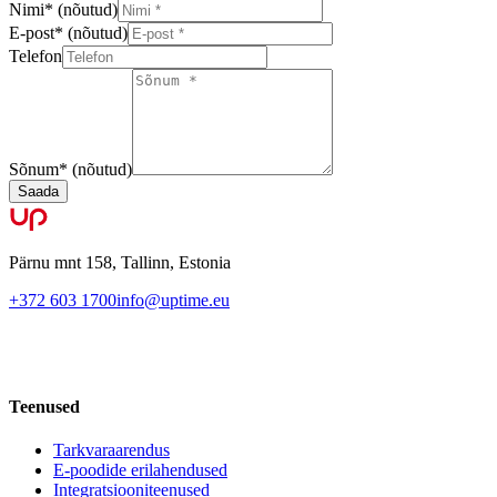
Nimi
*
(nõutud)
E-post
*
(nõutud)
Telefon
Sõnum
*
(nõutud)
Saada
Pärnu mnt 158, Tallinn, Estonia
+372 603 1700
info@uptime.eu
Teenused
Tarkvaraarendus
E-poodide erilahendused
Integratsiooniteenused