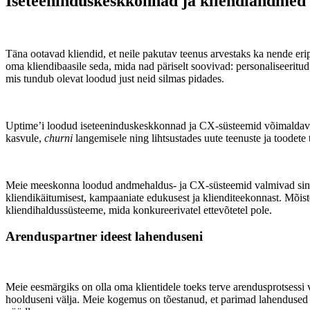
Iseteeninduskeskkonnad ja kliendiandmed
Täna ootavad kliendid, et neile pakutav teenus arvestaks ka nende er
oma kliendibaasile seda, mida nad päriselt soovivad: personaliseerit
mis tundub olevat loodud just neid silmas pidades.
Uptime’i loodud iseteeninduskeskkonnad ja CX-süsteemid võimaldavad s
kasvule,
churni
langemisele ning lihtsustades uute teenuste ja toodete 
Meie meeskonna loodud andmehaldus- ja CX-süsteemid valmivad sinu ett
kliendikäitumisest, kampaaniate edukusest ja klienditeekonnast. Mõiste
kliendihaldussüsteeme, mida konkureerivatel ettevõtetel pole.
Arenduspartner ideest lahenduseni
Meie eesmärgiks on olla oma klientidele toeks terve arendusprotsessi vä
hoolduseni välja. Meie kogemus on tõestanud, et parimad lahendused sa