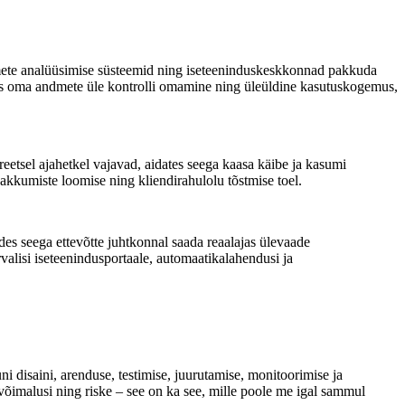
ndmete analüüsimise süsteemid ning iseteeninduskeskkonnad pakkuda
ohas oma andmete üle kontrolli omamine ning üleüldine kasutuskogemus,
etsel ajahetkel vajavad, aidates seega kaasa käibe ja kasumi
pakkumiste loomise ning kliendirahulolu tõstmise toel.
es seega ettevõtte juhtkonnal saada reaalajas ülevaade
rvalisi iseteenindusportaale, automaatikalahendusi ja
ni disaini, arenduse, testimise, juurutamise, monitoorimise ja
võimalusi ning riske – see on ka see, mille poole me igal sammul