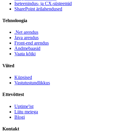
Iseteenindus- ja CX-süsteemid
SharePoint ärilahendused
Tehnoloogia
.Net arendus
Java arendus
Front-end arendus
Andmebaasid
Vaata kõiki
Viited
Küpsised
Vastutustundlikkus
Ettevõttest
Uptime'ist
Liitu meiega
Blogi
Kontakt