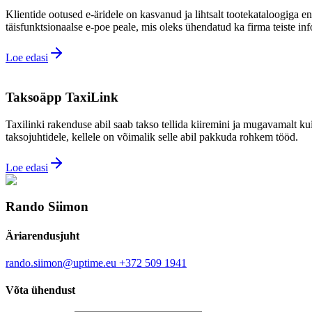
Klientide ootused e-äridele on kasvanud ja lihtsalt tootekataloogiga en
täisfunktsionaalse e-poe peale, mis oleks ühendatud ka firma teiste i
Loe edasi
Taksoäpp TaxiLink
Taxilinki rakenduse abil saab takso tellida kiiremini ja mugavamalt ku
taksojuhtidele, kellele on võimalik selle abil pakkuda rohkem tööd.
Loe edasi
Rando Siimon
Äriarendusjuht
rando.siimon@uptime.eu
+372 509 1941
Võta ühendust