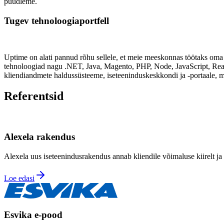
püüdleme.
Tugev tehnoloogiaportfell
Uptime on alati pannud rõhu sellele, et meie meeskonnas töötaks oma 
tehnoloogiad nagu .NET, Java, Magento, PHP, Node, JavaScript, Reac
kliendiandmete haldussüsteeme, iseteeninduskeskkondi ja -portaale, m
Referentsid
Alexela rakendus
Alexela uus iseteenindusrakendus annab kliendile võimaluse kiirelt ja 
Loe edasi
Esvika e-pood