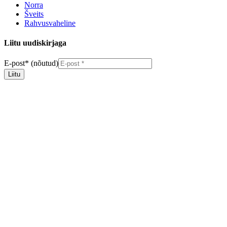
Norra
Šveits
Rahvusvaheline
Liitu uudiskirjaga
E-post
*
(nõutud)
Liitu