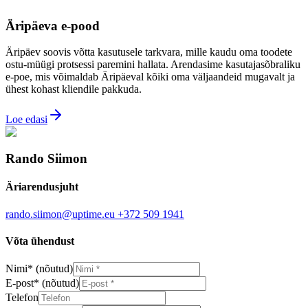
Äripäeva e-pood
Äripäev soovis võtta kasutusele tarkvara, mille kaudu oma toodete
ostu-müügi protsessi paremini hallata. Arendasime kasutajasõbraliku
e-poe, mis võimaldab Äripäeval kõiki oma väljaandeid mugavalt ja
ühest kohast kliendile pakkuda.
Loe edasi
Rando Siimon
Äriarendusjuht
rando.siimon@uptime.eu
+372 509 1941
Võta ühendust
Nimi
*
(nõutud)
E-post
*
(nõutud)
Telefon