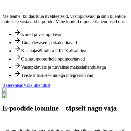
Me teame, kuidas luua kvaliteetseid, vastupidavaid ja sinu klientide
ootustele vastavaid e-poode. Meie loodud e-poe erilahendused on:
Kiired ja vastupidavad
Tänapäevased ja skaleeritavad
Kasutajasõbraliku UI/UX-disainiga
Otsingumootoritele optimeeritavad
Vastupidavate ja turvaliste makselahendustega
Teiste infosüsteemidega integreeritavad
Referentsid
Võta ühendust
E-poodide loomine – täpselt nagu vaja
Uptime’i loodud e-poed valmivad pidades silmas neid ümbritsevat