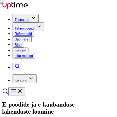
Teenused
Tehnoloogiad
Referentsid
Uptime'ist
Blogi
Kontakt
Liitu meiega
Kontorid
E-poodide ja e-kaubanduse
lahenduste loomine