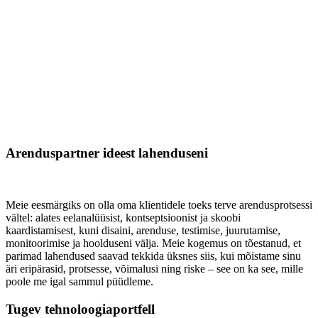
Arenduspartner ideest lahenduseni
Meie eesmärgiks on olla oma klientidele toeks terve arendusprotsessi
vältel: alates eelanalüüsist, kontseptsioonist ja skoobi
kaardistamisest, kuni disaini, arenduse, testimise, juurutamise,
monitoorimise ja hoolduseni välja. Meie kogemus on tõestanud, et
parimad lahendused saavad tekkida üksnes siis, kui mõistame sinu
äri eripärasid, protsesse, võimalusi ning riske – see on ka see, mille
poole me igal sammul püüdleme.
Tugev tehnoloogiaportfell