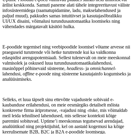
ärilist keskkonda. Samuti paneme alati tähele integreeritavust väliste
infosüsteemidega (raamatupidamine, ladu, makselahendused ja
paljud muud), pakkudes samas intuitiivset ja kasutajasõbralikku
UI/UX disaini, võimalusi turundusautomaatika loomiseks ning
vähendades märgatavalt käsitöö hulka.
E-poodide tegemisel ning veebipoodide loomisel võtame arvesse nii
praeguseid turutrende või hetke turutrende kui ka valdkonna
edaspidist arengupotentsiaali. Sellest tulenevalt on meie meeskonnal
valmisolek ja oskused luua turundusautomaatikalahendusi,
masinõppel põhinevaid süsteeme,
headless-
ja
omnichannel
-
lahendusi,
offline
e-poode ning süsteeme kasutajainfo kogumiseks ja
analüüsimiseks.
Selleks, et luua täpselt sinu ettevõtte vajadustele sobivaid e-
kaubanduse erilahendusi, on meie eesmärgiks detailselt mõista
konkreetse firma äriprotsesse, -vajadusi ning -riske, mis võimaldab
meil leida tehnilised lahendused, mis sellesse konteksti kõige
paremini sobituvad. Uptime’i meeskonnas tegutsevad arendajad,
analüütikud ning projektijuhid, kel on aastaid kogemusi ka kõige
keerulisemate B2B, B2C ja B2A e-poodide loomisega.