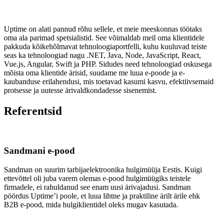
Uptime on alati pannud rõhu sellele, et meie meeskonnas töötaks
oma ala parimad spetsialistid. See võimaldab meil oma klientidele
pakkuda kõikehõlmavat tehnoloogiaportfelli, kuhu kuuluvad teiste
seas ka tehnoloogiad nagu .NET, Java, Node, JavaScript, React,
Vue.js, Angular, Swift ja PHP. Sidudes need tehnoloogiad oskusega
mõista oma klientide ärisid, suudame me luua e-poode ja e-
kaubanduse erilahendusi, mis toetavad kasumi kasvu, efektiivsemaid
protsesse ja uutesse ärivaldkondadesse sisenemist.
Referentsid
Sandmani e-pood
Sandman on suurim tarbijaelektroonika hulgimüüja Eestis. Kuigi
ettevõttel oli juba varem olemas e-pood hulgimüügiks teistele
firmadele, ei rahuldanud see enam uusi ärivajadusi. Sandman
pöördus Uptime’i poole, et luua lihtne ja praktiline ärilt ärile ehk
B2B e-pood, mida hulgiklientidel oleks mugav kasutada.