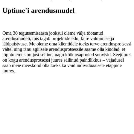
Uptime'i arendusmudel
Oma 30 tegutsemisaasta jooksul oleme välja töötanud
arendusmudeli, mis tagab projektide edu, kiire valmimise ja
läbipaistvuse. Me oleme oma klientidele toeks terve arendusprotsessi
vältel ning tänu agiilsele arendusprotsessile saame olla kindlad, et
lõpptulemus on just selline, nagu kõik osapooled soovisid. Seejuures
on kogu arendusprotsessi juures säilinud paindlikkus – vajadusel
saab meie meeskond olla toeks ka vaid individuaalsete etappide
juures.