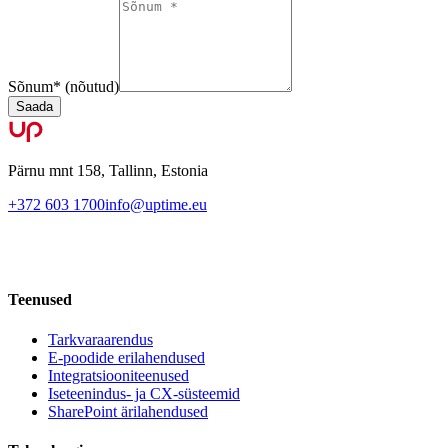
Sõnum
*
(nõutud)
Saada
Pärnu mnt 158, Tallinn, Estonia
+372 603 1700
info@uptime.eu
Teenused
Tarkvaraarendus
E-poodide erilahendused
Integratsiooniteenused
Iseteenindus- ja CX-süsteemid
SharePoint ärilahendused