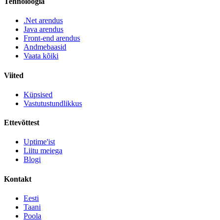
Tehnoloogia
.Net arendus
Java arendus
Front-end arendus
Andmebaasid
Vaata kõiki
Viited
Küpsised
Vastutustundlikkus
Ettevõttest
Uptime'ist
Liitu meiega
Blogi
Kontakt
Eesti
Taani
Poola