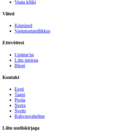
Vaata kõiki
Viited
Küpsised
Vastutustundlikkus
Ettevõttest
Uptime'ist
Liitu meiega
Blogi
Kontakt
Eesti
Taani
Poola
Norra
Šveits
Rahvusvaheline
Liitu uudiskirjaga