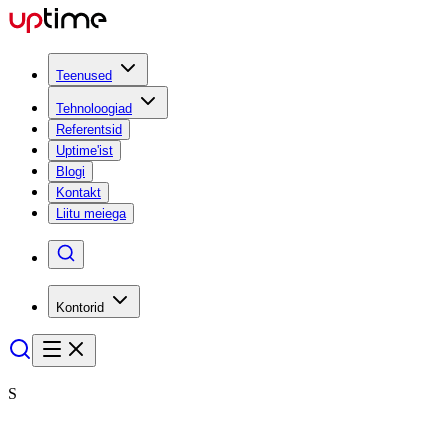
Teenused
Tehnoloogiad
Referentsid
Uptime'ist
Blogi
Kontakt
Liitu meiega
Kontorid
S