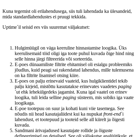
Kuna tegemist oli erilahendusega, siis tuli lahendada ka ülesandeid,
mida standardlahendustes ei pruugi tekkida.
Uptime´il seisid ees viis suuremat väljakutset:
Hulgimüügil on väga keeruline hinnastamise loogika. Üks
keerulisemaid töid oligi iga toote puhul kuvada õige hind ning
selle hinna järgi filtreerida või sorteerida.
E-poes dünaamiliste filtrite ehitamisel oli esialgu probleemiks
jõudlus, kuid peagi sai rakendatud lahendus, mille tulemusena
on ka filtrite lisamisel otsing kiire.
E-poes on palju erinevaid vaateid, kus hulgiklientidel tekib
palju kirjeid, mistõttu kasutatakse erinevates vaadetes
paging
´ut ehk lehekülgedeks jagamist. Kuna igal vaatel on erinev
loogika, tuli leida selline
paging
süsteem, mis sobiks iga vaate
loogikaga.
E-poe tootepuu on suur ja kohati kuni viie tasemega. See
nõudis nii head kasutajaliidest kui ka nupukat
front-end
´i
lahendust, et tootepuud ja tooteid selle all kiirelt ja õigesti
kuvada.
Sandmani ärivajadused kasutajate rollide ja õiguste
defineerimisel on detailsed. See oli väljakutse analüütikule, et