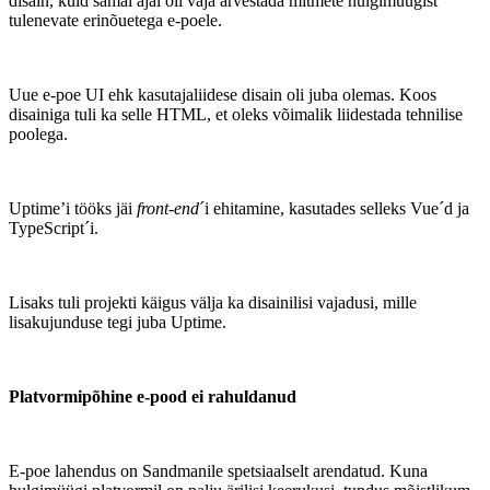
disain, kuid samal ajal oli vaja arvestada mitmete hulgimüügist
tulenevate erinõuetega e-poele.
Uue e-poe UI ehk kasutajaliidese disain oli juba olemas. Koos
disainiga tuli ka selle HTML, et oleks võimalik liidestada tehnilise
poolega.
Uptime’i tööks jäi
front-end
´i ehitamine, kasutades selleks Vue´d ja
TypeScript´i.
Lisaks tuli projekti käigus välja ka disainilisi vajadusi, mille
lisakujunduse tegi juba Uptime.
Platvormipõhine e-pood ei rahuldanud
E-poe lahendus on Sandmanile spetsiaalselt arendatud. Kuna