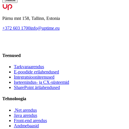
Pärnu mnt 158, Tallinn, Estonia
+372 603 1700
info@uptime.eu
Teenused
Tarkvaraarendus
E-poodide erilahendused
Integratsiooniteenused
Iseteenindus- ja CX-süsteemid
SharePoint ärilahendused
Tehnoloogia
.Net arendus
Java arendus
Front-end arendus
Andmebaasid