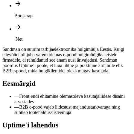
Bootstrap
.Net
Sandman on suurim tarbijaelektroonika hulgimüüja Eestis. Kuigi
ettevõttel oli juba varem olemas e-pood hulgimüügiks teistele
firmadele, ei rahuldanud see enam uusi ärivajadusi. Sandman
pöördus Uptime’i poole, et luua lihtne ja praktiline ärilt ärile ehk
B2B e-pood, mida hulgiklientidel oleks mugav kasutada.
Eesmärgid
—
Front-endi ehitamine olemasoleva kasutajaliidese disaini
arvestades
—
B2B e-pood vajab liidestust majandustarkvaraga ning
suhtleb tootehaldussüsteemiga
Uptime'i lahendus