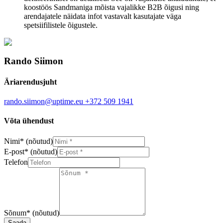
koostöös Sandmaniga mõista vajalikke B2B õigusi ning
arendajatele näidata infot vastavalt kasutajate väga
spetsiifilistele õigustele.
Rando Siimon
Äriarendusjuht
rando.siimon@uptime.eu
+372 509 1941
Võta ühendust
Nimi
*
(nõutud)
E-post
*
(nõutud)
Telefon
Sõnum
*
(nõutud)
Saada