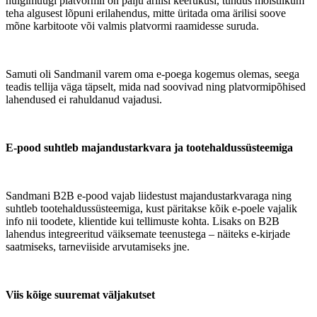
hulgimüügi platvormil on palju ärilisi keerukusi, tundus mõistlikum
teha algusest lõpuni erilahendus, mitte üritada oma ärilisi soove
mõne karbitoote või valmis platvormi raamidesse suruda.
Samuti oli Sandmanil varem oma e-poega kogemus olemas, seega
teadis tellija väga täpselt, mida nad soovivad ning platvormipõhised
lahendused ei rahuldanud vajadusi.
E-pood suhtleb majandustarkvara ja tootehaldussüsteemiga
Sandmani B2B e-pood vajab liidestust majandustarkvaraga ning
suhtleb tootehaldussüsteemiga, kust päritakse kõik e-poele vajalik
info nii toodete, klientide kui tellimuste kohta. Lisaks on B2B
lahendus integreeritud väiksemate teenustega – näiteks e-kirjade
saatmiseks, tarneviiside arvutamiseks jne.
Viis kõige suuremat väljakutset