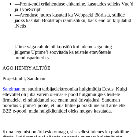
—
Front-endi erilahenduse ehitamine, kasutades selleks Vue’d
ja TypeScripti
—
Arenduse juures kasutati ka Webpacki tööriista, stiilide
jaoks kasutati Bootstrapi raamistikku, back-end on kirjutatud
.Netis
Jäime väga rahule nii koostöö kui tulemusega ning
julgeme Uptime’i soovitada ka teistele ettevõtetele
arenduspartneriks.
AGO HENRY ALTJÕE
Projektijuht, Sandman
Sandman
on suurim tarbijaelektroonika hulgimüüja Eestis. Kuigi
ettevõttel oli juba varem olemas e-pood hulgimüügiks teistele
firmadele, ei rahuldanud see enam uusi ärivajadusi. Sandman
pöördus Uptime’i poole, et luua lihtne ja praktiline ärilt ärile ehk
B2B e-pood, mida hulgiklientidel oleks mugav kasutada.
Kuna tegemist on ärikeskkonnaga, siis sellest tulenes ka praktiline