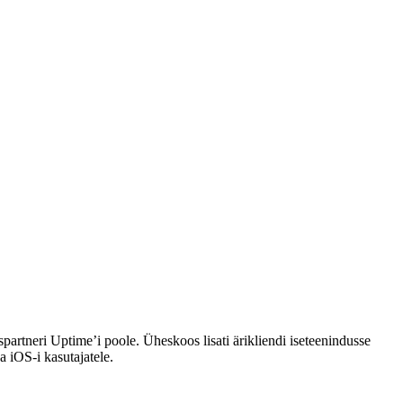
artneri Uptime’i poole. Üheskoos lisati ärikliendi iseteenindusse
 iOS-i kasutajatele.