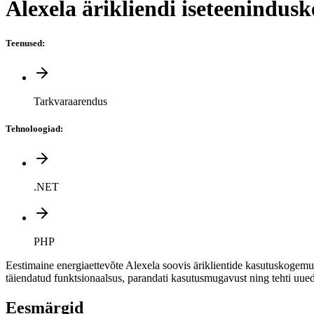
Alexela ärikliendi iseteenindus
Teenused
:
Tarkvaraarendus
Tehnoloogiad
:
.NET
PHP
Eestimaine energiaettevõte Alexela soovis äriklientide kasutuskogemus
täiendatud funktsionaalsus, parandati kasutusmugavust ning tehti uued
Eesmärgid