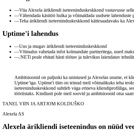
—
Viia Alexela ärikliendi iseteeninduskeskkond vastavusse sell
—
Vähendada käsitöö hulka ja võimaldada uudsete lahenduste 
—
Teha ärikliendi iseteeninduskeskkond kättesaadavaks ka Ale
Uptime'i lahendus
—
Uus ja mugav ärikliendi iseteeninduskeskkond
—
Võimalus vahetada infot kolmandate partneritega, uued maks
—
.NETi peale ehitati hästi töötav ja tulevikus laiendatav tehnil
Ambitsioonid on paljuski ka unistused ja Alexelas usume, et kli
Uptime’iga. Uptime'i tiim on teinud meil võimalikuks teha teoks
iseteeninduskeskkond suhtleb väga erineva kliendiprofiiliga, s
tööriistaks. Kindlasti pole meil soovid ja ambitsioonid otsa saa
TANEL VIIN JA ARTJOM KOLDUŠKO
Alexela AS
Alexela ärikliendi iseteenindus on nüüd ve