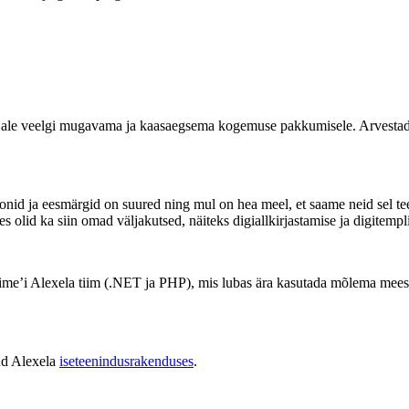
le veelgi mugavama ja kaasaegsema kogemuse pakkumisele. Arvestades, e
oonid ja eesmärgid on suured ning mul on hea meel, et saame neid sel tee
olid ka siin omad väljakutsed, näiteks digiallkirjastamise ja digitempli 
time’i Alexela tiim (.NET ja PHP), mis lubas ära kasutada mõlema mee
ud Alexela
iseteenindusrakenduses
.