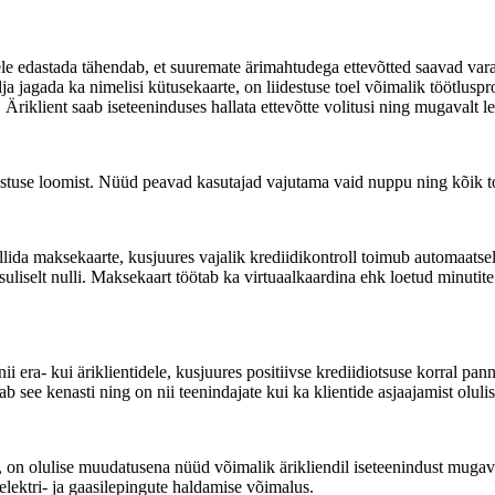
 edastada tähendab, et suuremate ärimahtudega ettevõtted saavad varas
a jagada ka nimelisi kütusekaarte, on liidestuse toel võimalik töötlus
Äriklient saab iseteeninduses hallata ettevõtte volitusi ning mugavalt l
destuse loomist. Nüüd peavad kasutajad vajutama vaid nuppu ning kõik t
da maksekaarte, kusjuures vajalik krediidikontroll toimub automaatselt.
uliselt nulli. Maksekaart töötab ka virtuaalkaardina ehk loetud minutite
i era- kui äriklientidele, kusjuures positiivse krediidiotsuse korral pa
 see kenasti ning on nii teenindajate kui ka klientide asjaajamist olulis
, on olulise muudatusena nüüd võimalik ärikliendil iseteenindust mugaval
ektri- ja gaasilepingute haldamise võimalus.