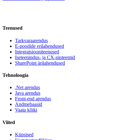
Teenused
Tarkvaraarendus
E-poodide erilahendused
Integratsiooniteenused
Iseteenindus- ja CX-süsteemid
SharePoint ärilahendused
Tehnoloogia
.Net arendus
Java arendus
Front-end arendus
Andmebaasid
Vaata kõiki
Viited
Küpsised