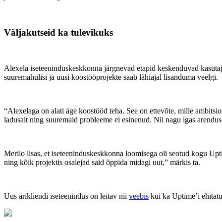
Väljakutseid ka tulevikuks
Alexela iseteeninduskeskkonna järgnevad etapid keskenduvad kasutaja
suuremahulisi ja uusi koostööprojekte saab lähiajal lisanduma veelgi.
“Alexelaga on alati äge koostööd teha. See on ettevõte, mille ambitsi
ladusalt ning suuremaid probleeme ei esinenud. Nii nagu igas arenduses 
Merilo lisas, et iseteeninduskeskkonna loomisega oli seotud kogu Up
ning kõik projektis osalejad said õppida midagi uut,” märkis ta.
Uus ärikliendi iseteenindus on leitav nii
veebis
kui ka Uptime’i ehitat