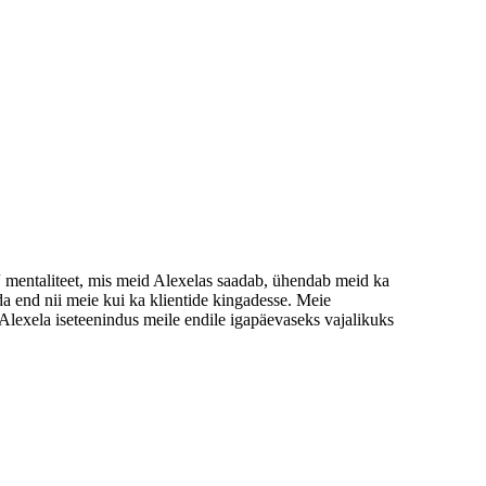
b“ mentaliteet, mis meid Alexelas saadab, ühendab meid ka
da end nii meie kui ka klientide kingadesse. Meie
Alexela iseteenindus meile endile igapäevaseks vajalikuks