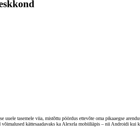
keskkond
e uuele tasemele viia, mistõttu pöördus ettevõte oma pikaaegse arendusp
 võimalused kättesaadavaks ka Alexela mobiiliäpis – nii Androidi kui ka