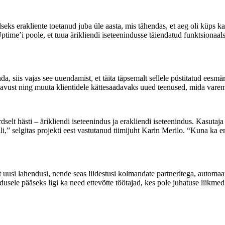
eks erakliente toetanud juba üle aasta, mis tähendas, et aeg oli küps k
time’i poole, et tuua ärikliendi iseteenindusse täiendatud funktsionaa
, siis vajas see uuendamist, et täita täpsemalt sellele püstitatud eesmä
vust ning muuta klientidele kättesaadavaks uued teenused, mida vare
elt hästi – ärikliendi iseteenindus ja erakliendi iseteenindus. Kasutaja
ili,” selgitas projekti eest vastutanud tiimijuht Karin Merilo. “Kuna ka 
 uusi lahendusi, nende seas liidestusi kolmandate partneritega, automaat
usele pääseks ligi ka need ettevõtte töötajad, kes pole juhatuse liikmed