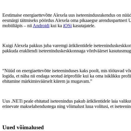
Eestimaise energiaettevõtte Alexela uus iseteenindusrakendus on nüüds
eesmärgi täitmiseks pöördus Alexela oma pikaaegse arenduspartneri Up
mobiiliäpis – nii
Androidi
kui ka
iOSi
kasutajatele.
Kuigi Alexela pakkus juba varemgi äriklientidele iseteeninduskeskkonda
pakkuda erakliendi iseteeninduskeskkonnaga võrdväärset kasutusmuga
“Nüüd on energiaettevõtte iseteeninduses kaks poolt, mis töötavad võrds
logida, et näha nii endaga seotud äriprofiile kui ka oma isiklikku profi
ehitamine märkimisväärselt kiirem ja mugavam.”
Uus .NETi peale ehitatud iseteenindus pakub äriklientidele laia valikut
erinevate makselahendustega ning võimalust luua volitusi, et iseteenind
Uued võimalused