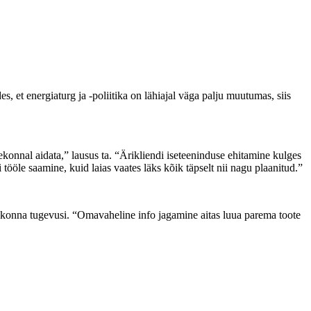
t energiaturg ja -poliitika on lähiajal väga palju muutumas, siis
konnal aidata,” lausus ta. “Ärikliendi iseteeninduse ehitamine kulges
tööle saamine, kuid laias vaates läks kõik täpselt nii nagu plaanitud.”
skonna tugevusi. “Omavaheline info jagamine aitas luua parema toote