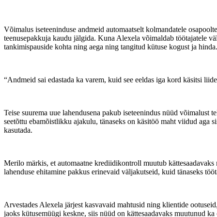
Võimalus iseteeninduse andmeid automaatselt kolmandatele osapooltele
teenusepakkuja kaudu jälgida. Kuna Alexela võimaldab töötajatele välj
tankimispauside kohta ning aega ning tangitud kütuse kogust ja hinda. 
“Andmeid sai edastada ka varem, kuid see eeldas iga kord käsitsi lii
Teise suurema uue lahendusena pakub iseteenindus nüüd võimalust telli
seetõttu ebamõistlikku ajakulu, tänaseks on käsitöö maht viidud aga sis
kasutada.
Merilo märkis, et automaatne krediidikontroll muutub kättesaadavaks ni
lahenduse ehitamine pakkus erinevaid väljakutseid, kuid tänaseks töötab
Arvestades Alexela järjest kasvavaid mahtusid ning klientide ootuseid
jaoks kütusemüügi keskne, siis nüüd on kättesaadavaks muutunud ka el