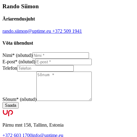
Rando Siimon
Äriarendusjuht
rando.siimon@uptime.eu
+372 509 1941
Võta ühendust
Nimi
*
(nõutud)
E-post
*
(nõutud)
Telefon
Sõnum
*
(nõutud)
Saada
Pärnu mnt 158, Tallinn, Estonia
+372 603 1700
info@uptime.eu