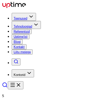
Teenused
Tehnoloogiad
Referentsid
Uptime'ist
Blogi
Kontakt
Liitu meiega
Kontorid
S