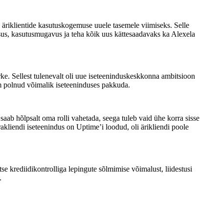
a äriklientide kasutuskogemuse uuele tasemele viimiseks. Selle
lsus, kasutusmugavus ja teha kõik uus kättesaadavaks ka Alexela
rke. Sellest tulenevalt oli uue iseteeninduskeskkonna ambitsioon
m polnud võimalik iseteeninduses pakkuda.
 saab hõlpsalt oma rolli vahetada, seega tuleb vaid ühe korra sisse
erakliendi iseteenindus on Uptime’i loodud, oli ärikliendi poole
se krediidikontrolliga lepingute sõlmimise võimalust, liidestusi
.