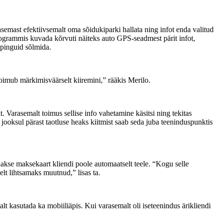
emast efektiivsemalt oma sõidukiparki hallata ning infot enda valitud
programmis kuvada kõrvuti näiteks auto GPS-seadmest pärit infot,
epinguid sõlmida.
oimub märkimisväärselt kiiremini,” rääkis Merilo.
 Varasemalt toimus sellise info vahetamine käsitsi ning tekitas
 jooksul pärast taotluse heaks kiitmist saab seda juba teeninduspunktis
nnakse maksekaart kliendi poole automaatselt teele. “Kogu selle
elt lihtsamaks muutnud,” lisas ta.
t kasutada ka mobiiliäpis. Kui varasemalt oli iseteenindus ärikliendi