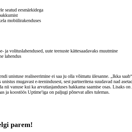
ele seatud eesmärkidega
pakkumist
xela mobiilirakenduses
e- ja volituslahendused, uute teenuste kättesaadavaks muutmine
ine lahendus
endi unistuse realiseerimine ei saa ju olla võimatu ülesanne. „Ikka saa
 unistus mugavast e-teenindusest, sest partneritena suudavad nad aseta
eda nii vanuse kui ka arvutiasjanduses hakkama saamise osas. Lisaks on 
mas ja koostöös Uptime'iga on paljugi põnevat alles tulemas.
elgi parem!