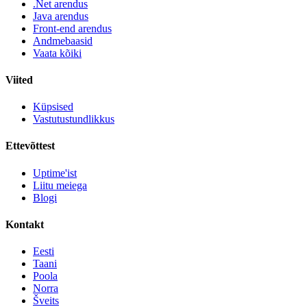
.Net arendus
Java arendus
Front-end arendus
Andmebaasid
Vaata kõiki
Viited
Küpsised
Vastutustundlikkus
Ettevõttest
Uptime'ist
Liitu meiega
Blogi
Kontakt
Eesti
Taani
Poola
Norra
Šveits