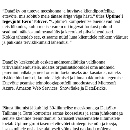
“DataSky on tugeva meeskonna ja huvitava kliendiportfelliga
ettevõte, mis sobitub meie tänase äriga väga hästi,“ ütles
Uptime’i
tegevjuht Eero Tohver
. “Uptime’i kompetentse täiendavad nad
neis lõikudes, kuhu me ise varem nii tugevat fookust polnud
seadnud, näiteks andmeanalüüs ja keerukad pilvelahendused.
Kokku tähendab see, et saame nüüd luua klientidele rohkem väärtust
ja pakkuda terviklikumaid lahendusi.“
DataSky keskendub eeskätt andmeanalüütika valdkonna
tarkvaralahendustele, aidates organisatsioonidel oma andmeid
paremini hallata ja neid oma äri toetamiseks ära kasutada, näiteks
riskide hindamisel, kulude jälgimisel ja hinnapakkumiste tegemisel.
Ettevõtte peamise tehnoloogiaportfelli moodustavad Microsoft
Azure, Amazon Web Services, Snowflake ja DataBricks.
Pärast liitumist jätkab ligi 30-liikmelise meeskonnaga DataSky
Tallinna ja Tartu kontorites samas koosseisus ja sama juhtkonnaga
seniste klientide teenindamist. Sarnaselt varasematele liitumistele
toetab Uptime grupi tasemel ettevõtet strateegilise nõu ja toega,
lisaks millele otsitakse aktiivselt võimalusi pakkuda mõlema