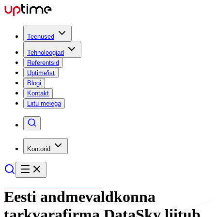
Teenused
Tehnoloogiad
Referentsid
Uptime'ist
Blogi
Kontakt
Liitu meiega
Kontorid
Eesti andmevaldkonna
tarkvarafirma DataSky liitub