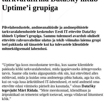
Uptime’i grupiga
Pilvelahendustele, andmeanalüüsile ja andmepõhistele
tarkvaralahendustele keskenduv Eesti IT-ettevõte DataSky
ühineb Uptime’i grupiga. Sammu tulemusel avardub oluliselt
ettevõtte rahvusvaheline ulatus ja tekib võimalus laiema grupi
toel pakkuda nii tänastele kui ka tulevastele klientidele
mitmekülgsemaid lahendusi.
“Uptime’iga koos moodustame terviku, kus saame klientidele
pakkuda kõiki tarkvaralahendusi, mida igapäevaseks äritegevuseks
tarvis. Saame olla toeks alguspunktis ehk siis, kui ettevõtted alles
mõtlevad, mida ja kuidas oma andmetega pihta hakata, aga ka siis,
kui on vaja luua ärikriitilised IT-lahendused, et neid andmeid oma
ettevõtte edasi viimiseks päriselt ära kasutada,” sõnas
DataSky
tegevjuht Märt Ridala
. “Meie meeskonnad, kliendibaas ja
äripraktikad on teineteist selgelt toetavad, seega võidavad liitumisest
kõik.”