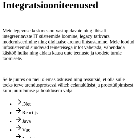
Integratsiooniteenused
Meie tegevuse keskmes on vastupidavate ning lihtsalt
integreeritavate IT-süsteemide loomine, legacy-tarkvara
moderniseerimine ning digitaalse arengu lihtsustamine. Meie loodud
infosüsteemid suudavad teineteisega infot vahetada, vähendada
käsitöö hulka ning aidata kaasa uute teenuste ja toodete turule
toomisele.
Selle juures on meil olemas oskused ning ressursid, et olla sulle
toeks terve arendusprotsessi vältel: eelanalüüsist ja prototüüpimisest
kuni juurutamise ja hoolduseni välja.
.Net
React.js
Java
Vue