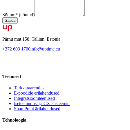
Sõnum
*
(nõutud)
Saada
Pärnu mnt 158, Tallinn, Estonia
+372 603 1700
info@uptime.eu
Teenused
Tarkvaraarendus
E-poodide erilahendused
Integratsiooniteenused
Iseteenindus- ja CX-süsteemid
SharePoint ärilahendused
Tehnoloogia