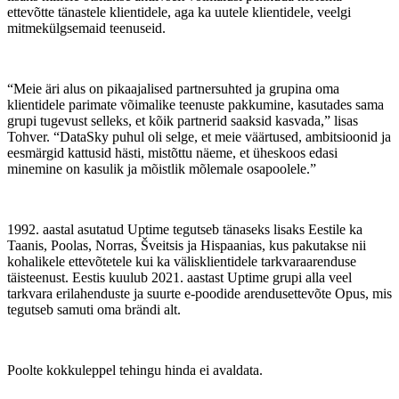
ettevõtte tänastele klientidele, aga ka uutele klientidele, veelgi
mitmekülgsemaid teenuseid.
“Meie äri alus on pikaajalised partnersuhted ja grupina oma
klientidele parimate võimalike teenuste pakkumine, kasutades sama
grupi tugevust selleks, et kõik partnerid saaksid kasvada,” lisas
Tohver. “DataSky puhul oli selge, et meie väärtused, ambitsioonid ja
eesmärgid kattusid hästi, mistõttu näeme, et üheskoos edasi
minemine on kasulik ja mõistlik mõlemale osapoolele.”
1992. aastal asutatud Uptime tegutseb tänaseks lisaks Eestile ka
Taanis, Poolas, Norras, Šveitsis ja Hispaanias, kus pakutakse nii
kohalikele ettevõtetele kui ka välisklientidele tarkvaraarenduse
täisteenust. Eestis kuulub 2021. aastast Uptime grupi alla veel
tarkvara erilahenduste ja suurte e-poodide arendusettevõte Opus, mis
tegutseb samuti oma brändi alt.
Poolte kokkuleppel tehingu hinda ei avaldata.