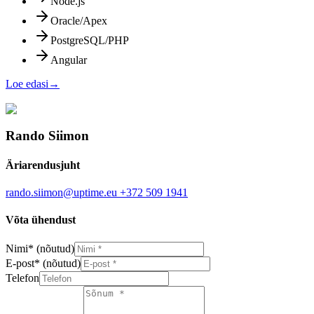
Node.js
Oracle/Apex
PostgreSQL/PHP
Angular
Loe edasi
→
Rando Siimon
Äriarendusjuht
rando.siimon@uptime.eu
+372 509 1941
Võta ühendust
Nimi
*
(nõutud)
E-post
*
(nõutud)
Telefon