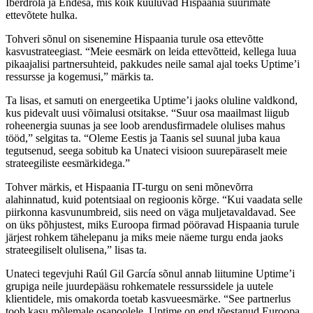
Iberdrola ja Endesa, mis kõik kuuluvad Hispaania suurimate
ettevõtete hulka.
Tohveri sõnul on sisenemine Hispaania turule osa ettevõtte
kasvustrateegiast. “Meie eesmärk on leida ettevõtteid, kellega luua
pikaajalisi partnersuhteid, pakkudes neile samal ajal toeks Uptime’i
ressursse ja kogemusi,” märkis ta.
Ta lisas, et samuti on energeetika Uptime’i jaoks oluline valdkond,
kus pidevalt uusi võimalusi otsitakse. “Suur osa maailmast liigub
roheenergia suunas ja see loob arendusfirmadele olulises mahus
tööd,” selgitas ta. “Oleme Eestis ja Taanis sel suunal juba kaua
tegutsenud, seega sobitub ka Unateci visioon suurepäraselt meie
strateegiliste eesmärkidega.”
Tohver märkis, et Hispaania IT-turgu on seni mõnevõrra
alahinnatud, kuid potentsiaal on regioonis kõrge. “Kui vaadata selle
piirkonna kasvunumbreid, siis need on väga muljetavaldavad. See
on üks põhjustest, miks Euroopa firmad pööravad Hispaania turule
järjest rohkem tähelepanu ja miks meie näeme turgu enda jaoks
strateegiliselt olulisena,” lisas ta.
Unateci tegevjuhi Raúl Gil García sõnul annab liitumine Uptime’i
grupiga neile juurdepääsu rohkematele ressurssidele ja uutele
klientidele, mis omakorda toetab kasvueesmärke. “See partnerlus
toob kasu mõlemale osapoolele. Uptime on end tõestanud Euroopa