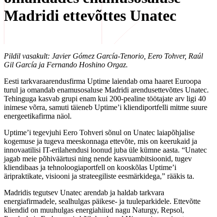
Madridi ettevõttes Unatec
Pildil vasakult: Javier Gómez García-Tenorio, Eero Tohver, Raúl
Gil García ja Fernando Hoshino Orgaz.
Eesti tarkvaraarendusfirma Uptime laiendab oma haaret Euroopa
turul ja omandab enamusosaluse Madridi arendusettevõttes Unatec.
Tehinguga kasvab grupi enam kui 200-pealine töötajate arv ligi 40
inimese võrra, samuti täieneb Uptime’i kliendiportfelli mitme suure
energeetikafirma näol.
Uptime’i tegevjuhi Eero Tohveri sõnul on Unatec laiapõhjalise
kogemuse ja tugeva meeskonnaga ettevõte, mis on keerukaid ja
innovaatilisi IT-erilahendusi loonud juba üle kümne aasta. “Unatec
jagab meie põhiväärtusi ning nende kasvuambitsioonid, tugev
kliendibaas ja tehnoloogiaportfell on kooskõlas Uptime’i
äripraktikate, visiooni ja strateegiliste eesmärkidega,” rääkis ta.
Madridis tegutsev Unatec arendab ja haldab tarkvara
energiafirmadele, sealhulgas päikese- ja tuuleparkidele. Ettevõtte
kliendid on muuhulgas energiahiiud nagu Naturgy, Repsol,