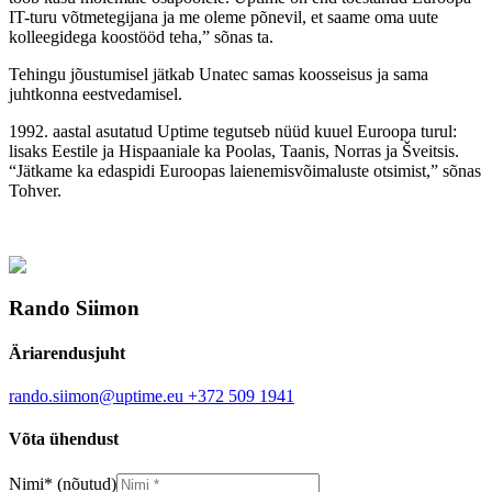
IT-turu võtmetegijana ja me oleme põnevil, et saame oma uute
kolleegidega koostööd teha,” sõnas ta.
Tehingu jõustumisel jätkab Unatec samas koosseisus ja sama
juhtkonna eestvedamisel.
1992. aastal asutatud Uptime tegutseb nüüd kuuel Euroopa turul:
lisaks Eestile ja Hispaaniale ka Poolas, Taanis, Norras ja Šveitsis.
“Jätkame ka edaspidi Euroopas laienemisvõimaluste otsimist,” sõnas
Tohver.
Rando Siimon
Äriarendusjuht
rando.siimon@uptime.eu
+372 509 1941
Võta ühendust
Nimi
*
(nõutud)