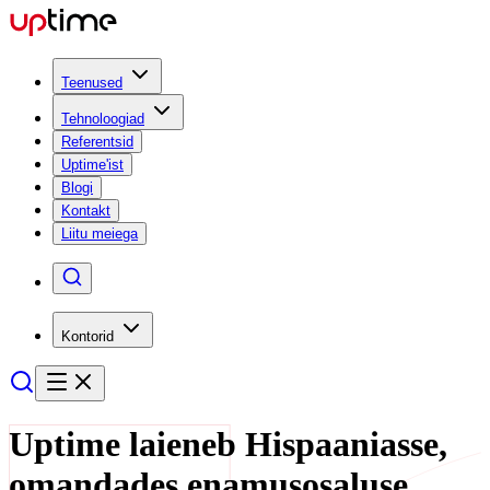
Teenused
Tehnoloogiad
Referentsid
Uptime'ist
Blogi
Kontakt
Liitu meiega
Kontorid
Uptime laieneb Hispaaniasse,
omandades enamusosaluse