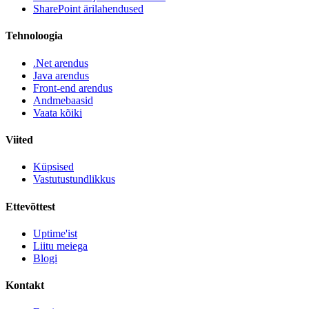
SharePoint ärilahendused
Tehnoloogia
.Net arendus
Java arendus
Front-end arendus
Andmebaasid
Vaata kõiki
Viited
Küpsised
Vastutustundlikkus
Ettevõttest
Uptime'ist
Liitu meiega
Blogi
Kontakt