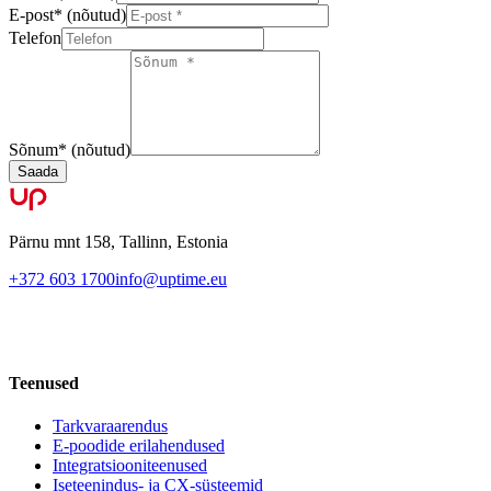
E-post
*
(nõutud)
Telefon
Sõnum
*
(nõutud)
Saada
Pärnu mnt 158, Tallinn, Estonia
+372 603 1700
info@uptime.eu
Teenused
Tarkvaraarendus
E-poodide erilahendused
Integratsiooniteenused
Iseteenindus- ja CX-süsteemid