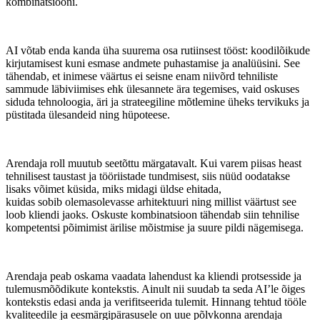
kombinatsiooni.
AI võtab enda kanda üha suurema osa rutiinsest tööst: koodilõikude
kirjutamisest kuni esmase andmete puhastamise ja analüüsini. See
tähendab, et inimese väärtus ei seisne enam niivõrd tehniliste
sammude läbiviimises ehk ülesannete ära tegemises, vaid oskuses
siduda tehnoloogia, äri ja strateegiline mõtlemine üheks tervikuks ja
püstitada ülesandeid ning hüpoteese.
Arendaja roll muutub seetõttu märgatavalt. Kui varem piisas heast
tehnilisest taustast ja tööriistade tundmisest, siis nüüd oodatakse
lisaks võimet küsida, miks midagi üldse ehitada,
kuidas sobib olemasolevasse arhitektuuri ning millist väärtust see
loob kliendi jaoks. Oskuste kombinatsioon tähendab siin tehnilise
kompetentsi põimimist ärilise mõistmise ja suure pildi nägemisega.
Arendaja peab oskama vaadata lahendust ka kliendi protsesside ja
tulemusmõõdikute kontekstis. Ainult nii suudab ta seda AI’le õiges
kontekstis edasi anda ja verifitseerida tulemit. Hinnang tehtud tööle
kvaliteedile ja eesmärgipärasusele on uue põlvkonna arendaja