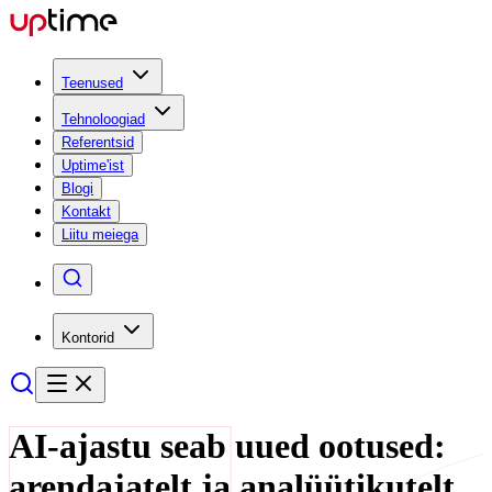
Teenused
Tehnoloogiad
Referentsid
Uptime'ist
Blogi
Kontakt
Liitu meiega
Kontorid
AI-ajastu seab uued ootused:
arendajatelt ja analüütikutelt