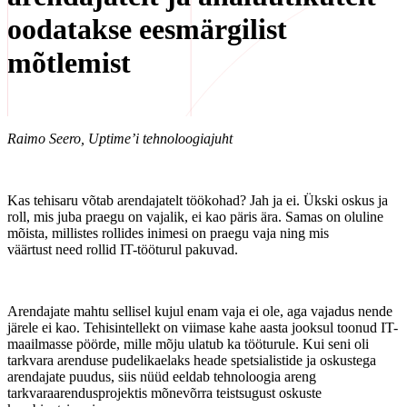
oodatakse eesmärgilist
mõtlemist
Raimo Seero, Uptime’i tehnoloogiajuht
Kas tehisaru võtab arendajatelt töökohad? Jah ja ei. Ükski oskus ja
roll, mis juba praegu on vajalik, ei kao päris ära. Samas on oluline
mõista, millistes rollides inimesi on praegu vaja ning mis
väärtust need rollid IT-tööturul pakuvad.
Arendajate mahtu sellisel kujul enam vaja ei ole, aga vajadus nende
järele ei kao. Tehisintellekt on viimase kahe aasta jooksul toonud IT-
maailmasse pöörde, mille mõju ulatub ka tööturule. Kui seni oli
tarkvara arenduse pudelikaelaks heade spetsialistide ja oskustega
arendajate puudus, siis nüüd eeldab tehnoloogia areng
tarkvaraarendusprojektis mõnevõrra teistsugust oskuste