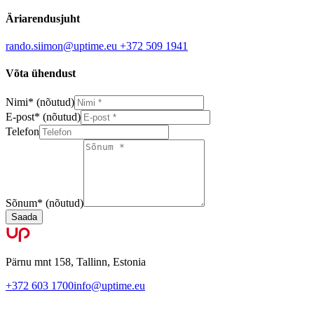
Äriarendusjuht
rando.siimon@uptime.eu
+372 509 1941
Võta ühendust
Nimi
*
(nõutud)
E-post
*
(nõutud)
Telefon
Sõnum
*
(nõutud)
Saada
Pärnu mnt 158, Tallinn, Estonia
+372 603 1700
info@uptime.eu