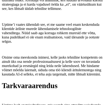
tuumiku osaks. Arendaja või analüütik, kes suudab arvestada kliendi
strateegiaga ja ei karda vajadusel öelda ka „ei“, on väärtuslikum kui
see, kes lihtsalt täidab tehnilise tellimuse.
Uptime’i vaates tähendab see, et me saame veel enam keskenduda
klientide äriliste murede lähendamisele tehnoloogiliste
vahenditega. Nüüd saab aga korraga rohkem muresid ette võtta,
kuna pudelikael ei ole enam realisatsioon, vaid ülesande ja ootuste
selgus.
Otsime oma meeskonda inimesi, kelle jaoks tehniline kompetents on
ainult üks osa nende professionaalsusest ja kelle soov on tuvastada
murekohad ja eesmärgid ning leida neile lahendused. Me hindame
võimet mõelda laiemalt, siduda oma töö kliendi äritulemustega ning
kasutada AI-d selleks, et teha asju targemalt, mitte lihtsalt kiiremini.
Tarkvaraarendus