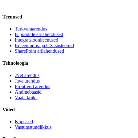
Teenused
Tarkvaraarendus
E-poodide erilahendused
Integratsiooniteenused
Iseteenindus- ja CX-süsteemid
SharePoint ärilahendused
Tehnoloogia
.Net arendus
Java arendus
Front-end arendus
Andmebaasid
Vaata kõiki
Viited
Küpsised
Vastutustundlikkus