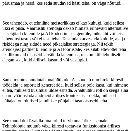
pärusmaa ja need, kes seda suudavad hästi teha, on väga nõutud.
See tähendab, et tehniline meisterlikkus ei kao kuhugi, kuid sellest
üksi ei piisa. Väärtuslik arendaja oskab hinnata erinevaid alternatiive
ja selgitada kliendile ja AI kodeerimise agendile, miks üht või teist
lahendust tasub või ei tasu teha. Ta suudab arvestada kulude, aja ja
riskidega ning siduda need pikaajalise strateegiaga. Nii tekib
arendajast partner kliendile ja AI tööriistale, kes aitab ettevõttel teha
teadlikumaid otsuseid ja vältida lahendusi, mis on küll tehniliselt
elegantsed, kuid äriliselt kasutud või vastupidi.
Sama muutus puudutab analüütikuid. AI suudab numbreid kiiresti
töödelda ja raporteid genereerida, kuid sellest pole kasu, kui inimene
ei tea, milliseid küsimusi üldse esitada. Analüütiku roll on seega aina
enam väärtustada andmeid ärilises kontekstis – öelda, millised
näitajad on olulised ja milliste põhjal ei tasu otsuseid teha.
See muudab IT-valdkonna rollid tervikuna ärikesksemaks.
Tehnoloogia muutub väga kiiresti toetavast funktsioonist ärilises