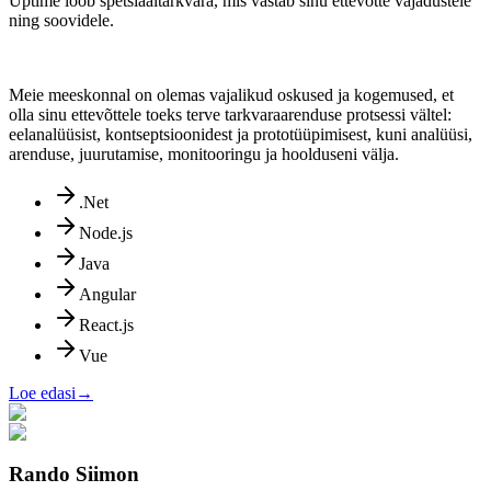
Uptime loob spetsiaaltarkvara, mis vastab sinu ettevõtte vajadustele
ning soovidele.
Meie meeskonnal on olemas vajalikud oskused ja kogemused, et
olla sinu ettevõttele toeks terve tarkvaraarenduse protsessi vältel:
eelanalüüsist, kontseptsioonidest ja prototüüpimisest, kuni analüüsi,
arenduse, juurutamise, monitooringu ja hoolduseni välja.
.Net
Node.js
Java
Angular
React.js
Vue
Loe edasi
→
Rando Siimon