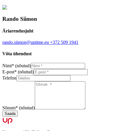
Rando Siimon
Äriarendusjuht
rando.siimon@uptime.eu
+372 509 1941
Võta ühendust
Nimi
*
(nõutud)
E-post
*
(nõutud)
Telefon
Sõnum
*
(nõutud)
Saada