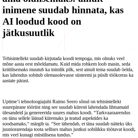
inimene suudab hinnata, kas
AI loodud kood on
jätkusuutlik
Tehisintellekt suudab kirjutada koodi tempoga, mis olnuks veel
mõne aasta eest mõeldamatu. Kuid mida rohkem loob masin, seda
kriitilisemaks muutub ka inimlik pilk, sest ainult tema suudab öelda,
kas lahendus sobitub olemasolevasse süsteemi ja püsib töökorras ka
aastate pärast.
Uptime’i tehnoloogiajuhi Raimo Seero sõnul on tehisintellekt
suurepärane tööriist ning see suudab kiiresti lahendada lihtsamaid
ülesandeid ja genereerida suures mahus koodi. “Tarkvaaraarendus
on tänu sellele läinud kiiremaks ja teatud aspektides ka
soodsamaks,“ märgib ta. “See tähendab, et täna suudab näiteks üks
juuniorarendaja toota sellises mahus justkui sobilikku töötavat koodi,
mis veel kunagi müstilisena tundus.”