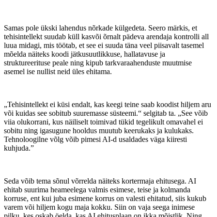
Samas pole ükski lahendus nõrkade külgedeta. Seero märkis, et
tehisintellekt suudab küll kasvõi õrnalt pädeva arendaja kontrolli all
luua midagi, mis töötab, et see ei suuda täna veel piisavalt tasemel
mõelda näiteks koodi jätkusuutlikkuse, hallatavuse ja
struktureerituse peale ning kipub tarkvaraahenduste muutmise
asemel ise nullist neid üles ehitama.
„Tehisintellekt ei küsi endalt, kas keegi teine saab koodist hiljem aru
või kuidas see sobitub suuremasse süsteemi.“ selgitab ta. „See võib
viia olukorrani, kus näiliselt toimivad tükid tegelikult omavahel ei
sobitu ning igasugune hooldus muutub keerukaks ja kulukaks.
Tehnoloogilne võlg võib pimesi AI-d usaldades väga kiiresti
kuhjuda.”
Seda võib tema sõnul võrrelda näiteks kortermaja ehitusega. AI
ehitab suurima heameelega valmis esimese, teise ja kolmanda
korruse, ent kui juba esimene korrus on valesti ehitatud, siis kukub
varem või hiljem kogu maja kokku. Siin on vaja seega inimese
pilku, kes oskab öelda, kas AI ehitusplaan on ikka mõistlik. Ning