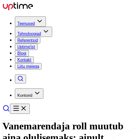
Teenused
Tehnoloogiad
Referentsid
Uptime'ist
Blogi
Kontakt
Liitu meiega
Kontorid
Vanemarendaja roll muutub
aina olulisemaks: ainult