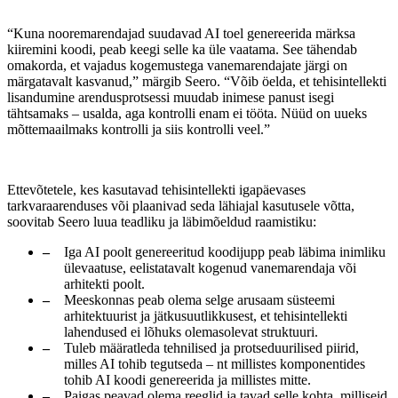
“Kuna nooremarendajad suudavad AI toel genereerida märksa
kiiremini koodi, peab keegi selle ka üle vaatama. See tähendab
omakorda, et vajadus kogemustega vanemarendajate järgi on
märgatavalt kasvanud,” märgib Seero. “Võib öelda, et tehisintellekti
lisandumine arendusprotsessi muudab inimese panust isegi
tähtsamaks – usalda, aga kontrolli enam ei tööta. Nüüd on uueks
mõttemaailmaks kontrolli ja siis kontrolli veel.”
Ettevõtetele, kes kasutavad tehisintellekti igapäevases
tarkvaraarenduses või plaanivad seda lähiajal kasutusele võtta,
soovitab Seero luua teadliku ja läbimõeldud raamistiku:
Iga AI poolt genereeritud koodijupp peab läbima inimliku
ülevaatuse, eelistatavalt kogenud vanemarendaja või
arhitekti poolt.
Meeskonnas peab olema selge arusaam süsteemi
arhitektuurist ja jätkusuutlikkusest, et tehisintellekti
lahendused ei lõhuks olemasolevat struktuuri.
Tuleb määratleda tehnilised ja protseduurilised piirid,
milles AI tohib tegutseda – nt millistes komponentides
tohib AI koodi genereerida ja millistes mitte.
Paigas peavad olema reeglid ja tavad selle kohta, milliseid