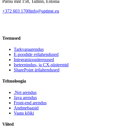
Pärnu mnt 158, Tallinn, Estonia
+372 603 1700
info@uptime.eu
Teenused
Tarkvaraarendus
E-poodide erilahendused
Integratsiooniteenused
Iseteenindus- ja CX-süsteemid
SharePoint ärilahendused
Tehnoloogia
.Net arendus
Java arendus
Front-end arendus
Andmebaasid
Vaata kõiki
Viited