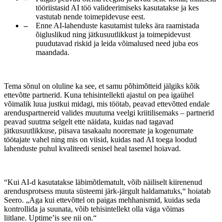
tööriistasid AI töö valideerimiseks kasutatakse ja kes
vastutab nende toimepidevuse eest.
Enne AI-lahenduste kasutamist tuleks ära raamistada
õigluslikud ning jätkusuutlikkust ja toimepidevust
puudutavad riskid ja leida võimalused need juba eos
maandada.
Tema sõnul on oluline ka see, et samu põhimõtteid jälgiks kõik
ettevõtte partnerid. Kuna tehisintellekti ajastul on pea igaühel
võimalik luua justkui midagi, mis töötab, peavad ettevõtted endale
arenduspartnereid valides muutuma veelgi kriitilisemaks – partnerid
peavad suutma selgelt ette näidata, kuidas nad tagavad
jätkusuutlikkuse, piisava tasakaalu nooremate ja kogenumate
töötajate vahel ning mis on viisid, kuidas nad AI toega loodud
lahenduste puhul kvaliteedi senisel heal tasemel hoiavad.
“Kui AI-d kasutatakse läbimõtlematult, võib näiliselt kiirenenud
arendusprotsess muuta süsteemi järk-järgult haldamatuks,“ hoiatab
Seero. „Aga kui ettevõttel on paigas mehhanismid, kuidas seda
kontrollida ja suunata, võib tehisintellekt olla väga võimas
liitlane. Uptime’is see nii on.“