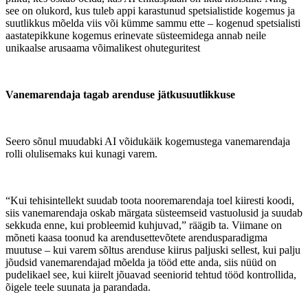
see on olukord, kus tuleb appi karastunud spetsialistide kogemus ja
suutlikkus mõelda viis või kümme sammu ette – kogenud spetsialisti
aastatepikkune kogemus erinevate süsteemidega annab neile
unikaalse arusaama võimalikest ohuteguritest
Vanemarendaja tagab arenduse jätkusuutlikkuse
Seero sõnul muudabki AI võidukäik kogemustega vanemarendaja
rolli olulisemaks kui kunagi varem.
“Kui tehisintellekt suudab toota nooremarendaja toel kiiresti koodi,
siis vanemarendaja oskab märgata süsteemseid vastuolusid ja suudab
sekkuda enne, kui probleemid kuhjuvad,” räägib ta. Viimane on
mõneti kaasa toonud ka arendusettevõtete arendusparadigma
muutuse – kui varem sõltus arenduse kiirus paljuski sellest, kui palju
jõudsid vanemarendajad mõelda ja tööd ette anda, siis nüüd on
pudelikael see, kui kiirelt jõuavad seeniorid tehtud tööd kontrollida,
õigele teele suunata ja parandada.