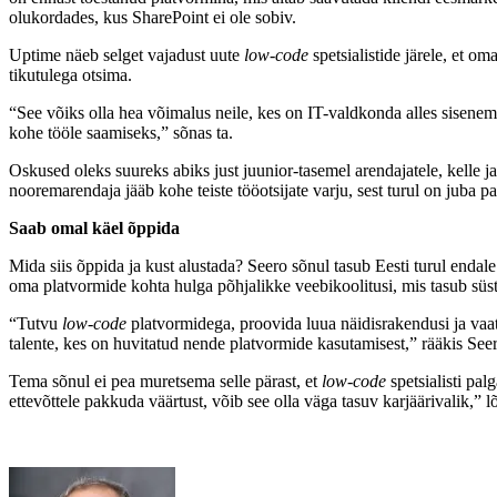
olukordades, kus SharePoint ei ole sobiv.
Uptime näeb selget vajadust uute
low-code
spetsialistide järele, et 
tikutulega otsima.
“See võiks olla hea võimalus neile, kes on IT-valdkonda alles sisene
kohe tööle saamiseks,” sõnas ta.
Oskused oleks suureks abiks just juunior-tasemel arendajatele, kelle 
nooremarendaja jääb kohe teiste tööotsijate varju, sest turul on juba p
Saab omal käel õppida
Mida siis õppida ja kust alustada? Seero sõnul tasub Eesti turul enda
oma platvormide kohta hulga põhjalikke veebikoolitusi, mis tasub süste
“Tutvu
low-code
platvormidega, proovida luua näidisrakendusi ja vaata
talente, kes on huvitatud nende platvormide kasutamisest,” rääkis See
Tema sõnul ei pea muretsema selle pärast, et
low-code
spetsialisti pal
ettevõttele pakkuda väärtust, võib see olla väga tasuv karjäärivalik,” l