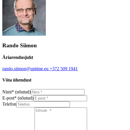
Rando Siimon
Äriarendusjuht
rando.siimon@uptime.eu
+372 509 1941
Võta ühendust
Nimi
*
(nõutud)
E-post
*
(nõutud)
Telefon