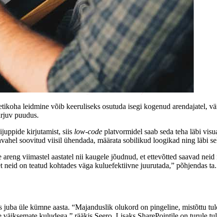
ikoha leidmine võib keeruliseks osutuda isegi kogenud arendajatel, vär
arjuv puudus.
uppide kirjutamist, siis
low-code
platvormidel saab seda teha läbi visu
vahel soovitud viisil ühendada, määrata sobilikud loogikad ning läbi se
 areng viimastel aastatel nii kaugele jõudnud, et ettevõtted saavad ne
et neid on teatud kohtades väga kuluefektiivne juurutada,” põhjendas t
juba üle kümne aasta. “Majanduslik olukord on pingeline, mistõttu tule
e väiksemate kuludega,” rääkis Seero. Lisaks SharePointile on turule t