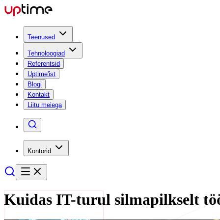
Teenused
Tehnoloogiad
Referentsid
Uptime'ist
Blogi
Kontakt
Liitu meiega
Kontorid
Kuidas IT-turul silmapilkselt t