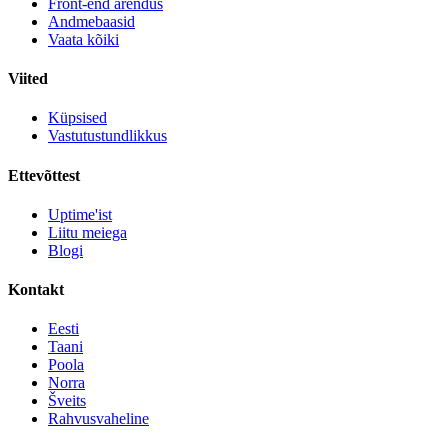
Front-end arendus
Andmebaasid
Vaata kõiki
Viited
Küpsised
Vastutustundlikkus
Ettevõttest
Uptime'ist
Liitu meiega
Blogi
Kontakt
Eesti
Taani
Poola
Norra
Šveits
Rahvusvaheline