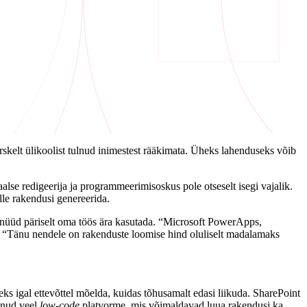
skelt ülikoolist tulnud inimestest rääkimata. Üheks lahenduseks võib
aalse redigeerija ja programmeerimisoskus pole otseselt isegi vajalik.
lle rakendusi genereerida.
id nüüd päriselt oma töös ära kasutada. “Microsoft PowerApps,
a. “Tänu nendele on rakenduste loomise hind oluliselt madalamaks
ks igal ettevõttel mõelda, kuidas tõhusamalt edasi liikuda. SharePoint
ulnud veel
low-code
platvorme, mis võimaldavad luua rakendusi ka