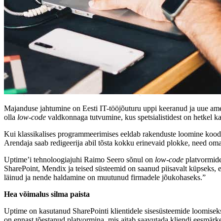
Majanduse jahtumine on Eesti IT-tööjõuturu uppi keeranud ja uue amet
olla
low-code
valdkonnaga tutvumine, kus spetsialistidest on hetkel k
Kui klassikalises programmeerimises eeldab rakenduste loomine koodij
Arendaja saab redigeerija abil tõsta kokku erinevaid plokke, need oma
Uptime’i tehnoloogiajuhi Raimo Seero sõnul on
low-code
platvormide
SharePoint, Mendix ja teised süsteemid on saanud piisavalt küpseks, 
läinud ja nende haldamine on muutunud firmadele jõukohaseks.”
Hea võimalus silma paista
Uptime on kasutanud SharePointi klientidele sisesüsteemide loomiseks 
on ennast tõestanud platvormina, mis aitab saavutada kliendi eesmärk