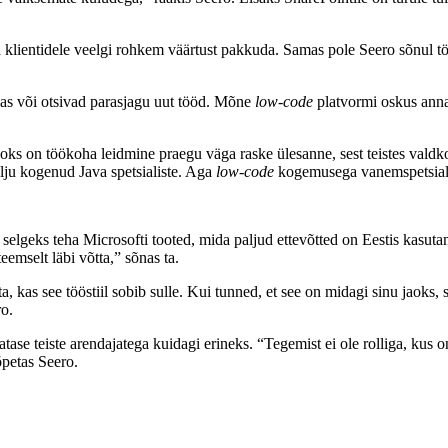
oma klientidele veelgi rohkem väärtust pakkuda. Samas pole Seero sõnul tö
mas või otsivad parasjagu uut tööd. Mõne
low-code
platvormi oskus annaks
jaoks on töökoha leidmine praegu väga raske ülesanne, sest teistes vald
alju kogenud Java spetsialiste. Aga
low-code
kogemusega vanemspetsialiste
le selgeks teha Microsofti tooted, mida paljud ettevõtted on Eestis ka
emselt läbi võtta,” sõnas ta.
, kas see tööstiil sobib sulle. Kui tunned, et see on midagi sinu jaoks,
ro.
gatase teiste arendajatega kuidagi erineks. “Tegemist ei ole rolliga, kus 
õpetas Seero.