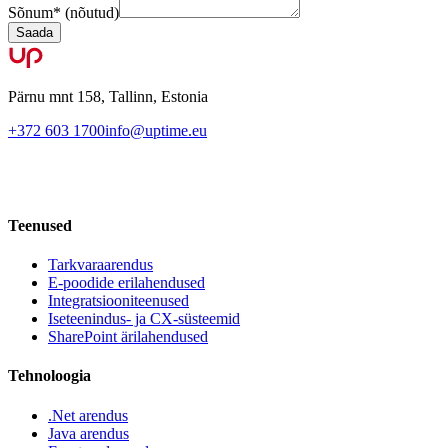
Sõnum
*
(nõutud)
Saada
Pärnu mnt 158, Tallinn, Estonia
+372 603 1700
info@uptime.eu
Teenused
Tarkvaraarendus
E-poodide erilahendused
Integratsiooniteenused
Iseteenindus- ja CX-süsteemid
SharePoint ärilahendused
Tehnoloogia
.Net arendus
Java arendus