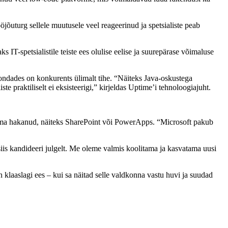
öjõuturg sellele muutusele veel reageerinud ja spetsialiste peab
 IT-spetsialistile teiste ees olulise eelise ja suurepärase võimaluse
kondades on konkurents ülimalt tihe. “Näiteks Java-oskustega
 praktiliselt ei eksisteerigi,” kirjeldas Uptime’i tehnoloogiajuht.
sutama hakanud, näiteks SharePoint või PowerApps. “Microsoft pakub
 siis kandideeri julgelt. Me oleme valmis koolitama ja kasvatama uusi
on klaaslagi ees – kui sa näitad selle valdkonna vastu huvi ja suudad