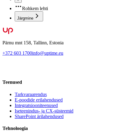
Rohkem lehti
Järgmine
Pärnu mnt 158, Tallinn, Estonia
+372 603 1700
info@uptime.eu
Teenused
Tarkvaraarendus
E-poodide erilahendused
Integratsiooniteenused
Iseteenindus- ja CX-süsteemid
SharePoint ärilahendused
Tehnoloogia