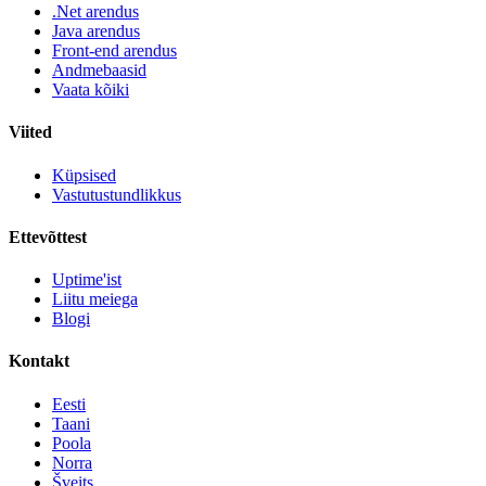
.Net arendus
Java arendus
Front-end arendus
Andmebaasid
Vaata kõiki
Viited
Küpsised
Vastutustundlikkus
Ettevõttest
Uptime'ist
Liitu meiega
Blogi
Kontakt
Eesti
Taani
Poola
Norra
Šveits