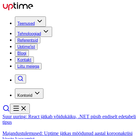
Teenused
Tehnoloogiad
Referentsid
Uptime'ist
Blogi
Kontakt
Liitu meiega
Kontorid
Suur uuring: React jätkab võidukäiku, .NET püsib endiselt edetabeli
tipus
Majandustulemused: Uptime jätkas möödunud aastal koroonakriisi
kiuste kasvamist