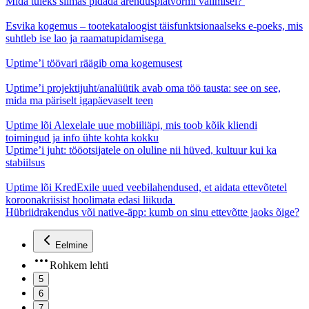
Mida tuleks silmas pidada arendusplatvormi valimisel?
Esvika kogemus – tootekataloogist täisfunktsionaalseks e-poeks, mis
suhtleb ise lao ja raamatupidamisega
Uptime’i töövari räägib oma kogemusest
Uptime’i projektijuht/analüütik avab oma töö tausta: see on see,
mida ma päriselt igapäevaselt teen
Uptime lõi Alexelale uue mobiiliäpi, mis toob kõik kliendi
toimingud ja info ühte kohta kokku
Uptime’i juht: tööotsijatele on oluline nii hüved, kultuur kui ka
stabiilsus
Uptime lõi KredExile uued veebilahendused, et aidata ettevõtetel
koroonakriisist hoolimata edasi liikuda
Hübriidrakendus või native-äpp: kumb on sinu ettevõtte jaoks õige?
Eelmine
Rohkem lehti
5
6
7