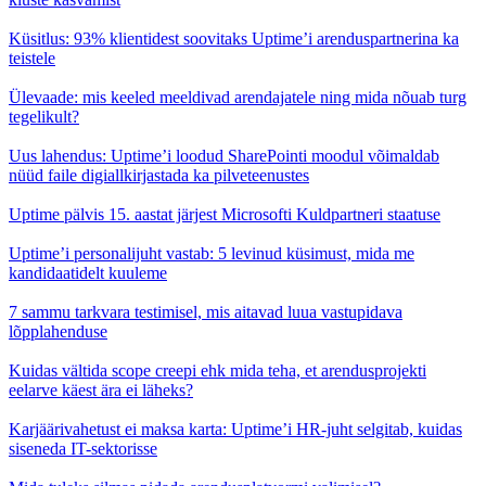
Küsitlus: 93% klientidest soovitaks Uptime’i arenduspartnerina ka
teistele
Ülevaade: mis keeled meeldivad arendajatele ning mida nõuab turg
tegelikult?
Uus lahendus: Uptime’i loodud SharePointi moodul võimaldab
nüüd faile digiallkirjastada ka pilveteenustes
Uptime pälvis 15. aastat järjest Microsofti Kuldpartneri staatuse
Uptime’i personalijuht vastab: 5 levinud küsimust, mida me
kandidaatidelt kuuleme
7 sammu tarkvara testimisel, mis aitavad luua vastupidava
lõpplahenduse
Kuidas vältida scope creepi ehk mida teha, et arendusprojekti
eelarve käest ära ei läheks?
Karjäärivahetust ei maksa karta: Uptime’i HR-juht selgitab, kuidas
siseneda IT-sektorisse