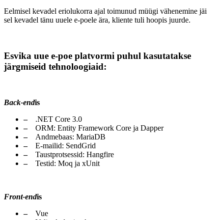
Eelmisel kevadel eriolukorra ajal toimunud müügi vähenemine jäi
sel kevadel tänu uuele e-poele ära, kliente tuli hoopis juurde.
Esvika uue e-poe platvormi puhul kasutatakse
järgmiseid tehnoloogiaid:
Back-end
is
.NET Core 3.0
ORM: Entity Framework Core ja Dapper
Andmebaas: MariaDB
E-mailid: SendGrid
Taustprotsessid: Hangfire
Testid: Moq ja xUnit
Front-end
is
Vue