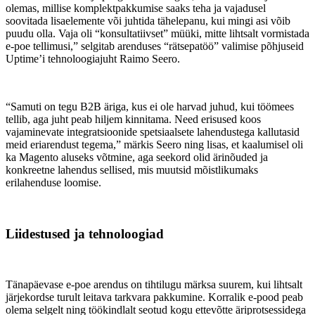
olemas, millise komplektpakkumise saaks teha ja vajadusel
soovitada lisaelemente või juhtida tähelepanu, kui mingi asi võib
puudu olla. Vaja oli “konsultatiivset” müüki, mitte lihtsalt vormistada
e-poe tellimusi,” selgitab arenduses “rätsepatöö” valimise põhjuseid
Uptime’i tehnoloogiajuht Raimo Seero.
“Samuti on tegu B2B äriga, kus ei ole harvad juhud, kui töömees
tellib, aga juht peab hiljem kinnitama. Need erisused koos
vajaminevate integratsioonide spetsiaalsete lahendustega kallutasid
meid eriarendust tegema,” märkis Seero ning lisas, et kaalumisel oli
ka Magento aluseks võtmine, aga seekord olid ärinõuded ja
konkreetne lahendus sellised, mis muutsid mõistlikumaks
erilahenduse loomise.
Liidestused ja tehnoloogiad
Tänapäevase e-poe arendus on tihtilugu märksa suurem, kui lihtsalt
järjekordse turult leitava tarkvara pakkumine. Korralik e-pood peab
olema selgelt ning töökindlalt seotud kogu ettevõtte äriprotsessidega