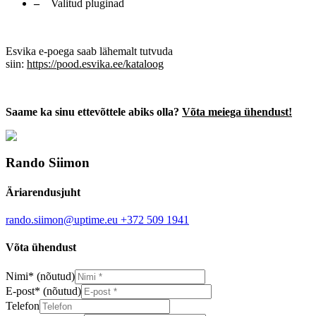
Valitud pluginad
Esvika e-poega saab lähemalt tutvuda
siin:
https://pood.esvika.ee/kataloog
Saame ka sinu ettevõttele abiks olla?
Võta meiega ühendust!
Rando Siimon
Äriarendusjuht
rando.siimon@uptime.eu
+372 509 1941
Võta ühendust
Nimi
*
(nõutud)
E-post
*
(nõutud)
Telefon