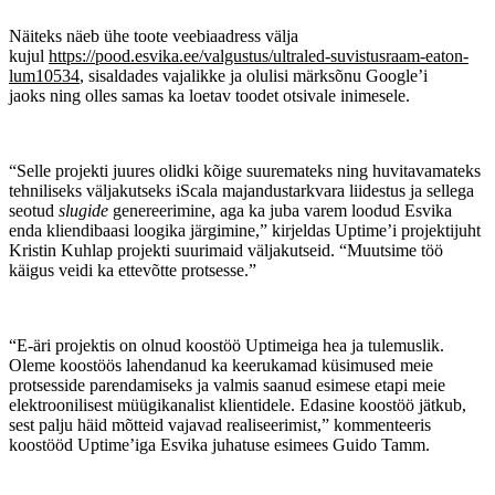
Näiteks näeb ühe toote veebiaadress välja
kujul
https://pood.esvika.ee/valgustus/ultraled-suvistusraam-eaton-
lum10534
, sisaldades vajalikke ja olulisi märksõnu Google’i
jaoks ning olles samas ka loetav toodet otsivale inimesele.
“Selle projekti juures olidki kõige suuremateks ning huvitavamateks
tehniliseks väljakutseks iScala majandustarkvara liidestus ja sellega
seotud
slugide
genereerimine, aga ka juba varem loodud Esvika
enda kliendibaasi loogika järgimine,” kirjeldas Uptime’i projektijuht
Kristin Kuhlap projekti suurimaid väljakutseid. “Muutsime töö
käigus veidi ka ettevõtte protsesse.”
“E-äri projektis on olnud koostöö Uptimeiga hea ja tulemuslik.
Oleme koostöös lahendanud ka keerukamad küsimused meie
protsesside parendamiseks ja valmis saanud esimese etapi meie
elektroonilisest müügikanalist klientidele. Edasine koostöö jätkub,
sest palju häid mõtteid vajavad realiseerimist,” kommenteeris
koostööd Uptime’iga Esvika juhatuse esimees Guido Tamm.