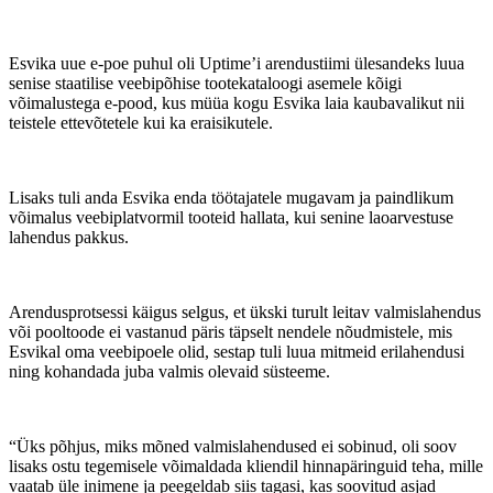
Esvika uue e-poe puhul oli Uptime’i arendustiimi ülesandeks luua
senise staatilise veebipõhise tootekataloogi asemele kõigi
võimalustega e-pood, kus müüa kogu Esvika laia kaubavalikut nii
teistele ettevõtetele kui ka eraisikutele.
Lisaks tuli anda Esvika enda töötajatele mugavam ja paindlikum
võimalus veebiplatvormil tooteid hallata, kui senine laoarvestuse
lahendus pakkus.
Arendusprotsessi käigus selgus, et ükski turult leitav valmislahendus
või pooltoode ei vastanud päris täpselt nendele nõudmistele, mis
Esvikal oma veebipoele olid, sestap tuli luua mitmeid erilahendusi
ning kohandada juba valmis olevaid süsteeme.
“Üks põhjus, miks mõned valmislahendused ei sobinud, oli soov
lisaks ostu tegemisele võimaldada kliendil hinnapäringuid teha, mille
vaatab üle inimene ja peegeldab siis tagasi, kas soovitud asjad