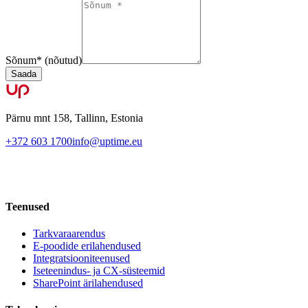
Sõnum
*
(nõutud)
Saada
Pärnu mnt 158, Tallinn, Estonia
+372 603 1700
info@uptime.eu
Teenused
Tarkvaraarendus
E-poodide erilahendused
Integratsiooniteenused
Iseteenindus- ja CX-süsteemid
SharePoint ärilahendused