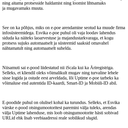
ning aitama protsesside haldamist ning loomist lihtsamaks
ja mugavamaks muuta.
See on ka põhjus, miks on e-poe arendamine seotud ka muude firma
infosüsteemidega. Esvika e-poe puhul oli vaja loodav lahendus
siduda ka näiteks laoarvestuse ja majandustarkvaraga, et kogu
protsess sujuks automaatselt ja süsteemid saaksid omavahel
nähtamatult ning automaatselt suhelda.
Niisamuti sai e-pood liidestatud nii iScala kui ka Äriregistriga.
Selleks, et kliendil oleks võimalikult mugav ning turvaline lehele
sisse logida ja ostude eest arveldada, lõi Uptime e-poe tarbeks ka
võimaluse end autentida ID-kaardi, Smart-ID ja Mobiili-ID abil.
E-poodide puhul on olulisel kohal ka turundus. Selleks, et Esvika
värske e-pood otsingumootoritest paremini välja tuleks, arendas
välja Uptime lahenduse, mis loob otsingumootorite hästi sobivad
URLid ehk lisab veebiaadressi reale sobilikud
slug
id.