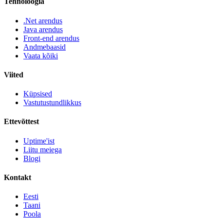
Tehnoloogia
.Net arendus
Java arendus
Front-end arendus
Andmebaasid
Vaata kõiki
Viited
Küpsised
Vastutustundlikkus
Ettevõttest
Uptime'ist
Liitu meiega
Blogi
Kontakt
Eesti
Taani
Poola