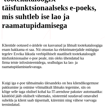
täisfunktsionaalseks e-poeks,
mis suhtleb ise lao ja
raamatupidamisega
Klientide ootused e-äridele on kasvanud ja lihtsalt tootekataloogiga
enam hakkama ei saa. Nii otsustas ka elektrimaterjalide müügiga
tegelev Esvika liikuda veebipõhiselt staatiliselt tootekataloogilt
täisfunktsionaalse e-poe peale, mis oleks ühendatud ka
firma teiste infosüsteemidega, sealhulgas ka lao- ja
raamatupidamistarkvaraga.
Kuigi iga e-poe tähtsaimaks ülesandeks on hea kliendikogemuse
pakkumine ja ostmise võimalikult lihtsaks tegemine, siis on
kõige selle taga olulisel kohal ka IT-arenduse pakutav automaatika:
käsitööd jääb oluliselt vähemaks, süsteemid suudavad omavahel
suhelda ja klient saab täpsemalt, kiiremini ning vähese vaevaga
teenindatud.