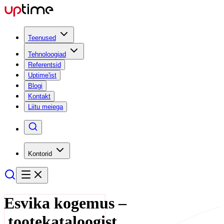
Teenused
Tehnoloogiad
Referentsid
Uptime'ist
Blogi
Kontakt
Liitu meiega
Kontorid
Esvika kogemus –
tootekataloogist