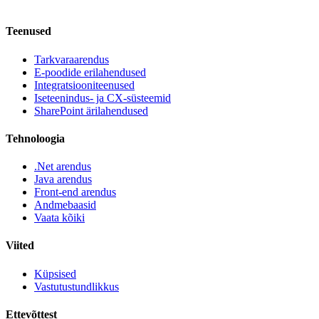
Teenused
Tarkvaraarendus
E-poodide erilahendused
Integratsiooniteenused
Iseteenindus- ja CX-süsteemid
SharePoint ärilahendused
Tehnoloogia
.Net arendus
Java arendus
Front-end arendus
Andmebaasid
Vaata kõiki
Viited
Küpsised
Vastutustundlikkus
Ettevõttest