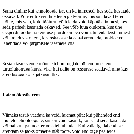
Sama oluline kui tehnoloogia ise, on ka inimesed, kes seda kasutada
oskavad. Pole eriti keeruline leida platvorme, mis suudavad teha
kõike, mis vaja, kuid tööturul võib leida vaid käputäie inimesi, kes
seda päriselt kasutada oskavad. See võib luua olukorra, kus ühe
eksperdi loodud rakenduse juurde on pea võimatu leida teist inimest
või arenduspartnerit, kes oskaks seda edasi arendada, probleeme
lahendada või järgmisele tasemele viia.
Sestap tasuks enne mõnele tehnoloogiale pühendumist end
turuolukorraga kurssi viia: kui palju on ressursse saadaval ning kas
arendus saab olla jätkusuutlik.
Laiem ökosüsteem
Viimaks tasub vaadata ka veidi laiemat pilti: kui pühendad end
mõnele tehnoloogiale, siis on vaid kasulik, kui saad seda kasutada
võimalikult paljudel erinevatel juhtudel. Kui valid iga lahenduse
arendamise jaoks omaette nišš-toote, võid end õige pea leida