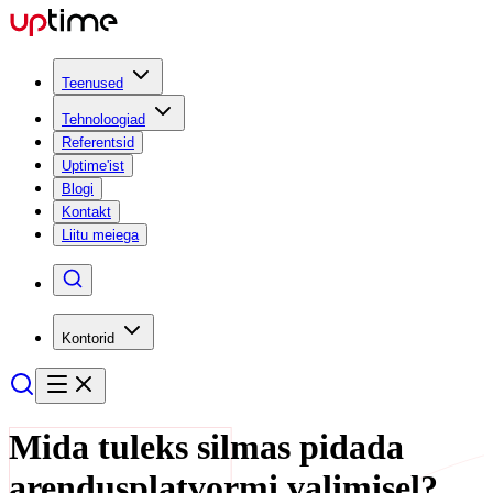
Teenused
Tehnoloogiad
Referentsid
Uptime'ist
Blogi
Kontakt
Liitu meiega
Kontorid
Mida tuleks silmas pidada
arendusplatvormi valimisel?