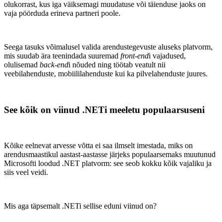
olukorrast, kus iga väiksemagi muudatuse või täienduse jaoks on
vaja pöörduda erineva partneri poole.
Seega tasuks võimalusel valida arendustegevuste aluseks platvorm,
mis suudab ära teenindada suuremad
front-end
i vajadused,
olulisemad
back-end
i nõuded ning töötab veatult nii
veebilahenduste, mobiililahenduste kui ka pilvelahenduste juures.
See kõik on viinud .NETi meeletu populaarsuseni
Kõike eelnevat arvesse võtta ei saa ilmselt imestada, miks on
arendusmaastikul aastast-aastasse järjeks populaarsemaks muutunud
Microsofti loodud .NET platvorm: see seob kokku kõik vajaliku ja
siis veel veidi.
Mis aga täpsemalt .NETi sellise eduni viinud on?