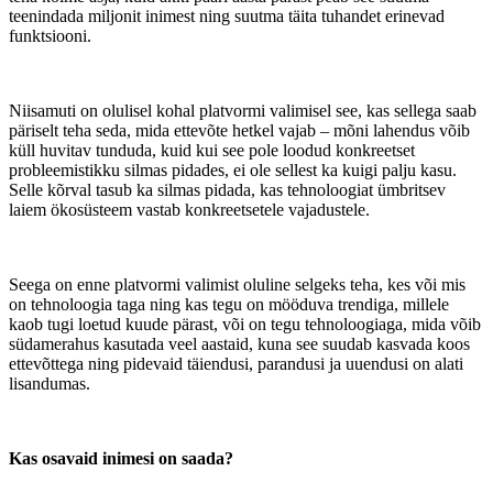
teenindada miljonit inimest ning suutma täita tuhandet erinevad
funktsiooni.
Niisamuti on olulisel kohal platvormi valimisel see, kas sellega saab
päriselt teha seda, mida ettevõte hetkel vajab – mõni lahendus võib
küll huvitav tunduda, kuid kui see pole loodud konkreetset
probleemistikku silmas pidades, ei ole sellest ka kuigi palju kasu.
Selle kõrval tasub ka silmas pidada, kas tehnoloogiat ümbritsev
laiem ökosüsteem vastab konkreetsetele vajadustele.
Seega on enne platvormi valimist oluline selgeks teha, kes või mis
on tehnoloogia taga ning kas tegu on mööduva trendiga, millele
kaob tugi loetud kuude pärast, või on tegu tehnoloogiaga, mida võib
südamerahus kasutada veel aastaid, kuna see suudab kasvada koos
ettevõttega ning pidevaid täiendusi, parandusi ja uuendusi on alati
lisandumas.
Kas osavaid inimesi on saada?