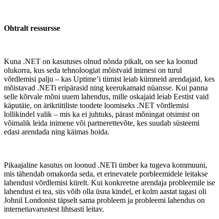
Ohtralt ressursse
Kuna .NET on kasutuses olnud nõnda pikalt, on see ka loonud
olukorra, kus seda tehnoloogiat mõistvaid inimesi on turul
võrdlemisi palju – kas Uptime’i tiimist leiab kümneid arendajaid, kes
mõistavad .NETi eripärasid ning keerukamaid nüansse. Kui panna
selle kõrvale mõni uuem lahendus, mille oskajaid leiab Eestist vaid
käputäie, on ärikriitiliste toodete loomiseks .NET võrdlemisi
lollikindel valik – mis ka ei juhtuks, pärast mõningat otsimist on
võimalik leida inimene või partnerettevõte, kes suudab süsteemi
edasi arendada ning käimas hoida.
Pikaajaline kasutus on loonud .NETi ümber ka tugeva kommuuni,
mis tähendab omakorda seda, et erinevatele porbleemidele leitakse
lahendust võrdlemisi kiirelt. Kui konkreetne arendaja probleemile ise
lahendust ei tea, siis võib olla üsna kindel, et kolm aastat tagasi oli
Johnil Londonist täpselt sama probleem ja probleemi lahendus on
internetiavarustest lihtsasti leitav.