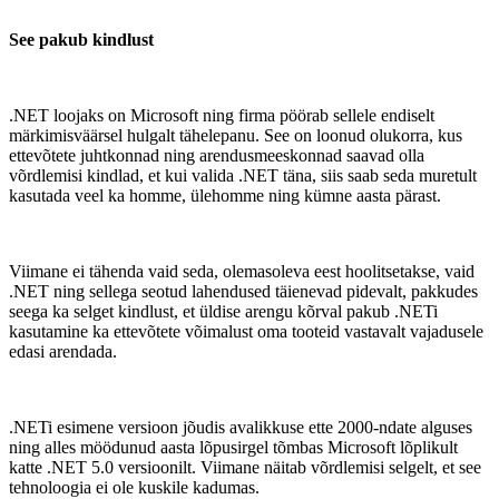
See pakub kindlust
.NET loojaks on Microsoft ning firma pöörab sellele endiselt
märkimisväärsel hulgalt tähelepanu. See on loonud olukorra, kus
ettevõtete juhtkonnad ning arendusmeeskonnad saavad olla
võrdlemisi kindlad, et kui valida .NET täna, siis saab seda muretult
kasutada veel ka homme, ülehomme ning kümne aasta pärast.
Viimane ei tähenda vaid seda, olemasoleva eest hoolitsetakse, vaid
.NET ning sellega seotud lahendused täienevad pidevalt, pakkudes
seega ka selget kindlust, et üldise arengu kõrval pakub .NETi
kasutamine ka ettevõtete võimalust oma tooteid vastavalt vajadusele
edasi arendada.
.NETi esimene versioon jõudis avalikkuse ette 2000-ndate alguses
ning alles möödunud aasta lõpusirgel tõmbas Microsoft lõplikult
katte .NET 5.0 versioonilt. Viimane näitab võrdlemisi selgelt, et see
tehnoloogia ei ole kuskile kadumas.