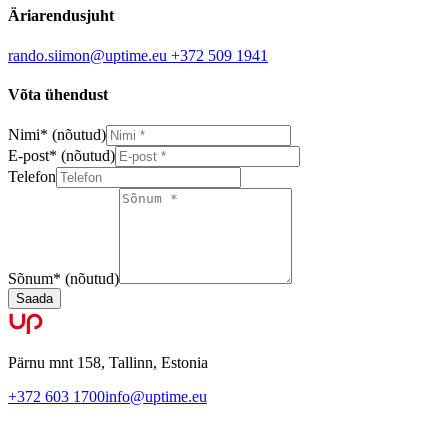
Äriarendusjuht
rando.siimon@uptime.eu
+372 509 1941
Võta ühendust
Nimi
*
(nõutud)
E-post
*
(nõutud)
Telefon
Sõnum
*
(nõutud)
Saada
Pärnu mnt 158, Tallinn, Estonia
+372 603 1700
info@uptime.eu