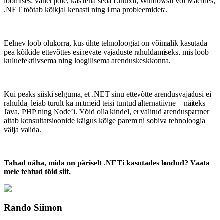
loomises: vahet pole, kas teha seda Linuxil, Windowsil või Macides,
.NET töötab kõikjal kenasti ning ilma probleemideta.
Eelnev loob olukorra, kus ühte tehnoloogiat on võimalik kasutada
pea kõikide ettevõttes esinevate vajaduste rahuldamiseks, mis loob
kuluefektiivsema ning loogilisema arenduskeskkonna.
Kui peaks siiski selguma, et .NET sinu ettevõtte arendusvajadusi ei
rahulda, leiab turult ka mitmeid teisi tuntud alternatiivne – näiteks
Java
, PHP ning
Node’i
. Võid olla kindel, et valitud arenduspartner
aitab konsultatsioonide käigus kõige paremini sobiva tehnoloogia
välja valida.
Tahad näha, mida on päriselt .NETi kasutades loodud? Vaata
meie tehtud töid
siit
.
Rando Siimon