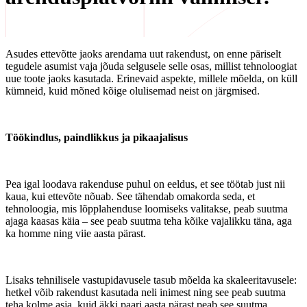
Asudes ettevõtte jaoks arendama uut rakendust, on enne päriselt
tegudele asumist vaja jõuda selgusele selle osas, millist tehnoloogiat
uue toote jaoks kasutada. Erinevaid aspekte, millele mõelda, on küll
kümneid, kuid mõned kõige olulisemad neist on järgmised.
Töökindlus, paindlikkus ja pikaajalisus
Pea igal loodava rakenduse puhul on eeldus, et see töötab just nii
kaua, kui ettevõte nõuab. See tähendab omakorda seda, et
tehnoloogia, mis lõpplahenduse loomiseks valitakse, peab suutma
ajaga kaasas käia – see peab suutma teha kõike vajalikku täna, aga
ka homme ning viie aasta pärast.
Lisaks tehnilisele vastupidavusele tasub mõelda ka skaleeritavusele:
hetkel võib rakendust kasutada neli inimest ning see peab suutma
teha kolme asja, kuid äkki paari aasta pärast peab see suutma