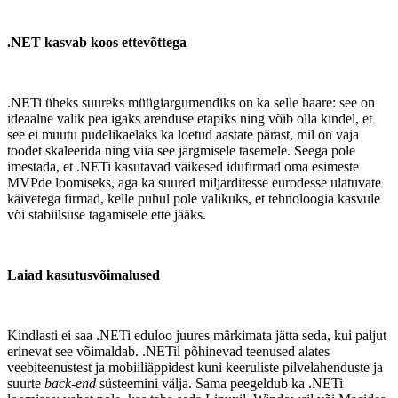
.NET kasvab koos ettevõttega
.NETi üheks suureks müügiargumendiks on ka selle haare: see on
ideaalne valik pea igaks arenduse etapiks ning võib olla kindel, et
see ei muutu pudelikaelaks ka loetud aastate pärast, mil on vaja
toodet skaleerida ning viia see järgmisele tasemele. Seega pole
imestada, et .NETi kasutavad väikesed idufirmad oma esimeste
MVPde loomiseks, aga ka suured miljarditesse eurodesse ulatuvate
käivetega firmad, kelle puhul pole valikuks, et tehnoloogia kasvule
või stabiilsuse tagamisele ette jääks.
Laiad kasutusvõimalused
Kindlasti ei saa .NETi eduloo juures märkimata jätta seda, kui paljut
erinevat see võimaldab. .NETil põhinevad teenused alates
veebiteenustest ja mobiiliäppidest kuni keeruliste pilvelahenduste ja
suurte
back-end
süsteemini välja. Sama peegeldub ka .NETi