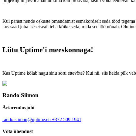
projektijuhi ja/või analüütikuna kätt proovida, tasub võtta eelnevalt 
Kui pärast nende oskuste omandamist esmakordselt seda tööd tegema haka
kus saad juba iseseisvalt teha kõike seda, mida see töö nõuab. Oluline a
Liitu Uptime'i meeskonnaga!
Kas Uptime kõlab nagu sinu sorti ettevõte? Kui nii, siis heida pilk 
Rando Siimon
Äriarendusjuht
rando.siimon@uptime.eu
+372 509 1941
Võta ühendust