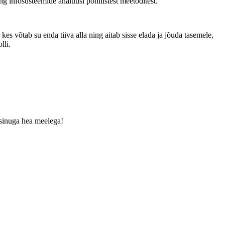
ng infosüsteemide analüüsi põhilistest meetoditest.
es võtab su enda tiiva alla ning aitab sisse elada ja jõuda tasemele,
lli.
 sinuga hea meelega!