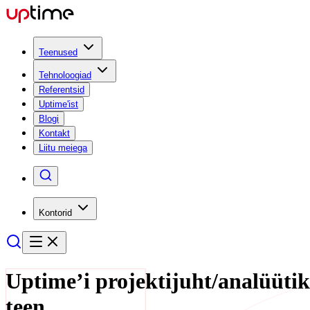
Teenused
Tehnoloogiad
Referentsid
Uptime'ist
Blogi
Kontakt
Liitu meiega
Kontorid
Uptime’i projektijuht/analüütik
teen