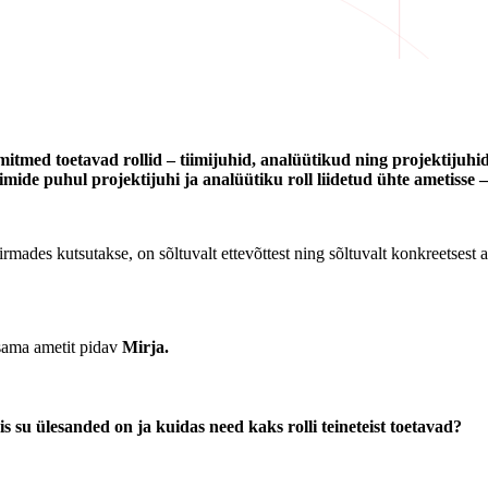
itmed toetavad rollid – tiimijuhid, analüütikud ning projektijuhid
iimide puhul projektijuhi ja analüütiku roll liidetud ühte ametisse 
firmades kutsutakse, on sõltuvalt ettevõttest ning sõltuvalt konkreetsest
t sama ametit pidav
Mirja.
is su ülesanded on ja kuidas need kaks rolli teineteist toetavad?