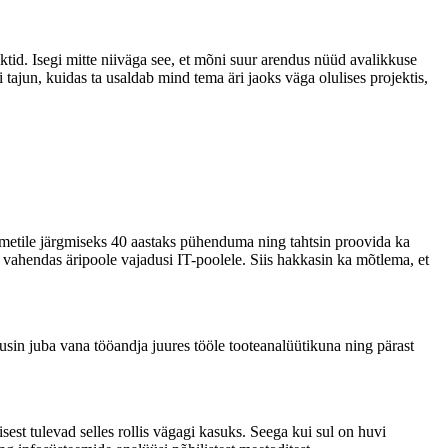
ktid. Isegi mitte niiväga see, et mõni suur arendus nüüd avalikkuse
i tajun, kuidas ta usaldab mind tema äri jaoks väga olulises projektis,
 ametile järgmiseks 40 aastaks pühenduma ning tahtsin proovida ka
vahendas äripoole vajadusi IT-poolele. Siis hakkasin ka mõtlema, et
sin juba vana tööandja juures tööle tooteanalüütikuna ning pärast
est tulevad selles rollis vägagi kasuks. Seega kui sul on huvi