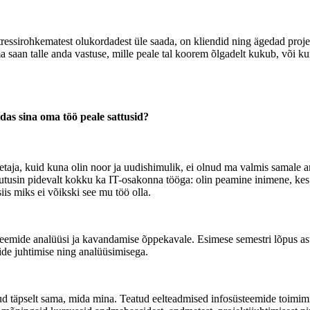
stressirohkematest olukordadest üle saada, on kliendid ning ägedad proje
ma saan talle anda vastuse, mille peale tal koorem õlgadelt kukub, või ku
das sina oma töö peale sattusid?
petaja, kuid kuna olin noor ja uudishimulik, ei olnud ma valmis samale
utusin pidevalt kokku ka IT-osakonna tööga: olin peamine inimene, kes 
iis miks ei võikski see mu töö olla.
teemide analüüsi ja kavandamise õppekavale. Esimese semestri lõpus asu
ide juhtimise ning analüüsimisega.
ud täpselt sama, mida mina. Teatud eelteadmised infosüsteemide toimimis