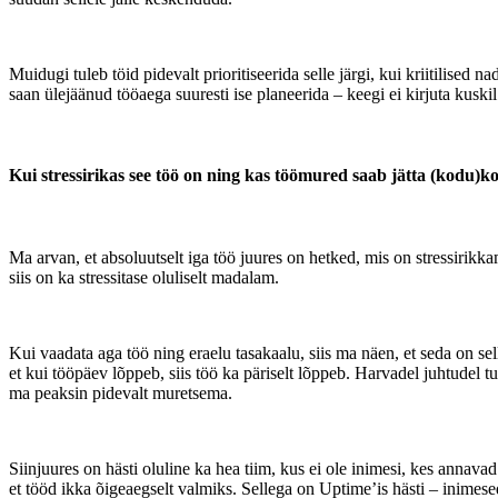
Muidugi tuleb töid pidevalt prioritiseerida selle järgi, kui kriitilised 
saan ülejäänud tööaega suuresti ise planeerida – keegi ei kirjuta kuski
Kui stressirikas see töö on ning kas töömured saab jätta (kodu)k
Ma arvan, et absoluutselt iga töö juures on hetked, mis on stressirikka
siis on ka stressitase oluliselt madalam.
Kui vaadata aga töö ning eraelu tasakaalu, siis ma näen, et seda on sel
et kui tööpäev lõppeb, siis töö ka päriselt lõppeb. Harvadel juhtudel t
ma peaksin pidevalt muretsema.
Siinjuures on hästi oluline ka hea tiim, kus ei ole inimesi, kes annava
et tööd ikka õigeaegselt valmiks. Sellega on Uptime’is hästi – inimesed