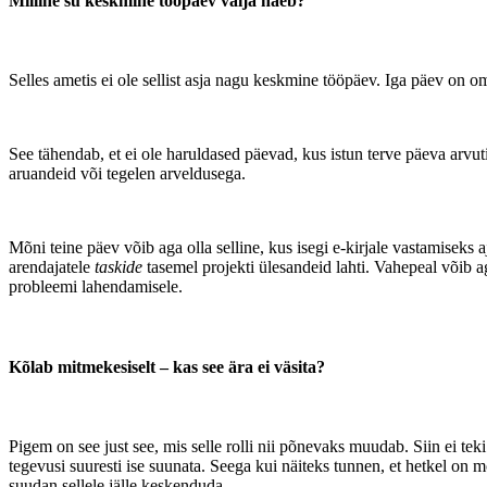
Milline su keskmine tööpäev välja näeb?
Selles ametis ei ole sellist asja nagu keskmine tööpäev. Iga päev on om
See tähendab, et ei ole haruldased päevad, kus istun terve päeva arvut
aruandeid või tegelen arveldusega.
Mõni teine päev võib aga olla selline, kus isegi e-kirjale vastamiseks a
arendajatele
taskide
tasemel projekti ülesandeid lahti. Vahepeal võib a
probleemi lahendamisele.
Kõlab mitmekesiselt – kas see ära ei väsita?
Pigem on see just see, mis selle rolli nii põnevaks muudab. Siin ei tek
tegevusi suuresti ise suunata. Seega kui näiteks tunnen, et hetkel on 
suudan sellele jälle keskenduda.