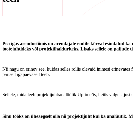
Pea igas arendustiimis on arendajate endite kõrval esindatud ka m
tootejuhtideks või projektihalduriteks. Lisaks sellele on paljude t
Nii nagu on erinev see, kuidas selles rollis olevaid inimesi erinevates 
päriselt igapäevaselt teeb.
Sellele, mida teeb projektijuht/analüütik Uptime’is, heitis valgust jus
Sinu tööks on üheaegselt olla nii projektijuht kui ka analüütik. M