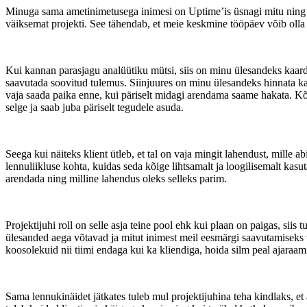
Minuga sama ametinimetusega inimesi on Uptime’is üsnagi mitu ning võ
väiksemat projekti. See tähendab, et meie keskmine tööpäev võib olla
Kui kannan parasjagu analüütiku mütsi, siis on minu ülesandeks kaard
saavutada soovitud tulemus. Siinjuures on minu ülesandeks hinnata ka 
vaja saada paika enne, kui päriselt midagi arendama saame hakata. Kõik
selge ja saab juba päriselt tegudele asuda.
Seega kui näiteks klient ütleb, et tal on vaja mingit lahendust, mille
lennuliikluse kohta, kuidas seda kõige lihtsamalt ja loogilisemalt ka
arendada ning milline lahendus oleks selleks parim.
Projektijuhi roll on selle asja teine pool ehk kui plaan on paigas, sii
ülesanded aega võtavad ja mitut inimest meil eesmärgi saavutamiseks va
koosolekuid nii tiimi endaga kui ka kliendiga, hoida silm peal ajaraamis
Sama lennukinäidet jätkates tuleb mul projektijuhina teha kindlaks, et 