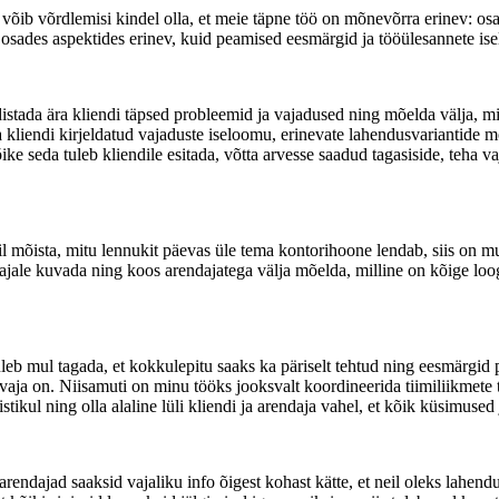
ib võrdlemisi kindel olla, et meie täpne töö on mõnevõrra erinev: osad
 osades aspektides erinev, kuid peamised eesmärgid ja tööülesannete i
istada ära kliendi täpsed probleemid ja vajadused ning mõelda välja, mi
kliendi kirjeldatud vajaduste iseloomu, erinevate lahendusvariantide mõ
e seda tuleb kliendile esitada, võtta arvesse saadud tagasiside, teha va
 abil mõista, mitu lennukit päevas üle tema kontorihoone lendab, siis o
sutajale kuvada ning koos arendajatega välja mõelda, milline on kõige l
s tuleb mul tagada, et kokkulepitu saaks ka päriselt tehtud ning eesmärgi
ja on. Niisamuti on minu tööks jooksvalt koordineerida tiimiliikmete tö
tikul ning olla alaline lüli kliendi ja arendaja vahel, et kõik küsimused 
arendajad saaksid vajaliku info õigest kohast kätte, et neil oleks lahen