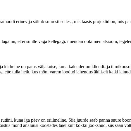
amoodi erinev ja sõltub suuresti sellest, mis faasis projektid on, mis p
i taga nii, et ei suhtle väga kellegagi: uuendan dokumentatsiooni, tegel
ja leidmine on paras väljakutse, kuna kalender on kliendi- ja tiimikoosol
ga ette tulla hetk, kus mõni varem loodud lahendus äkiliselt katki läinu
i rutiini, kuna iga päev on eriilmeline. Siia juurde saab panna suure bo
mõistus mõnd analüüsi koostades täielikult kokku jooksnud, siis saan võ