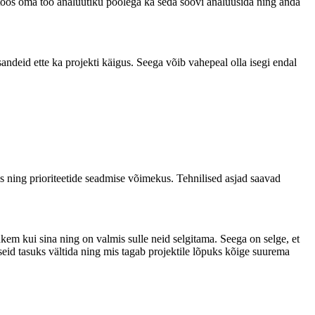
oostöös oma töö analüütiku poolega ka seda soovi analüüsida ning anda
andeid ette ka projekti käigus. Seega võib vahepeal olla isegi endal
us ning prioriteetide seadmise võimekus. Tehnilised asjad saavad
ohkem kui sina ning on valmis sulle neid selgitama. Seega on selge, et
iseid tasuks vältida ning mis tagab projektile lõpuks kõige suurema