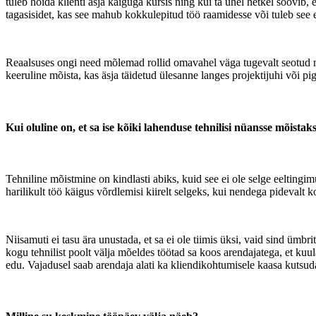
tuleb hoida klienti asja käiguga kursis ning kui ta ühel hetkel soovib
tagasisidet, kas see mahub kokkulepitud töö raamidesse või tuleb see er
Reaalsuses ongi need mõlemad rollid omavahel väga tugevalt seotud ning
keeruline mõista, kas äsja täidetud ülesanne langes projektijuhi või pi
Kui oluline on, et sa ise kõiki lahenduse tehnilisi nüansse mõistak
Tehniline mõistmine on kindlasti abiks, kuid see ei ole selge eeltingi
harilikult töö käigus võrdlemisi kiirelt selgeks, kui nendega pidevalt 
Niisamuti ei tasu ära unustada, et sa ei ole tiimis üksi, vaid sind ümb
kogu tehnilist poolt välja mõeldes töötad sa koos arendajatega, et kuul
edu. Vajadusel saab arendaja alati ka kliendikohtumisele kaasa kutsuda