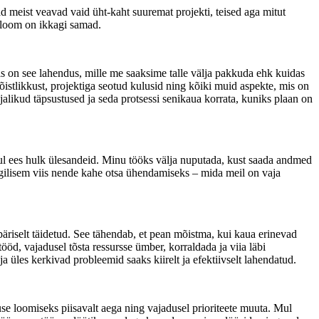
 meist veavad vaid üht-kaht suuremat projekti, teised aga mitut
seloom on ikkagi samad.
s on see lahendus, mille me saaksime talle välja pakkuda ehk kuidas
istlikkust, projektiga seotud kulusid ning kõiki muid aspekte, mis on
jalikud täpsustused ja seda protsessi senikaua korrata, kuniks plaan on
n mul ees hulk ülesandeid. Minu tööks välja nuputada, kust saada andmed
oogilisem viis nende kahe otsa ühendamiseks – mida meil on vaja
d päriselt täidetud. See tähendab, et pean mõistma, kui kaua erinevad
öd, vajadusel tõsta ressursse ümber, korraldada ja viia läbi
ja üles kerkivad probleemid saaks kiirelt ja efektiivselt lahendatud.
duse loomiseks piisavalt aega ning vajadusel prioriteete muuta. Mul