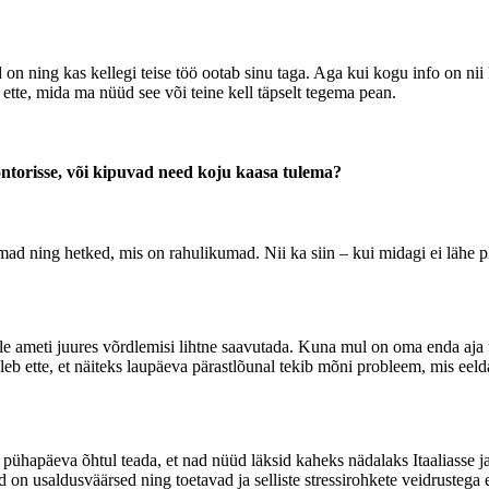
nad on ning kas kellegi teise töö ootab sinu taga. Aga kui kogu info on nii
l ette, mida ma nüüd see või teine kell täpselt tegema pean.
ontorisse, või kipuvad need koju kaasa tulema?
mad ning hetked, mis on rahulikumad. Nii ka siin – kui midagi ei lähe pl
le ameti juures võrdlemisi lihtne saavutada. Kuna mul on oma enda aja üle
uleb ette, et näiteks laupäeva pärastlõunal tekib mõni probleem, mis eeld
d pühapäeva õhtul teada, et nad nüüd läksid kaheks nädalaks Itaaliasse j
 on usaldusväärsed ning toetavad ja selliste stressirohkete veidrustega e