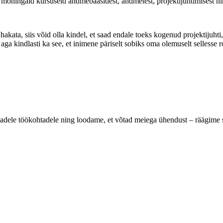
ka mõningaid kursuseid andmebaasidest, andmetest, projektijuhtimisest ni
ta, siis võid olla kindel, et saad endale toeks kogenud projektijuhti, k
ga kindlasti ka see, et inimene päriselt sobiks oma olemuselt sellesse ro
vabadele töökohtadele ning loodame, et võtad meiega ühendust – räägime