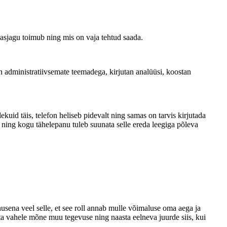
arasjagu toimub ning mis on vaja tehtud saada.
en administratiivsemate teemadega, kirjutan analüüsi, koostan
ekuid täis, telefon heliseb pidevalt ning samas on tarvis kirjutada
d ning kogu tähelepanu tuleb suunata selle ereda leegiga põleva
onusena veel selle, et see roll annab mulle võimaluse oma aega ja
tta vahele mõne muu tegevuse ning naasta eelneva juurde siis, kui