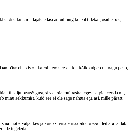
 kliendile kui arendajale edasi antud ning kuskil tulekahjusid ei ole,
aanipäraselt, siis on ka rohkem stressi, kui kõik kulgeb nii nagu peab,
 nii palju otsusõigust, siis ei ole mul raske tegevusi planeerida nii,
ab minu sekkumist, kuid see ei ole sage nähtus ega asi, mille pärast
a sina mõtle välja, kes ja kuidas temale määratud ülesanded ära täidab,
i tule tegeleda.