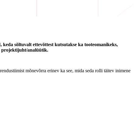
, keda sõltuvalt ettevõttest kutsutakse ka tooteomanikeks,
– projektijuht/analüütik.
 arendustiimist mõnevõrra erinev ka see, mida seda rolli täitev inimene