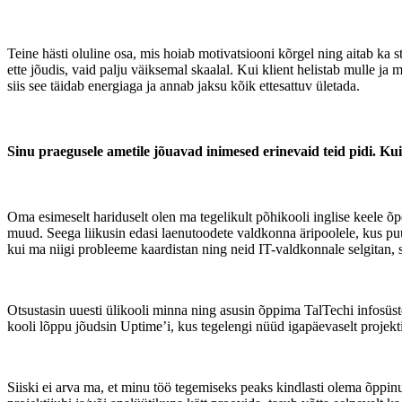
Teine hästi oluline osa, mis hoiab motivatsiooni kõrgel ning aitab ka 
ette jõudis, vaid palju väiksemal skaalal. Kui klient helistab mulle ja 
siis see täidab energiaga ja annab jaksu kõik ettesattuv ületada.
Sinu praegusele ametile jõuavad inimesed erinevaid teid pidi. Kui
Oma esimeselt hariduselt olen ma tegelikult põhikooli inglise keele õ
muud. Seega liikusin edasi laenutoodete valdkonna äripoolele, kus pu
kui ma niigi probleeme kaardistan ning neid IT-valdkonnale selgitan, s
Otsustasin uuesti ülikooli minna ning asusin õppima TalTechi infosüs
kooli lõppu jõudsin Uptime’i, kus tegelengi nüüd igapäevaselt projekt
Siiski ei arva ma, et minu töö tegemiseks peaks kindlasti olema õppin