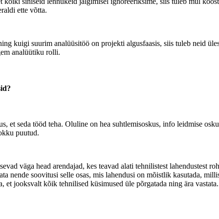
, et kõiki siniseid lennukeid jälgimisel ignoreeriksime, siis tuleb mul k
aldi ette võtta.
 kuigi suurim analüüsitöö on projekti algusfaasis, siis tuleb neid üles
gem analüütiku rolli.
sid?
mus, et seda tööd teha. Oluline on hea suhtlemisoskus, info leidmise osk
kokku puutud.
ritsevad väga head arendajad, kes teavad alati tehnilistest lahendustest r
ata nende soovitusi selle osas, mis lahendusi on mõistlik kasutada, mill
, et jooksvalt kõik tehnilised küsimused üle põrgatada ning ära vastata.