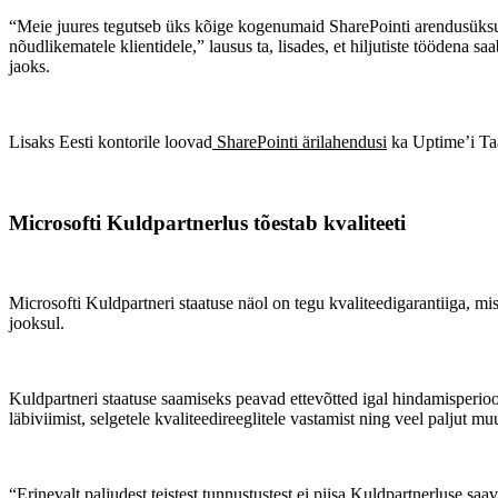
“Meie juures tegutseb üks kõige kogenumaid SharePointi arendusüksus
nõudlikematele klientidele,” lausus ta, lisades, et hiljutiste töödena
jaoks.
Lisaks Eesti kontorile loovad
SharePointi ärilahendusi
ka Uptime’i Taa
Microsofti Kuldpartnerlus tõestab kvaliteeti
Microsofti Kuldpartneri staatuse näol on tegu kvaliteedigarantiiga, mis
jooksul.
Kuldpartneri staatuse saamiseks peavad ettevõtted igal hindamisperiood
läbiviimist, selgetele kvaliteedireeglitele vastamist ning veel paljut mu
“Erinevalt paljudest teistest tunnustustest ei piisa Kuldpartnerluse saa