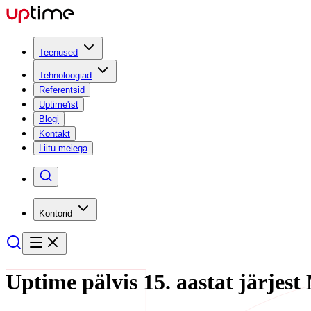
Teenused
Tehnoloogiad
Referentsid
Uptime'ist
Blogi
Kontakt
Liitu meiega
Kontorid
Uptime pälvis 15. aastat järjest