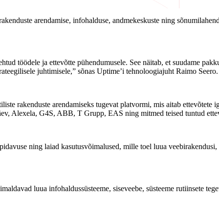
a rakenduste arendamise, infohalduse, andmekeskuste ning sõnumilahendus
tud töödele ja ettevõtte pühendumusele. See näitab, et suudame pakkud
ateegilisele juhtimisele,” sõnas Uptime’i tehnoloogiajuht Raimo Seero.
iitiliste rakenduste arendamiseks tugevat platvormi, mis aitab ettevõte
päev, Alexela, G4S, ABB, T Grupp, EAS ning mitmed teised tuntud ettevõ
tupidavuse ning laiad kasutusvõimalused, mille toel luua veebirakendusi
maldavad luua infohaldussüsteeme, siseveebe, süsteeme rutiinsete tegev