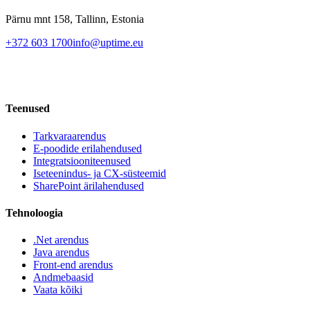
Pärnu mnt 158, Tallinn, Estonia
+372 603 1700
info@uptime.eu
Teenused
Tarkvaraarendus
E-poodide erilahendused
Integratsiooniteenused
Iseteenindus- ja CX-süsteemid
SharePoint ärilahendused
Tehnoloogia
.Net arendus
Java arendus
Front-end arendus
Andmebaasid
Vaata kõiki