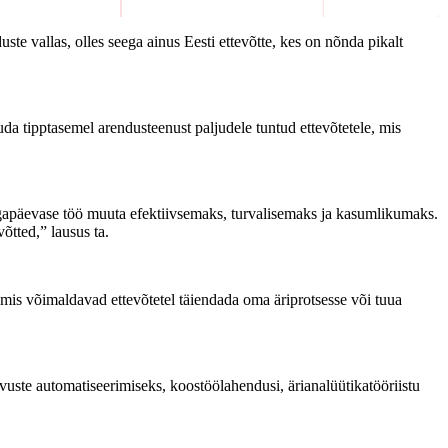
te vallas, olles seega ainus Eesti ettevõtte, kes on nõnda pikalt
a tipptasemel arendusteenust paljudele tuntud ettevõtetele, mis
te igapäevase töö muuta efektiivsemaks, turvalisemaks ja kasumlikumaks.
tted,” lausus ta.
, mis võimaldavad ettevõtetel täiendada oma äriprotsesse või tuua
uste automatiseerimiseks, koostöölahendusi, ärianalüütikatööriistu