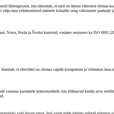
eid lähiregioonis, mis tähendab, et meil on ühena vähestest olemas k
 saab välja tuua erilahendused mitmete kohalike ning välismaiste pankade
ni, Norra, Poola ja Šveitsi kontorid, vastates seejuures ka ISO 9001:20
 kinnitab, et ettevõttel on olemas vajalik kompetents ja võimekus luua är
il vastama karmidele kriteeriumitele, mis hõlmavad kindla arvu sertifits
ud.
vutamiseks vaid ilusast jutust. Igal aastal tuleb näidata selgeid tulemus