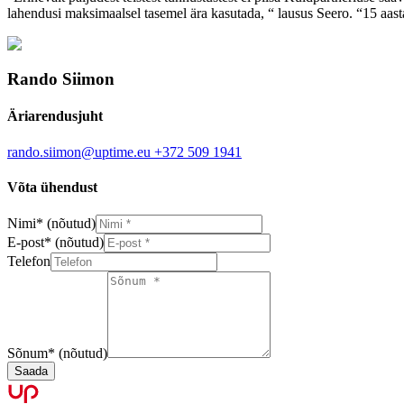
lahendusi maksimaalsel tasemel ära kasutada, “ lausus Seero. “15 aasta
Rando Siimon
Äriarendusjuht
rando.siimon@uptime.eu
+372 509 1941
Võta ühendust
Nimi
*
(nõutud)
E-post
*
(nõutud)
Telefon
Sõnum
*
(nõutud)
Saada