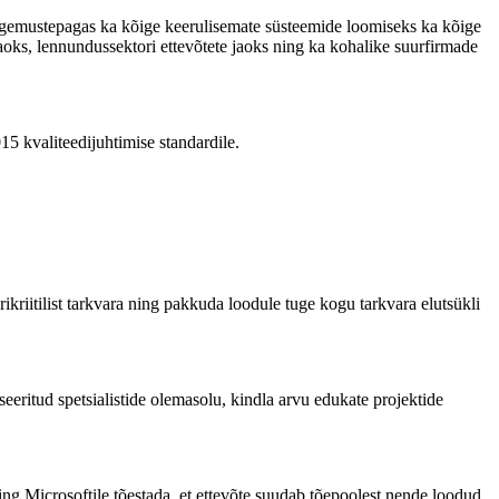
ogemustepagas ka kõige keerulisemate süsteemide loomiseks ka kõige
 jaoks, lennundussektori ettevõtete jaoks ning ka kohalike suurfirmade
15 kvaliteedijuhtimise standardile.
ikriitilist tarkvara ning pakkuda loodule tuge kogu tarkvara elutsükli
eeritud spetsialistide olemasolu, kindla arvu edukate projektide
i ning Microsoftile tõestada, et ettevõte suudab tõepoolest nende loodud