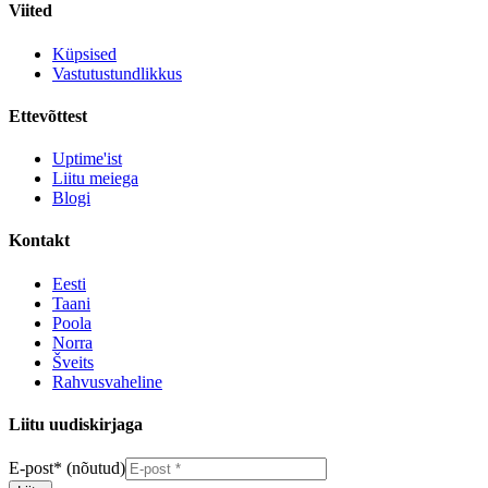
Viited
Küpsised
Vastutustundlikkus
Ettevõttest
Uptime'ist
Liitu meiega
Blogi
Kontakt
Eesti
Taani
Poola
Norra
Šveits
Rahvusvaheline
Liitu uudiskirjaga
E-post
*
(nõutud)