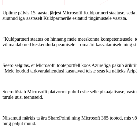
Uptime pälvis 15. aastat järjest Microsofti Kuldpartneri staatuse, sed
suutnud iga-aastaselt Kuldpartnerile esitatud tingimustele vastata.
“Kuldpartneri staatus on hinnang meie meeskonna kompetentsusele, teh
võimaldab neil keskenduda peamisele – oma äri kasvatamisele ning str
Seero selgitas, et Microsofti tooteportfell koos Azure’iga pakub ärikr
“Meie loodud tarkvaralahendusi kasutavad teiste seas ka näiteks Äri
Seero tõstab Microsofti platvormi puhul esile selle pikaajalisuse, vas
turule uusi teenuseid.
Niisamuti märkis ta ära
SharePointi
ning Microsoft 365 tooted, mis või
ning paljut muud.