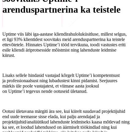
arenduspartnerina ka teistele
Uptime viis läbi iga-aastase kliendirahuloluküsitluse, millest selgus,
et ligi 93% klientidest soovitaks meid arenduspartnerina ka teistele
ettevõtetele. Hinnates Uptime’i tööd tervikuna, toodi vastustes eriti
esile kliendi äriprotsesside mõistmist ning lahenduste leidmise
kiirust.
Lisaks sellele hindasid vastajad kõrgelt Uptime’i kompetentsust
ja professionaalsust ning lubadustest kinni pidamist. Seejuures
märkis üle poole vastajatest, et viimase aasta jooksul
on Uptime’i tegevus nende ootuseid ületanud.
Ootusi ületavana märgiti ära see, kui kiirelt suudavad projektijuhid
end uude teemasse sisse elada, kui palju arendajad ja
projektijuhid/analüütikud lahenduste leidmiseks kaasa mõtlevad ning
ka see, et loodud lahendused on äärmiselt töökindlad ning kui