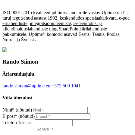
ISO 9001:2015 kvaliteedijuhtimisstandardile vastav Uptime on IT-
turul tegutsenud aastast 1992, keskendudes
spetsiaaltarkvara
,
e-poe
erilahenduste
,
integratsiooniteenuste
,
iseteenindus- ja
kliendihalduslahenduste
ning
SharePointi
ärilahenduste
pakkumisele. Uptime’i kontorid asuvad Eestis, Taanis, Poolas,
Norras ja Šveitsis.
Rando Siimon
Äriarendusjuht
rando.siimon@uptime.eu
+372 509 1941
Võta ühendust
Nimi
*
(nõutud)
E-post
*
(nõutud)
Telefon