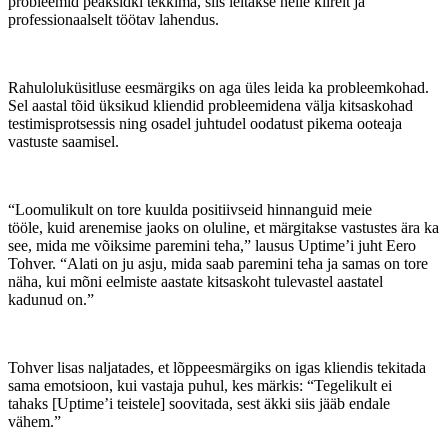
probleemid peaksidki tekkima, siis leitakse neile kiirelt ja
professionaalselt töötav lahendus.
Rahuloluküsitluse eesmärgiks on aga üles leida ka probleemkohad.
Sel aastal tõid üksikud kliendid probleemidena välja kitsaskohad
testimisprotsessis ning osadel juhtudel oodatust pikema ooteaja
vastuste saamisel.
“Loomulikult on tore kuulda positiivseid hinnanguid meie
tööle, kuid arenemise jaoks on oluline, et märgitakse vastustes ära ka
see, mida me võiksime paremini teha,” lausus Uptime’i juht Eero
Tohver. “Alati on ju asju, mida saab paremini teha ja samas on tore
näha, kui mõni eelmiste aastate kitsaskoht tulevastel aastatel
kadunud on.”
Tohver lisas naljatades, et lõppeesmärgiks on igas kliendis tekitada
sama emotsioon, kui vastaja puhul, kes märkis: “Tegelikult ei
tahaks [Uptime’i teistele] soovitada, sest äkki siis jääb endale
vähem.”