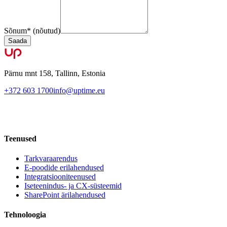
Sõnum
*
(nõutud)
Saada
Pärnu mnt 158, Tallinn, Estonia
+372 603 1700
info@uptime.eu
Teenused
Tarkvaraarendus
E-poodide erilahendused
Integratsiooniteenused
Iseteenindus- ja CX-süsteemid
SharePoint ärilahendused
Tehnoloogia