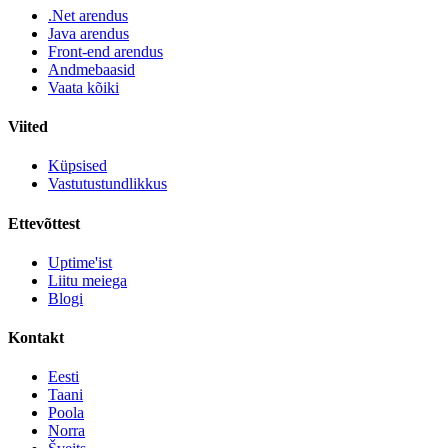
.Net arendus
Java arendus
Front-end arendus
Andmebaasid
Vaata kõiki
Viited
Küpsised
Vastutustundlikkus
Ettevõttest
Uptime'ist
Liitu meiega
Blogi
Kontakt
Eesti
Taani
Poola
Norra