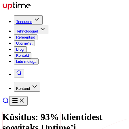
Teenused
Tehnoloogiad
Referentsid
Uptime'ist
Blogi
Kontakt
Liitu meiega
Kontorid
Küsitlus: 93% klientidest
soovitaks Uptime’i