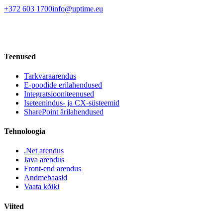
+372 603 1700
info@uptime.eu
Teenused
Tarkvaraarendus
E-poodide erilahendused
Integratsiooniteenused
Iseteenindus- ja CX-süsteemid
SharePoint ärilahendused
Tehnoloogia
.Net arendus
Java arendus
Front-end arendus
Andmebaasid
Vaata kõiki
Viited