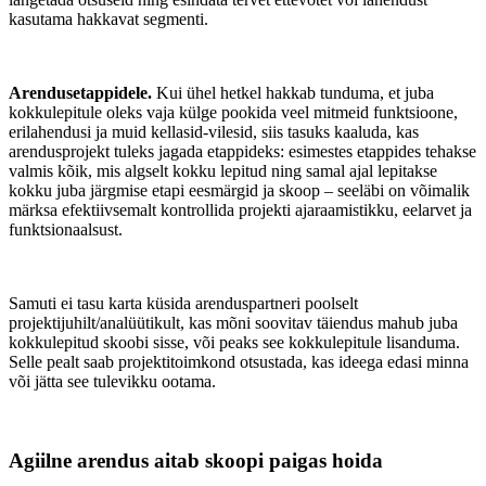
kasutama hakkavat segmenti.
Arendusetappidele.
Kui ühel hetkel hakkab tunduma, et juba
kokkulepitule oleks vaja külge pookida veel mitmeid funktsioone,
erilahendusi ja muid kellasid-vilesid, siis tasuks kaaluda, kas
arendusprojekt tuleks jagada etappideks: esimestes etappides tehakse
valmis kõik, mis algselt kokku lepitud ning samal ajal lepitakse
kokku juba järgmise etapi eesmärgid ja skoop – seeläbi on võimalik
märksa efektiivsemalt kontrollida projekti ajaraamistikku, eelarvet ja
funktsionaalsust.
Samuti ei tasu karta küsida arenduspartneri poolselt
projektijuhilt/analüütikult, kas mõni soovitav täiendus mahub juba
kokkulepitud skoobi sisse, või peaks see kokkulepitule lisanduma.
Selle pealt saab projektitoimkond otsustada, kas ideega edasi minna
või jätta see tulevikku ootama.
Agiilne arendus aitab skoopi paigas hoida