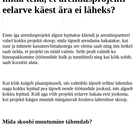
eelarve käest ära ei läheks?
Enne iga arendusprojekti algust lepitakse kliendi ja arenduspartneri
vahel kokku projekti skoop: mida täpselt arendama hakatakse, kui
suur ja mitmete kasutusvõimalustega see olema saab ning mis hetkel
saab öelda, et projekt on nüüd valmis. Selle pealt valmib ka
hinnapakkumine (töötundide hulk ja tunnihind) ning kui kõik sobib,
saab koostöö alata.
Kui kõik kulgeb plaanipäraselt, siis valmibki täpselt selline lahendus
nagu kokku lepitud pea täpselt nende töötundide jooksul, mis algselt
kokku lepitud. Küll aga võib projekti eelarve hakata eest jooksma,
kui projekti käigus muutub märgatavalt loodava lahenduse skoop.
Mida skoobi muutumine tähendab?