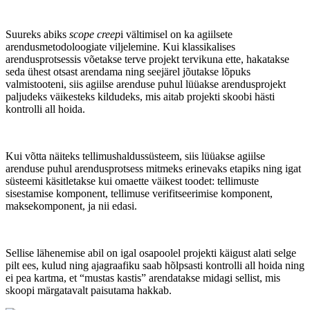
Suureks abiks
scope creep
i vältimisel on ka agiilsete
arendusmetodoloogiate viljelemine. Kui klassikalises
arendusprotsessis võetakse terve projekt tervikuna ette, hakatakse
seda ühest otsast arendama ning seejärel jõutakse lõpuks
valmistooteni, siis agiilse arenduse puhul lüüakse arendusprojekt
paljudeks väikesteks kildudeks, mis aitab projekti skoobi hästi
kontrolli all hoida.
Kui võtta näiteks tellimushaldussüsteem, siis lüüakse agiilse
arenduse puhul arendusprotsess mitmeks erinevaks etapiks ning igat
süsteemi käsitletakse kui omaette väikest toodet: tellimuste
sisestamise komponent, tellimuse verifitseerimise komponent,
maksekomponent, ja nii edasi.
Sellise lähenemise abil on igal osapoolel projekti käigust alati selge
pilt ees, kulud ning ajagraafiku saab hõlpsasti kontrolli all hoida ning
ei pea kartma, et “mustas kastis” arendatakse midagi sellist, mis
skoopi märgatavalt paisutama hakkab.