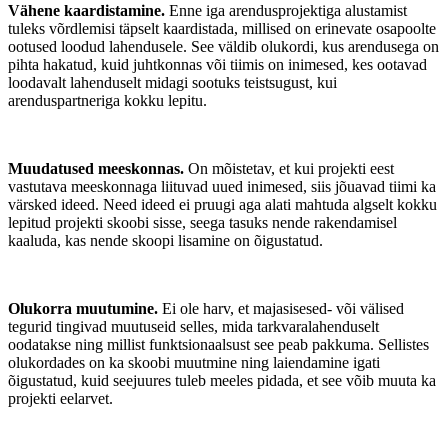
Vähene kaardistamine.
Enne iga arendusprojektiga alustamist
tuleks võrdlemisi täpselt kaardistada, millised on erinevate osapoolte
ootused loodud lahendusele. See väldib olukordi, kus arendusega on
pihta hakatud, kuid juhtkonnas või tiimis on inimesed, kes ootavad
loodavalt lahenduselt midagi sootuks teistsugust, kui
arenduspartneriga kokku lepitu.
Muudatused meeskonnas.
On mõistetav, et kui projekti eest
vastutava meeskonnaga liituvad uued inimesed, siis jõuavad tiimi ka
värsked ideed. Need ideed ei pruugi aga alati mahtuda algselt kokku
lepitud projekti skoobi sisse, seega tasuks nende rakendamisel
kaaluda, kas nende skoopi lisamine on õigustatud.
Olukorra muutumine.
Ei ole harv, et majasisesed- või välised
tegurid tingivad muutuseid selles, mida tarkvaralahenduselt
oodatakse ning millist funktsionaalsust see peab pakkuma. Sellistes
olukordades on ka skoobi muutmine ning laiendamine igati
õigustatud, kuid seejuures tuleb meeles pidada, et see võib muuta ka
projekti eelarvet.