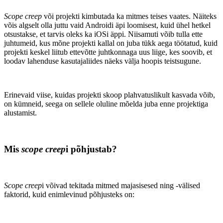
Scope creep
või projekti kimbutada ka mitmes teises vaates. Näiteks
võis algselt olla juttu vaid Androidi äpi loomisest, kuid ühel hetkel
otsustakse, et tarvis oleks ka iOSi äppi. Niisamuti võib tulla ette
juhtumeid, kus mõne projekti kallal on juba tükk aega töötatud, kuid
projekti keskel liitub ettevõtte juhtkonnaga uus liige, kes soovib, et
loodav lahenduse kasutajaliides näeks välja hoopis teistsugune.
Erinevaid viise, kuidas projekti skoop plahvatuslikult kasvada võib,
on kümneid, seega on sellele oluline mõelda juba enne projektiga
alustamist.
Mis
scope creep
i põhjustab?
Scope creep
i võivad tekitada mitmed majasisesed ning -välised
faktorid, kuid enimlevinud põhjusteks on: