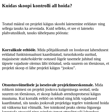
Kuidas skoopi kontrolli all hoida?
Teatud määral on projekti käigus skoobi laienemine eeldatav ning
sellega tasuks ka arvestada. Kuid selleks, et see ei laieneks
plahvatuslikult, tasuks tähelepanu pöörata:
Korralikule eeltööle.
Mida põhjalikumalt on loodavast lahendusest
eeldatud funktsionaalsust kaardistatud, turuolukorda uuritud,
majasiseste
stakeholder
ite ootused õigele tasemele juhitud ning
täpsete vajaduste olemus läbi töötatud, seda suurem on tõenäosus, et
projekti skoop ei lähe projekti käigus “jooksu”.
Otsustusvõimelisele ja iseseisvale projektimeeskonnale.
Mida
rohkem inimesi on projekti jooksva kulgemisega seotud, seda
suurem on tõenäosus, et skoop hakkab arendusprotsessi käigus
muutuma. Kui korralik eeltöö on tehtud ning kõik vajadused
kaardistatud, siis tasuks jooksvalt projektiga tegelev toimkond hoida
nii väiksena kui võimalik. See toimkond peaks olema õigusega
langetada otsuseid ning esindata tervet ettevõtet või lahendust