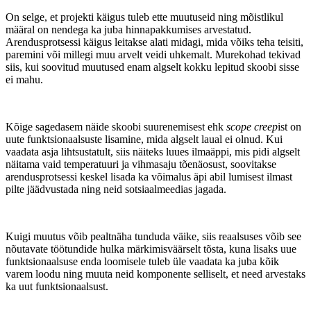
On selge, et projekti käigus tuleb ette muutuseid ning mõistlikul
määral on nendega ka juba hinnapakkumises arvestatud.
Arendusprotsessi käigus leitakse alati midagi, mida võiks teha teisiti,
paremini või millegi muu arvelt veidi uhkemalt. Murekohad tekivad
siis, kui soovitud muutused enam algselt kokku lepitud skoobi sisse
ei mahu.
Kõige sagedasem näide skoobi suurenemisest ehk
scope creep
ist on
uute funktsionaalsuste lisamine, mida algselt laual ei olnud. Kui
vaadata asja lihtsustatult, siis näiteks luues ilmaäppi, mis pidi algselt
näitama vaid temperatuuri ja vihmasaju tõenäosust, soovitakse
arendusprotsessi keskel lisada ka võimalus äpi abil lumisest ilmast
pilte jäädvustada ning neid sotsiaalmeedias jagada.
Kuigi muutus võib pealtnäha tunduda väike, siis reaalsuses võib see
nõutavate töötundide hulka märkimisväärselt tõsta, kuna lisaks uue
funktsionaalsuse enda loomisele tuleb üle vaadata ka juba kõik
varem loodu ning muuta neid komponente selliselt, et need arvestaks
ka uut funktsionaalsust.