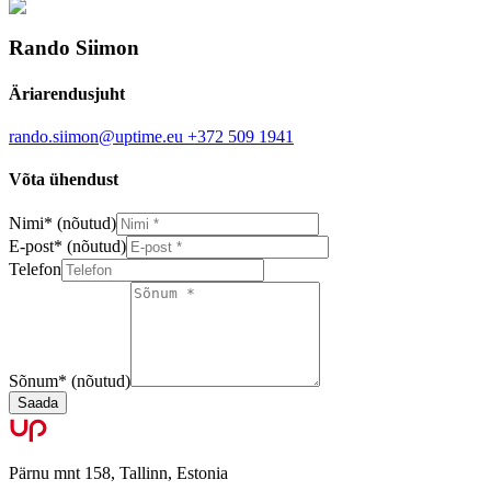
Rando Siimon
Äriarendusjuht
rando.siimon@uptime.eu
+372 509 1941
Võta ühendust
Nimi
*
(nõutud)
E-post
*
(nõutud)
Telefon
Sõnum
*
(nõutud)
Saada
Pärnu mnt 158, Tallinn, Estonia