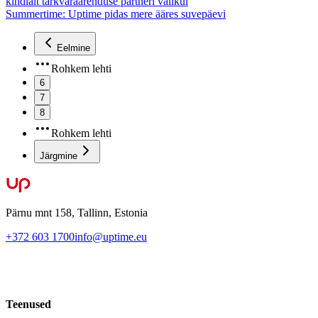
kindlalt tarkvaraarenduse partneri valikul
Summertime: Uptime pidas mere ääres suvepäevi
Eelmine
Rohkem lehti
6
7
8
Rohkem lehti
Järgmine
Pärnu mnt 158, Tallinn, Estonia
+372 603 1700
info@uptime.eu
Teenused