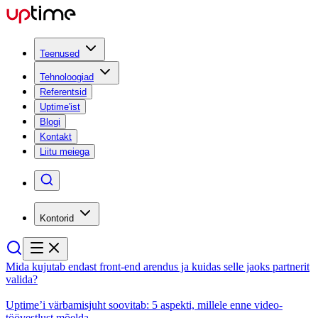
Teenused
Tehnoloogiad
Referentsid
Uptime'ist
Blogi
Kontakt
Liitu meiega
Kontorid
Mida kujutab endast front-end arendus ja kuidas selle jaoks partnerit
valida?
Uptime’i värbamisjuht soovitab: 5 aspekti, millele enne video-
töövestlust mõelda