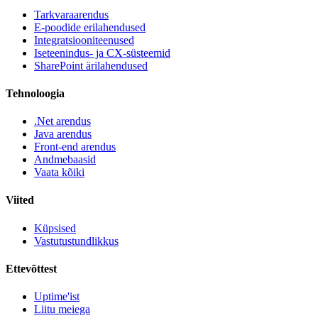
Tarkvaraarendus
E-poodide erilahendused
Integratsiooniteenused
Iseteenindus- ja CX-süsteemid
SharePoint ärilahendused
Tehnoloogia
.Net arendus
Java arendus
Front-end arendus
Andmebaasid
Vaata kõiki
Viited
Küpsised
Vastutustundlikkus
Ettevõttest
Uptime'ist
Liitu meiega