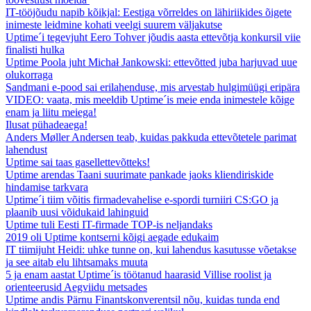
IT-tööjõudu napib kõikjal: Eestiga võrreldes on lähiriikides õigete
inimeste leidmine kohati veelgi suurem väljakutse
Uptime´i tegevjuht Eero Tohver jõudis aasta ettevõtja konkursil viie
finalisti hulka
Uptime Poola juht Michał Jankowski: ettevõtted juba harjuvad uue
olukorraga
Sandmani e-pood sai erilahenduse, mis arvestab hulgimüügi eripära
VIDEO: vaata, mis meeldib Uptime´is meie enda inimestele kõige
enam ja liitu meiega!
Ilusat pühadeaega!
Anders Møller Andersen teab, kuidas pakkuda ettevõtetele parimat
lahendust
Uptime sai taas gasellettevõtteks!
Uptime arendas Taani suurimate pankade jaoks kliendiriskide
hindamise tarkvara
Uptime´i tiim võitis firmadevahelise e-spordi turniiri CS:GO ja
plaanib uusi võidukaid lahinguid
Uptime tuli Eesti IT-firmade TOP-is neljandaks
2019 oli Uptime kontserni kõigi aegade edukaim
IT tiimijuht Heidi: uhke tunne on, kui lahendus kasutusse võetakse
ja see aitab elu lihtsamaks muuta
5 ja enam aastat Uptime´is töötanud haarasid Villise roolist ja
orienteerusid Aegviidu metsades
Uptime andis Pärnu Finantskonverentsil nõu, kuidas tunda end