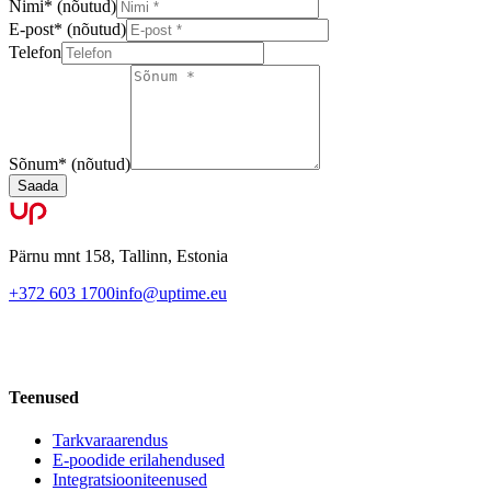
Nimi
*
(nõutud)
E-post
*
(nõutud)
Telefon
Sõnum
*
(nõutud)
Saada
Pärnu mnt 158, Tallinn, Estonia
+372 603 1700
info@uptime.eu
Teenused
Tarkvaraarendus
E-poodide erilahendused
Integratsiooniteenused