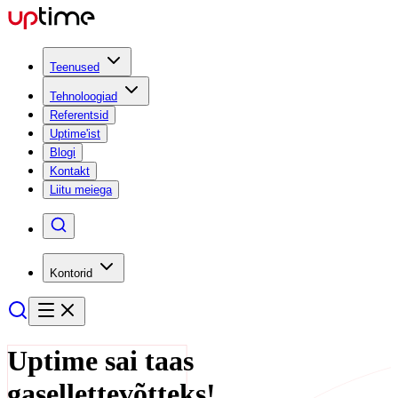
Teenused
Tehnoloogiad
Referentsid
Uptime'ist
Blogi
Kontakt
Liitu meiega
Kontorid
Uptime sai taas
gasellettevõtteks!