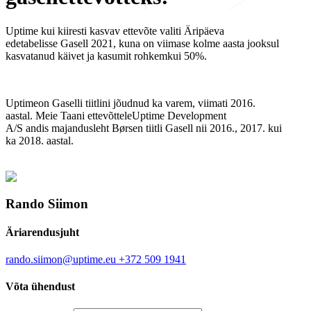
Uptime kui kiiresti kasvav ettevõte valiti Äripäeva
edetabelisse Gasell 2021, kuna on viimase kolme aasta jooksul
kasvatanud käivet ja kasumit rohkemkui 50%.
Uptimeon Gaselli tiitlini jõudnud ka varem, viimati 2016.
aastal. Meie Taani ettevõtteleUptime Development
A/S andis majandusleht Børsen tiitli Gasell nii 2016., 2017. kui
ka 2018. aastal.
Rando Siimon
Äriarendusjuht
rando.siimon@uptime.eu
+372 509 1941
Võta ühendust