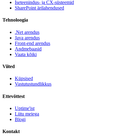
Iseteenindus- ja CX-süsteemid
SharePoint ärilahendused
Tehnoloogia
.Net arendus
Java arendus
Front-end arendus
Andmebaasid
Vaata kõiki
Viited
Küpsised
Vastutustundlikkus
Ettevõttest
Uptime'ist
Liitu meiega
Blogi
Kontakt