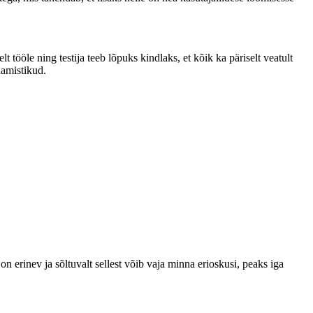
 tööle ning testija teeb lõpuks kindlaks, et kõik ka päriselt veatult
aamistikud.
 on erinev ja sõltuvalt sellest võib vaja minna erioskusi, peaks iga