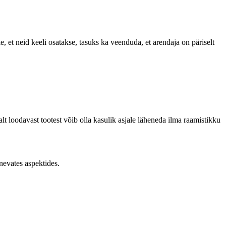
le, et neid keeli osatakse, tasuks ka veenduda, et arendaja on päriselt
lt loodavast tootest võib olla kasulik asjale läheneda ilma raamistikku
inevates aspektides.