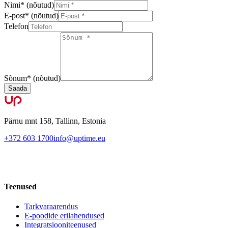
Nimi
*
(nõutud)
E-post
*
(nõutud)
Telefon
Sõnum
*
(nõutud)
Saada
Pärnu mnt 158, Tallinn, Estonia
+372 603 1700
info@uptime.eu
Teenused
Tarkvaraarendus
E-poodide erilahendused
Integratsiooniteenused