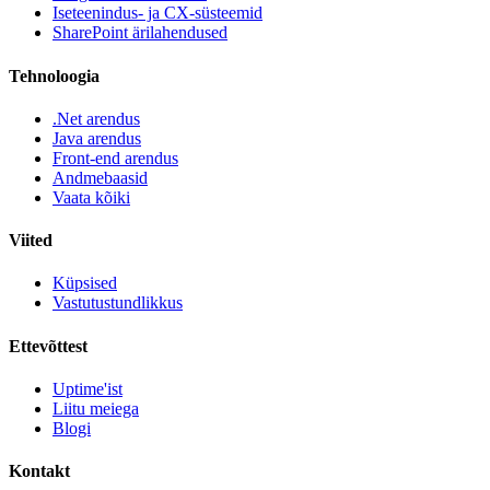
Iseteenindus- ja CX-süsteemid
SharePoint ärilahendused
Tehnoloogia
.Net arendus
Java arendus
Front-end arendus
Andmebaasid
Vaata kõiki
Viited
Küpsised
Vastutustundlikkus
Ettevõttest
Uptime'ist
Liitu meiega
Blogi
Kontakt