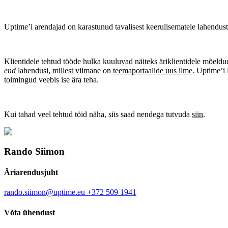
Uptime’i arendajad on karastunud tavalisest keerulisematele lahendu
Klientidele tehtud tööde hulka kuuluvad näiteks äriklientidele mõeld
end
lahendusi, millest viimane on
teemaportaalide uus ilme
. Uptime’i
toimingud veebis ise ära teha.
Kui tahad veel tehtud töid näha, siis saad nendega tutvuda
siin
.
Rando Siimon
Äriarendusjuht
rando.siimon@uptime.eu
+372 509 1941
Võta ühendust