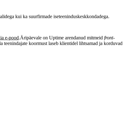
rtaalidega kui ka suurfirmade iseteeninduskeskkondadega.
ia e-pood
.Äripäevale on Uptime arendanud mitmeid
front-
 teenindajate koormust laseb klientidel lihtsamad ja korduvad