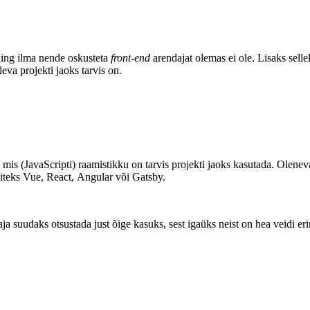
ning ilma nende oskusteta
front-end
arendajat olemas ei ole. Lisaks selle
va projekti jaoks tarvis on.
mis (JavaScripti) raamistikku on tarvis projekti jaoks kasutada. Oleneva
näiteks Vue, React, Angular või Gatsby.
ndaja suudaks otsustada just õige kasuks, sest igaüks neist on hea veidi er