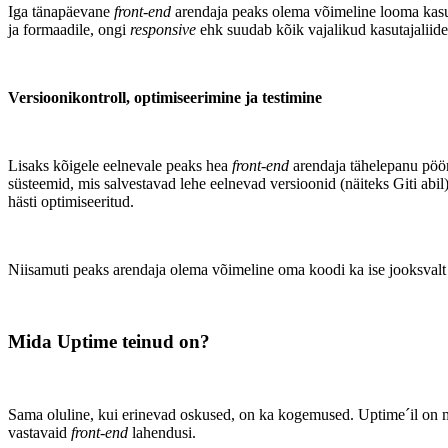
Iga tänapäevane
front-end
arendaja peaks olema võimeline looma kasuta
ja formaadile, ongi
responsive
ehk suudab kõik vajalikud kasutajaliides
Versioonikontroll, optimiseerimine ja testimine
Lisaks kõigele eelnevale peaks hea
front-end
arendaja tähelepanu pöör
süsteemid, mis salvestavad lehe eelnevad versioonid (näiteks Giti abil
hästi optimiseeritud.
Niisamuti peaks arendaja olema võimeline oma koodi ka ise jooksvalt te
Mida Uptime teinud on?
Sama oluline, kui erinevad oskused, on ka kogemused. Uptime´il on mi
vastavaid
front-end
lahendusi.