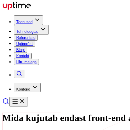
Teenused
Tehnoloogiad
Referentsid
Uptime'ist
Blogi
Kontakt
Liitu meiega
Kontorid
Mida kujutab endast front-end a