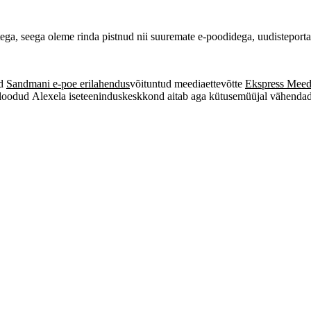
stega, seega oleme rinda pistnud nii suuremate e-poodidega, uudistepo
ud
Sandmani e-poe erilahendus
võituntud meediaettevõtte
Ekspress Meed
 loodud Alexela iseteeninduskeskkond aitab aga kütusemüüjal vähendada