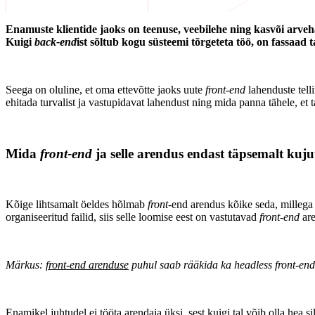
Enamuste klientide jaoks on teenuse, veebilehe ning kasvõi arv
Kuigi
back-end
ist sõltub kogu süsteemi tõrgeteta töö, on fassaad 
Seega on oluline, et oma ettevõtte jaoks uute
front-end
lahenduste tell
ehitada turvalist ja vastupidavat lahendust ning mida panna tähele, e
Mida
front-end
ja selle arendus endast täpsemalt kuj
Kõige lihtsamalt öeldes hõlmab
front-
end arendus kõike seda, millega 
organiseeritud failid, siis selle loomise eest on vastutavad
front-end
ar
Märkus:
front-end arenduse
puhul saab rääkida ka headless front-endis
Enamikel juhtudel ei tööta arendaja üksi, sest kuigi tal võib olla hea s