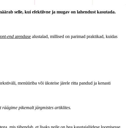
äärab selle, kui efektiivne ja mugav on lahendust kasutada.
ront-end
arenduse
alustalad, millised on parimad praktikad, kuidas
stiväli, menüüriba või üksteise järele ritta pandud ja kenasti
t räägime pikemalt järgmistes artiklites.
stega, mis tähendab, et lisaks neile on hea kasutajaliidese loomisesse