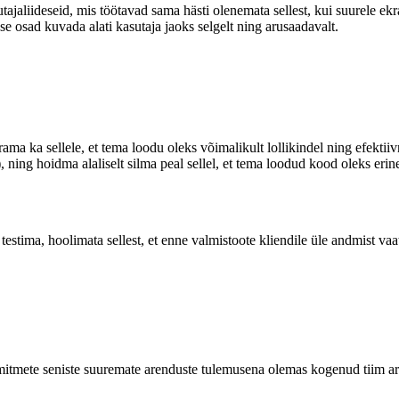
jaliideseid, mis töötavad sama hästi olenemata sellest, kui suurele ekr
e osad kuvada alati kasutaja jaoks selgelt ning arusaadavalt.
ama ka sellele, et tema loodu oleks võimalikult lollikindel ning efekti
), ning hoidma alaliselt silma peal sellel, et tema loodud kood oleks eri
stima, hoolimata sellest, et enne valmistoote kliendile üle andmist vaat
tmete seniste suuremate arenduste tulemusena olemas kogenud tiim aren