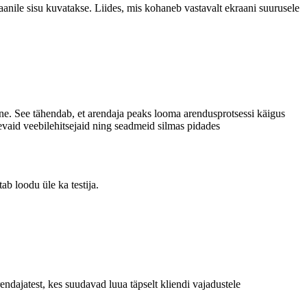
aanile sisu kuvatakse. Liides, mis kohaneb vastavalt ekraani suurusele
ivne. See tähendab, et arendaja peaks looma arendusprotsessi käigus
nevaid veebilehitsejaid ning seadmeid silmas pidades
ab loodu üle ka testija.
dajatest, kes suudavad luua täpselt kliendi vajadustele