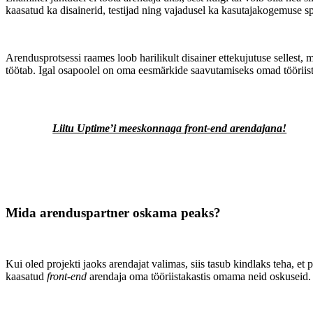
kaasatud ka disainerid, testijad ning vajadusel ka kasutajakogemuse spe
Arendusprotsessi raames loob harilikult disainer ettekujutuse sellest, m
töötab. Igal osapoolel on oma eesmärkide saavutamiseks omad tööriist
Liitu Uptime’i meeskonnaga front-end arendajana!
Mida arenduspartner oskama peaks?
Kui oled projekti jaoks arendajat valimas, siis tasub kindlaks teha, et 
kaasatud
front-end
arendaja oma tööriistakastis omama neid oskuseid.