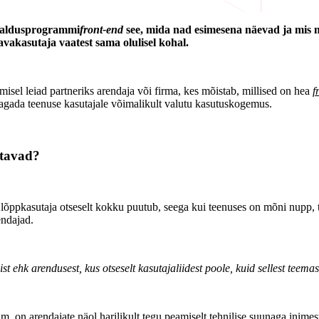
ehaldusprogrammi
front-end
see, mida nad esimesena näevad ja mis m
tavakasutaja vaatest sama olulisel kohal.
imisel leiad partneriks arendaja või firma, kes mõistab, millised on hea
f
t tagada teenuse kasutajale võimalikult valutu kasutuskogemus.
utavad?
lõppkasutaja otseselt kokku puutub, seega kui teenuses on mõni nupp, tek
endajad.
t ehk arendusest, kus otseselt kasutajaliidest poole, kuid sellest teemas
ilm, on arendajate näol harilikult tegu peamiselt tehnilise suunaga inime