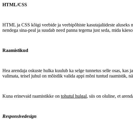
HTML/CSS
HTML ja CSS kõigi veebide ja veebipõhiste kasutajaliideste aluseks 
nendega sina-peal ja suudab need panna tegema just seda, mida käesole
Raamistikud
Hea arendaja oskuste hulka kuulub ka selge tunnetus selle osas, kas ja 
valimata, teisel juhul on mõistlik valida appi mõni tuntud raamistik, 
Kuna erinevaid raamistikke on
tohutul hulgal
, siis on oluline, et are
Responsivedesign