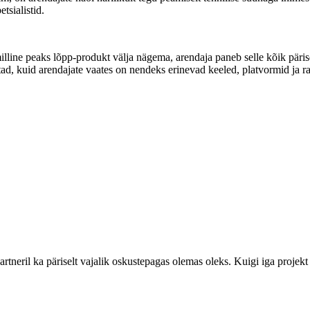
tsialistid.
illine peaks lõpp-produkt välja nägema, arendaja paneb selle kõik päriselt
ad, kuid arendajate vaates on nendeks erinevad keeled, platvormid ja r
partneril ka päriselt vajalik oskustepagas olemas oleks. Kuigi iga projekt