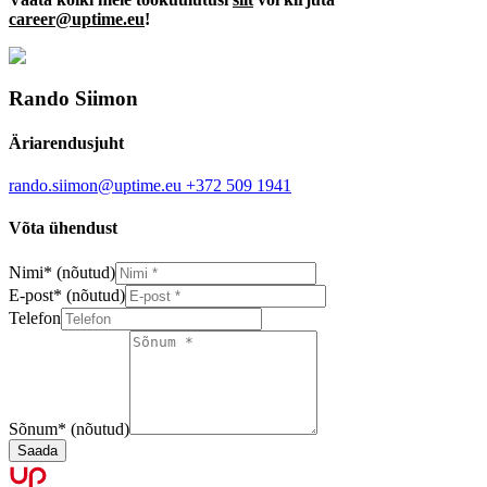
career@uptime.eu
!
Rando Siimon
Äriarendusjuht
rando.siimon@uptime.eu
+372 509 1941
Võta ühendust
Nimi
*
(nõutud)
E-post
*
(nõutud)
Telefon
Sõnum
*
(nõutud)
Saada