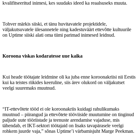
kvalifitseeritud inimesi, kes suudaks ideed ka reaalsuseks muuta.
Tohver märkis siiski, et tänu huvitavatele projektidele,
väljakutsuvatele ülesannetele ning kadestuväärt ettevõtte kultuurile
on Uptime siiski alati oma tiimi parimad inimesed leidnud.
Koroona viskas kodaratesse uue kaika
Kui heade töötajate leidmine oli ka juba enne koroonakriisi nii Eestis
kui ka teistes riikides keeruline, siis ärev olukord on väljakutset
veelgi suuremaks muutnud.
“IT-ettevõtete tööd ei ole koroonakriis kuidagi rahulikumaks
muutnud – piirangud ja ettevõtete tööviiside muutumine on tinginud
paljude uute tööriistade ja teenuste arendamise vajaduse, mis
tähendab, et IKT-sektori töötajaid on lisaks tavapärasele veelgi
rohkem juurde vaja,” sõnas Uptime’i värbamisjuht Marge Peekman.