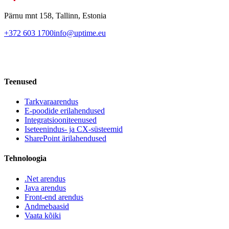
Pärnu mnt 158, Tallinn, Estonia
+372 603 1700
info@uptime.eu
Teenused
Tarkvaraarendus
E-poodide erilahendused
Integratsiooniteenused
Iseteenindus- ja CX-süsteemid
SharePoint ärilahendused
Tehnoloogia
.Net arendus
Java arendus
Front-end arendus
Andmebaasid
Vaata kõiki