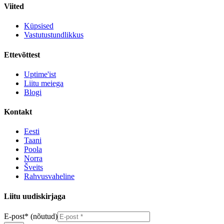
Viited
Küpsised
Vastutustundlikkus
Ettevõttest
Uptime'ist
Liitu meiega
Blogi
Kontakt
Eesti
Taani
Poola
Norra
Šveits
Rahvusvaheline
Liitu uudiskirjaga
E-post
*
(nõutud)