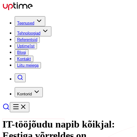
Teenused
Tehnoloogiad
Referentsid
Uptime'ist
Blogi
Kontakt
Liitu meiega
Kontorid
IT-tööjõudu napib kõikjal:
Eestiga võrreldes on