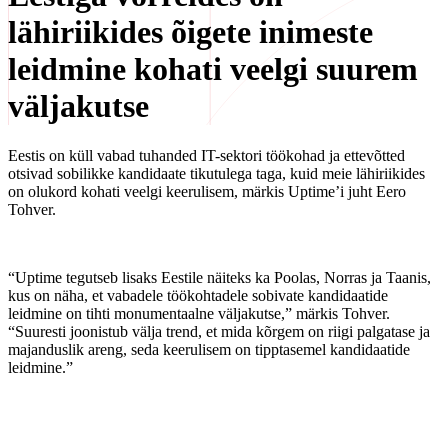
lähiriikides õigete inimeste
leidmine kohati veelgi suurem
väljakutse
Eestis on küll vabad tuhanded IT-sektori töökohad ja ettevõtted
otsivad sobilikke kandidaate tikutulega taga, kuid meie lähiriikides
on olukord kohati veelgi keerulisem, märkis Uptime’i juht Eero
Tohver.
“Uptime tegutseb lisaks Eestile näiteks ka Poolas, Norras ja Taanis,
kus on näha, et vabadele töökohtadele sobivate kandidaatide
leidmine on tihti monumentaalne väljakutse,” märkis Tohver.
“Suuresti joonistub välja trend, et mida kõrgem on riigi palgatase ja
majanduslik areng, seda keerulisem on tipptasemel kandidaatide
leidmine.”