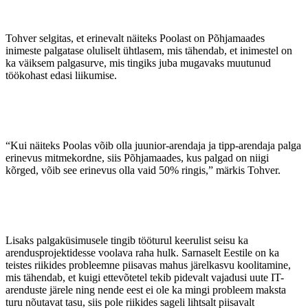
Tohver selgitas, et erinevalt näiteks Poolast on Põhjamaades
inimeste palgatase oluliselt ühtlasem, mis tähendab, et inimestel on
ka väiksem palgasurve, mis tingiks juba mugavaks muutunud
töökohast edasi liikumise.
“Kui näiteks Poolas võib olla juunior-arendaja ja tipp-arendaja palga
erinevus mitmekordne, siis Põhjamaades, kus palgad on niigi
kõrged, võib see erinevus olla vaid 50% ringis,” märkis Tohver.
Lisaks palgaküsimusele tingib tööturul keerulist seisu ka
arendusprojektidesse voolava raha hulk. Sarnaselt Eestile on ka
teistes riikides probleemne piisavas mahus järelkasvu koolitamine,
mis tähendab, et kuigi ettevõtetel tekib pidevalt vajadusi uute IT-
arenduste järele ning nende eest ei ole ka mingi probleem maksta
turu nõutavat tasu, siis pole riikides sageli lihtsalt piisavalt