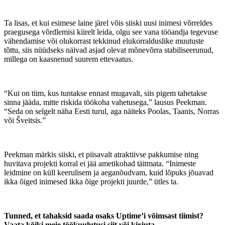
Ta lisas, et kui esimese laine järel võis siiski uusi inimesi võrreldes
praegusega võrdlemisi kiirelt leida, olgu see vana tööandja tegevuse
vähendamise või olukorrast tekkinud elukorralduslike muutuste
tõttu, siis nüüdseks näivad asjad olevat mõnevõrra stabiliseerunud,
millega on kaasnenud suurem ettevaatus.
“Kui on tiim, kus tuntakse ennast mugavalt, siis pigem tahetakse
sinna jääda, mitte riskida töökoha vahetusega,” lausus Peekman.
“Seda on selgelt näha Eesti turul, aga näiteks Poolas, Taanis, Norras
või Šveitsis.”
Peekman märkis siiski, et piisavalt atraktiivse pakkumise ning
huvitava projekti korral ei jää ametikohad täitmata. “Inimeste
leidmine on küll keerulisem ja aeganõudvam, kuid lõpuks jõuavad
ikka õiged inimesed ikka õige projekti juurde,” ütles ta.
Tunned, et tahaksid saada osaks Uptime’i võimsast tiimist?
Vaata kõiki meie töökuulutusi
siit
või kirjuta