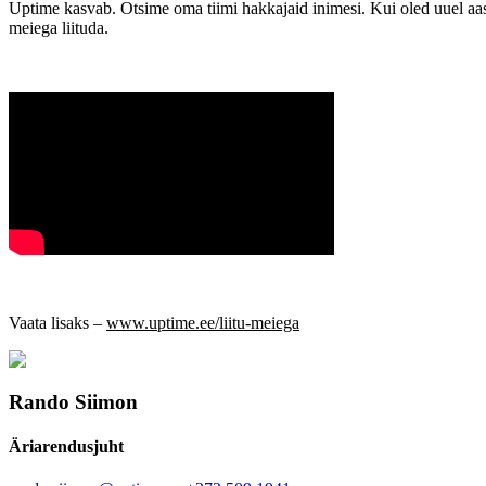
Uptime kasvab. Otsime oma tiimi hakkajaid inimesi. Kui oled uuel aast
meiega liituda.
Vaata lisaks –
www.uptime.ee/liitu-meiega
Rando Siimon
Äriarendusjuht