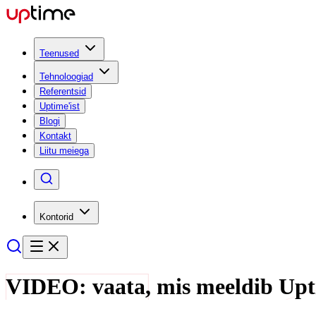
Teenused
Tehnoloogiad
Referentsid
Uptime'ist
Blogi
Kontakt
Liitu meiega
Kontorid
VIDEO: vaata, mis meeldib Uptim