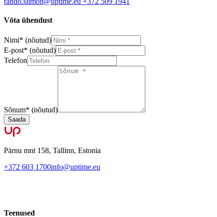
rando.siimon@uptime.eu
+372 509 1941
Võta ühendust
Nimi
*
(nõutud)
E-post
*
(nõutud)
Telefon
Sõnum
*
(nõutud)
Saada
Pärnu mnt 158, Tallinn, Estonia
+372 603 1700
info@uptime.eu
Teenused