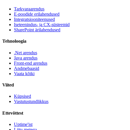
Tarkvaraarendus
E-poodide erilahendused
Integratsiooniteenused
Iseteenindus- ja CX-süsteemid
SharePoint ärilahendused
Tehnoloogia
.Net arendus
Java arendus
Front-end arendus
Andmebaasid
Vaata kõiki
Viited
Küpsised
Vastutustundlikkus
Ettevõttest
Uptime'ist
Liitu meiega