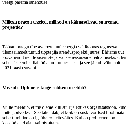
veelgi parema lahenduse.
Millega praegu tegeled, millised on käimasolevad suuremad
projektid?
Töötan praegu ühe avamere tuuleenergia valdkonnas tegutseva
ülemaailmselt tuntud tipptegija arendusprojekti juures. Ehitame uut
töövahendit nende sisemiste ja väliste ressursside haldamiseks. Olen
selle süsteemi kallal töötanud umbes aasta ja see jätkub vähemalt
2021. aasta suveni.
Mis sulle Uptime´is kõige rohkem meeldib?
Mulle meeldib, et me oleme küll suur ja edukas organisatsioon, kuid
mitte „pilvedes“. See tähendab, et kõik on siiski võrdsed hoolimata
sellest, milline on igaühe roll ettevõttes. Kui on probleeme, on
kaastöötajad alati valmis aitama.