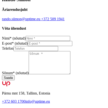
Äriarendusjuht
rando.siimon@uptime.eu
+372 509 1941
Võta ühendust
Nimi
*
(nõutud)
E-post
*
(nõutud)
Telefon
Sõnum
*
(nõutud)
Saada
Pärnu mnt 158, Tallinn, Estonia
+372 603 1700
info@uptime.eu