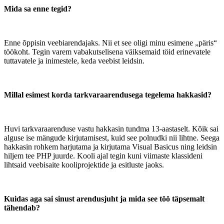
Mida sa enne tegid?
Enne õppisin veebiarendajaks. Nii et see oligi minu esimene „päris“
töökoht. Tegin varem vabakutselisena väiksemaid töid erinevatele
tuttavatele ja inimestele, keda veebist leidsin.
Millal esimest korda tarkvaraarendusega tegelema hakkasid?
Huvi tarkvaraarenduse vastu hakkasin tundma 13-aastaselt. Kõik sai
alguse ise mängude kirjutamisest, kuid see polnudki nii lihtne. Seega
hakkasin rohkem harjutama ja kirjutama Visual Basicus ning leidsin
hiljem tee PHP juurde. Kooli ajal tegin kuni viimaste klassideni
lihtsaid veebisaite kooliprojektide ja esitluste jaoks.
Kuidas aga sai sinust arendusjuht ja mida see töö täpsemalt
tähendab?