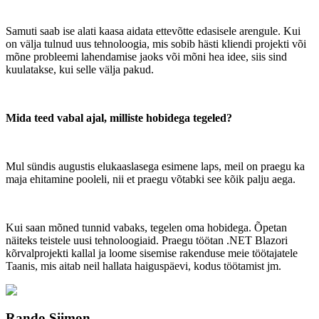
Samuti saab ise alati kaasa aidata ettevõtte edasisele arengule. Kui
on välja tulnud uus tehnoloogia, mis sobib hästi kliendi projekti või
mõne probleemi lahendamise jaoks või mõni hea idee, siis sind
kuulatakse, kui selle välja pakud.
Mida teed vabal ajal, milliste hobidega tegeled?
Mul sündis augustis elukaaslasega esimene laps, meil on praegu ka
maja ehitamine pooleli, nii et praegu võtabki see kõik palju aega.
Kui saan mõned tunnid vabaks, tegelen oma hobidega. Õpetan
näiteks teistele uusi tehnoloogiaid. Praegu töötan .NET Blazori
kõrvalprojekti kallal ja loome sisemise rakenduse meie töötajatele
Taanis, mis aitab neil hallata haiguspäevi, kodus töötamist jm.
Rando Siimon