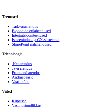
Teenused
Tarkvaraarendus
E-poodide erilahendused
Integratsiooniteenused
Iseteenindus- ja CX-süsteemid
SharePoint ärilahendused
Tehnoloogia
.Net arendus
Java arendus
Front-end arendus
Andmebaasid
Vaata kõiki
Viited
Küpsised
Vastutustundlikkus