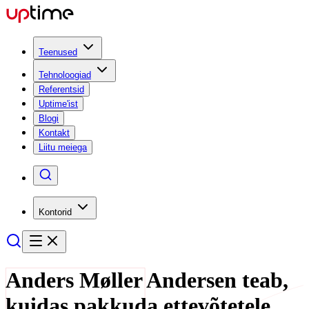
Teenused
Tehnoloogiad
Referentsid
Uptime'ist
Blogi
Kontakt
Liitu meiega
Kontorid
Anders Møller Andersen teab,
kuidas pakkuda ettevõtetele