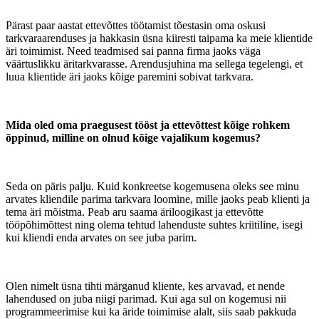
Pärast paar aastat ettevõttes töötamist tõestasin oma oskusi
tarkvaraarenduses ja hakkasin üsna kiiresti taipama ka meie klientide
äri toimimist. Need teadmised sai panna firma jaoks väga
väärtuslikku äritarkvarasse. Arendusjuhina ma sellega tegelengi, et
luua klientide äri jaoks kõige paremini sobivat tarkvara.
Mida oled oma praegusest tööst ja ettevõttest kõige rohkem
õppinud, milline on olnud kõige vajalikum kogemus?
Seda on päris palju. Kuid konkreetse kogemusena oleks see minu
arvates kliendile parima tarkvara loomine, mille jaoks peab klienti ja
tema äri mõistma. Peab aru saama äriloogikast ja ettevõtte
tööpõhimõttest ning olema tehtud lahenduste suhtes kriitiline, isegi
kui kliendi enda arvates on see juba parim.
Olen nimelt üsna tihti märganud kliente, kes arvavad, et nende
lahendused on juba niigi parimad. Kui aga sul on kogemusi nii
programmeerimise kui ka äride toimimise alalt, siis saab pakkuda