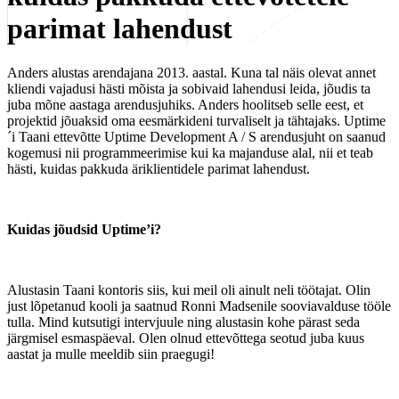
parimat lahendust
Anders alustas arendajana 2013. aastal. Kuna tal näis olevat annet
kliendi vajadusi hästi mõista ja sobivaid lahendusi leida, jõudis ta
juba mõne aastaga arendusjuhiks. Anders hoolitseb selle eest, et
projektid jõuaksid oma eesmärkideni turvaliselt ja tähtajaks. Uptime
´i Taani ettevõtte Uptime Development A / S arendusjuht on saanud
kogemusi nii programmeerimise kui ka majanduse alal, nii et teab
hästi, kuidas pakkuda äriklientidele parimat lahendust.
Kuidas jõudsid Uptime’i?
Alustasin Taani kontoris siis, kui meil oli ainult neli töötajat. Olin
just lõpetanud kooli ja saatnud Ronni Madsenile sooviavalduse tööle
tulla. Mind kutsutigi intervjuule ning alustasin kohe pärast seda
järgmisel esmaspäeval. Olen olnud ettevõttega seotud juba kuus
aastat ja mulle meeldib siin praegugi!