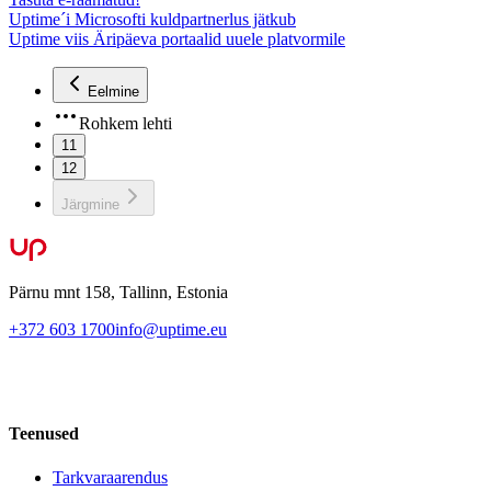
Uptime´i Microsofti kuldpartnerlus jätkub
Uptime viis Äripäeva portaalid uuele platvormile
Eelmine
Rohkem lehti
11
12
Järgmine
Pärnu mnt 158, Tallinn, Estonia
+372 603 1700
info@uptime.eu
Teenused
Tarkvaraarendus