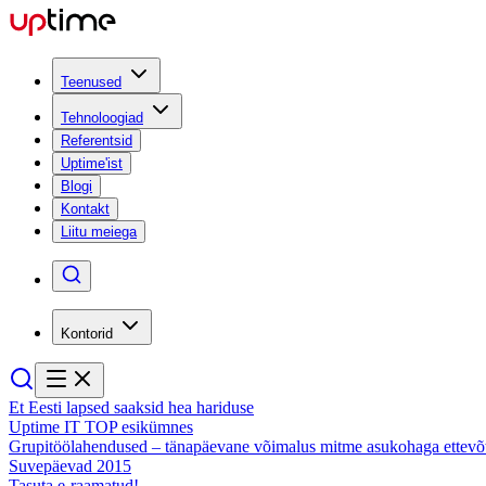
Teenused
Tehnoloogiad
Referentsid
Uptime'ist
Blogi
Kontakt
Liitu meiega
Kontorid
Et Eesti lapsed saaksid hea hariduse
Uptime IT TOP esikümnes
Grupitöölahendused – tänapäevane võimalus mitme asukohaga ettevõt
Suvepäevad 2015
Tasuta e-raamatud!