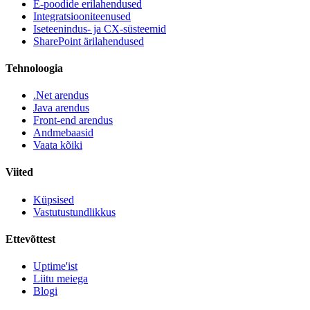
E-poodide erilahendused
Integratsiooniteenused
Iseteenindus- ja CX-süsteemid
SharePoint ärilahendused
Tehnoloogia
.Net arendus
Java arendus
Front-end arendus
Andmebaasid
Vaata kõiki
Viited
Küpsised
Vastutustundlikkus
Ettevõttest
Uptime'ist
Liitu meiega
Blogi