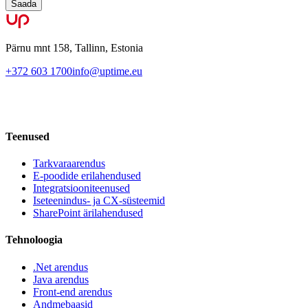
Saada
Pärnu mnt 158, Tallinn, Estonia
+372 603 1700
info@uptime.eu
Teenused
Tarkvaraarendus
E-poodide erilahendused
Integratsiooniteenused
Iseteenindus- ja CX-süsteemid
SharePoint ärilahendused
Tehnoloogia
.Net arendus
Java arendus
Front-end arendus
Andmebaasid