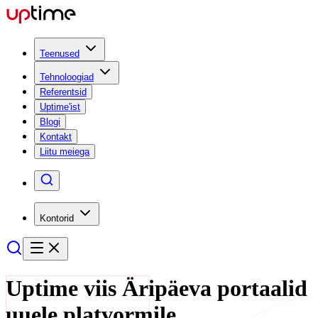
Teenused
Tehnoloogiad
Referentsid
Uptime'ist
Blogi
Kontakt
Liitu meiega
Kontorid
Uptime viis Äripäeva portaalid
uuele platvormile