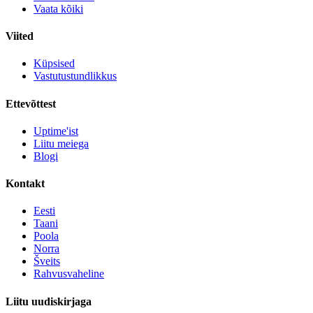
Vaata kõiki
Viited
Küpsised
Vastutustundlikkus
Ettevõttest
Uptime'ist
Liitu meiega
Blogi
Kontakt
Eesti
Taani
Poola
Norra
Šveits
Rahvusvaheline
Liitu uudiskirjaga