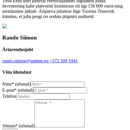
1994 Eesti ühel juhtival veebiväljaandel lugejateni jõuda.
Investeering kahe platvormi loomisesse oli ligi 150 000 eurot ning
arendamine jätkub- Äripäeva juhatuse liige Toomas Truuverk
kinnitas, et juba peagi on oodata järgmisi uudiseid.
Rando Siimon
Äriarendusjuht
rando.siimon@uptime.eu
+372 509 1941
Võta ühendust
Nimi
*
(nõutud)
E-post
*
(nõutud)
Telefon
Sõnum
*
(nõutud)