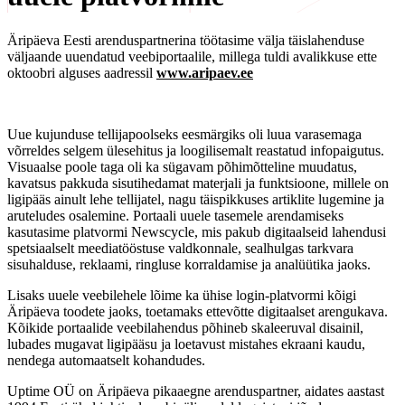
Äripäeva Eesti arenduspartnerina töötasime välja täislahenduse
väljaande uuendatud veebiportaalile, millega tuldi avalikkuse ette
oktoobri alguses aadressil
www.aripaev.ee
Uue kujunduse tellijapoolseks eesmärgiks oli luua varasemaga
võrreldes selgem ülesehitus ja loogilisemalt reastatud infopaigutus.
Visuaalse poole taga oli ka sügavam põhimõtteline muudatus,
kavatsus pakkuda sisutihedamat materjali ja funktsioone, millele on
ligipääs ainult lehe tellijatel, nagu täispikkuses artiklite lugemine ja
aruteludes osalemine. Portaali uuele tasemele arendamiseks
kasutasime platvormi Newscycle, mis pakub digitaalseid lahendusi
spetsiaalselt meediatööstuse valdkonnale, sealhulgas tarkvara
sisuhalduse, reklaami, ringluse korraldamise ja analüütika jaoks.
Lisaks uuele veebilehele lõime ka ühise login-platvormi kõigi
Äripäeva toodete jaoks, toetamaks ettevõtte digitaalset arengukava.
Kõikide portaalide veebilahendus põhineb skaleeruval disainil,
lubades mugavat ligipääsu ja loetavust mistahes ekraani kaudu,
nendega automaatselt kohandudes.
Uptime OÜ on Äripäeva pikaaegne arenduspartner, aidates aastast