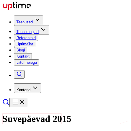
Teenused
Tehnoloogiad
Referentsid
Uptime'ist
Blogi
Kontakt
Liitu meiega
Kontorid
Suvepäevad 2015