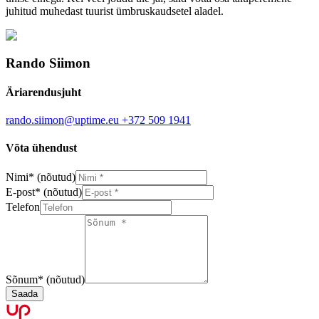
juhitud muhedast tuurist ümbruskaudsetel aladel.
Rando Siimon
Äriarendusjuht
rando.siimon@uptime.eu
+372 509 1941
Võta ühendust
Nimi
*
(nõutud)
E-post
*
(nõutud)
Telefon
Sõnum
*
(nõutud)
Saada