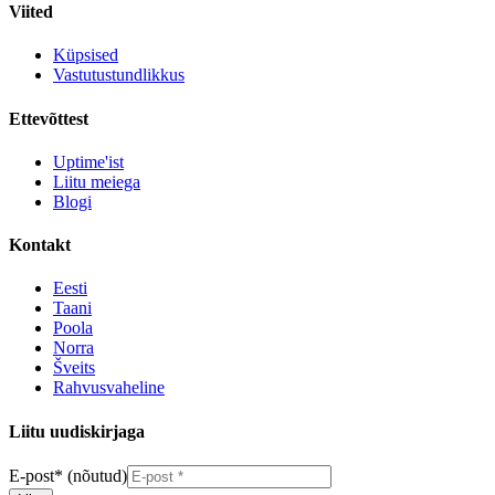
Viited
Küpsised
Vastutustundlikkus
Ettevõttest
Uptime'ist
Liitu meiega
Blogi
Kontakt
Eesti
Taani
Poola
Norra
Šveits
Rahvusvaheline
Liitu uudiskirjaga
E-post
*
(nõutud)