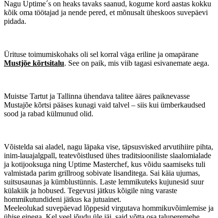
Nagu Uptime´s on heaks tavaks saanud, kogume kord aastas kokku
kõik oma töötajad ja nende pered, et mõnusalt üheskoos suvepäevi
pidada.
Ürituse toimumiskohaks oli sel korral väga eriline ja omapärane
Mustjõe kõrtsitalu
. See on paik, mis viib tagasi esivanemate aega.
Muistse Tartut ja Tallinna ühendava talitee ääres paiknevasse
Mustajõe kõrtsi pääses kunagi vaid talvel – siis kui ümberkaudsed
sood ja rabad külmunud olid.
Võistelda sai aladel, nagu läpaka vise, täpsusvisked arvutihiire pihta,
inim-lauajalgpall, teatevõistlused ühes traditsiooniliste slaalomialade
ja kotijooksuga ning Uptime Masterchef, kus võidu saamiseks tuli
valmistada parim grillroog sobivate lisanditega. Sai käia ujumas,
suitsusaunas ja kümblustünnis. Laste lemmikuteks kujunesid suur
külakiik ja hobused. Tegevusi jätkus kõigile ning varaste
hommikutundideni jätkus ka jutuainet.
Meeleolukad suvepäevad lõppesid virgutava hommikuvõimlemise ja
ühise einega. Kel veel jõudu üle jäi, said võtta osa taluperemehe