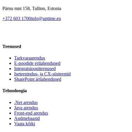
Pärnu mnt 158, Tallinn, Estonia
+372 603 1700
info@uptime.eu
Teenused
Tarkvaraarendus
E-poodide erilahendused
Integratsiooniteenused
Iseteenindus- ja CX-süsteemid
SharePoint ärilahendused
Tehnoloogia
.Net arendus
Java arendus
Front-end arendus
Andmebaasid
Vaata kõiki