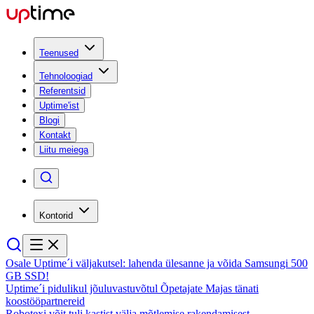
Teenused
Tehnoloogiad
Referentsid
Uptime'ist
Blogi
Kontakt
Liitu meiega
Kontorid
Osale Uptime´i väljakutsel: lahenda ülesanne ja võida Samsungi 500
GB SSD!
Uptime´i pidulikul jõuluvastuvõtul Õpetajate Majas tänati
koostööpartnereid
Robotexi võit tuli kastist välja mõtlemise rakendamisest