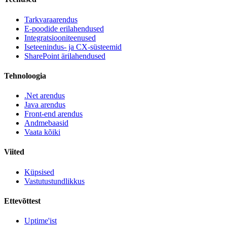
Tarkvaraarendus
E-poodide erilahendused
Integratsiooniteenused
Iseteenindus- ja CX-süsteemid
SharePoint ärilahendused
Tehnoloogia
.Net arendus
Java arendus
Front-end arendus
Andmebaasid
Vaata kõiki
Viited
Küpsised
Vastutustundlikkus
Ettevõttest
Uptime'ist