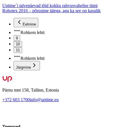
Uptime´i talvepäevad tõid kokku rahvusvahelise tiimi
Robotex 2016 – põrusime täiega, aga ka see on kasulik
Eelmine
Rohkem lehti
9
10
11
Rohkem lehti
Järgmine
Pärnu mnt 158, Tallinn, Estonia
+372 603 1700
info@uptime.eu
Teenused