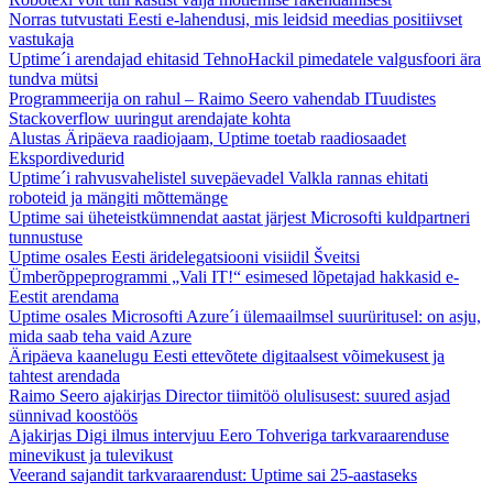
Norras tutvustati Eesti e-lahendusi, mis leidsid meedias positiivset
vastukaja
Uptime´i arendajad ehitasid TehnoHackil pimedatele valgusfoori ära
tundva mütsi
Programmeerija on rahul – Raimo Seero vahendab ITuudistes
Stackoverflow uuringut arendajate kohta
Alustas Äripäeva raadiojaam, Uptime toetab raadiosaadet
Ekspordivedurid
Uptime´i rahvusvahelistel suvepäevadel Valkla rannas ehitati
roboteid ja mängiti mõttemänge
Uptime sai üheteistkümnendat aastat järjest Microsofti kuldpartneri
tunnustuse
Uptime osales Eesti äridelegatsiooni visiidil Šveitsi
Ümberõppeprogrammi „Vali IT!“ esimesed lõpetajad hakkasid e-
Eestit arendama
Uptime osales Microsofti Azure´i ülemaailmsel suurüritusel: on asju,
mida saab teha vaid Azure
Äripäeva kaanelugu Eesti ettevõtete digitaalsest võimekusest ja
tahtest arendada
Raimo Seero ajakirjas Director tiimitöö olulisusest: suured asjad
sünnivad koostöös
Ajakirjas Digi ilmus intervjuu Eero Tohveriga tarkvaraarenduse
minevikust ja tulevikust
Veerand sajandit tarkvaraarendust: Uptime sai 25-aastaseks