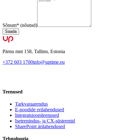
Sõnum
*
(nõutud)
Saada
Pärnu mnt 158, Tallinn, Estonia
+372 603 1700
info@uptime.eu
Teenused
Tarkvaraarendus
E-poodide erilahendused
Integratsiooniteenused
Iseteenindus- ja CX-süsteemid
SharePoint ärilahendused
Tehnoloogia