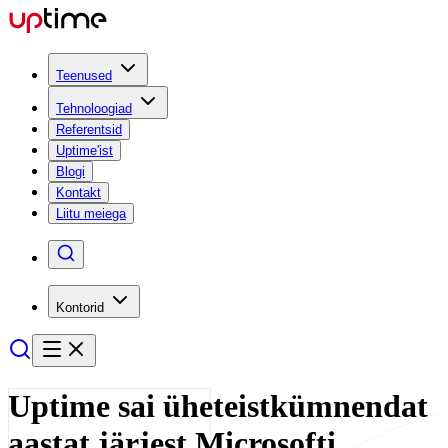
Teenused
Tehnoloogiad
Referentsid
Uptime'ist
Blogi
Kontakt
Liitu meiega
Kontorid
Uptime sai üheteistkümnendat
aastat järjest Microsofti