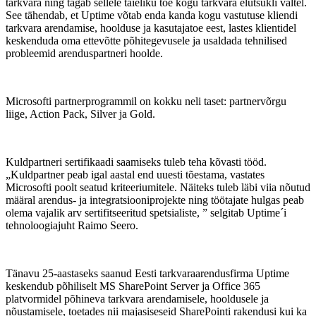
tarkvara ning tagab sellele täieliku toe kogu tarkvara elutsükli vältel.
See tähendab, et Uptime võtab enda kanda kogu vastutuse kliendi
tarkvara arendamise, hoolduse ja kasutajatoe eest, lastes klientidel
keskenduda oma ettevõtte põhitegevusele ja usaldada tehnilised
probleemid arenduspartneri hoolde.
Microsofti partnerprogrammil on kokku neli taset: partnervõrgu
liige, Action Pack, Silver ja Gold.
Kuldpartneri sertifikaadi saamiseks tuleb teha kõvasti tööd.
„Kuldpartner peab igal aastal end uuesti tõestama, vastates
Microsofti poolt seatud kriteeriumitele. Näiteks tuleb läbi viia nõutud
määral arendus- ja integratsiooniprojekte ning töötajate hulgas peab
olema vajalik arv sertifitseeritud spetsialiste, ” selgitab Uptime´i
tehnoloogiajuht Raimo Seero.
Tänavu 25-aastaseks saanud Eesti tarkvaraarendusfirma Uptime
keskendub põhiliselt MS SharePoint Server ja Office 365
platvormidel põhineva tarkvara arendamisele, hooldusele ja
nõustamisele, toetades nii majasiseseid SharePointi rakendusi kui ka