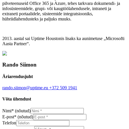
pilveteenuseid Office 365 ja Azure, tehes tarkvara dokumendi- ja
infosüsteemidele, grupi- või kaugtöölahendusele, intraneti ja
extraneti portaalidele, süsteemide integratsiooniks,
hübriidlahendusteks ja paljuks muuks.
2013. aastal sai Uptime Houstonis lisaks ka aunimetuse „Microsofti
Aasta Partner“.
Rando Siimon
Äriarendusjuht
rando.siimon@uptime.eu
+372 509 1941
Võta ühendust
Nimi
*
(nõutud)
E-post
*
(nõutud)
Telefon