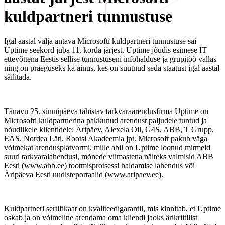
kuldpartneri tunnustuse
Igal aastal välja antava Microsofti kuldpartneri tunnustuse sai
Uptime seekord juba 11. korda järjest. Uptime jõudis esimese IT
ettevõttena Eestis sellise tunnustuseni infohalduse ja grupitöö vallas
ning on praeguseks ka ainus, kes on suutnud seda staatust igal aastal
säilitada.
Tänavu 25. sünnipäeva tähistav tarkvaraarendusfirma Uptime on
Microsofti kuldpartnerina pakkunud arendust paljudele tuntud ja
nõudlikele klientidele: Äripäev, Alexela Oil, G4S, ABB, T Grupp,
EAS, Nordea Läti, Rootsi Akadeemia jpt. Microsoft pakub väga
võimekat arendusplatvormi, mille abil on Uptime loonud mitmeid
suuri tarkvaralahendusi, mõnede viimastena näiteks valmisid ABB
Eesti (www.abb.ee) tootmisprotsessi haldamise lahendus või
Äripäeva Eesti uudisteportaalid (www.aripaev.ee).
Kuldpartneri sertifikaat on kvaliteedigarantii, mis kinnitab, et Uptime
oskab ja on võimeline arendama oma kliendi jaoks ärikriitilist