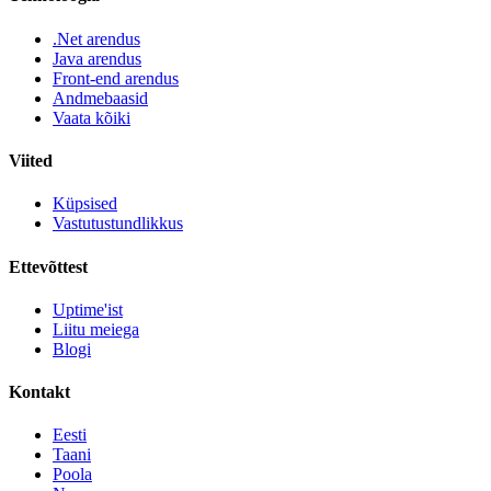
.Net arendus
Java arendus
Front-end arendus
Andmebaasid
Vaata kõiki
Viited
Küpsised
Vastutustundlikkus
Ettevõttest
Uptime'ist
Liitu meiega
Blogi
Kontakt
Eesti
Taani
Poola