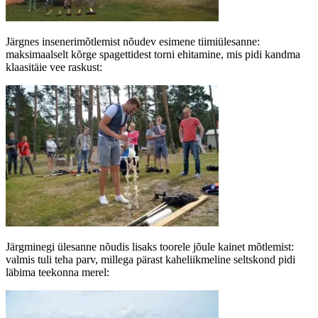
Järgnes insenerimõtlemist nõudev esimene tiimiülesanne:
maksimaalselt kõrge spagettidest torni ehitamine, mis pidi kandma
klaasitäie vee raskust:
Järgminegi ülesanne nõudis lisaks toorele jõule kainet mõtlemist:
valmis tuli teha parv, millega pärast kaheliikmeline seltskond pidi
läbima teekonna merel: