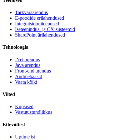
Teenused
Tarkvaraarendus
E-poodide erilahendused
Integratsiooniteenused
Iseteenindus- ja CX-süsteemid
SharePoint ärilahendused
Tehnoloogia
.Net arendus
Java arendus
Front-end arendus
Andmebaasid
Vaata kõiki
Viited
Küpsised
Vastutustundlikkus
Ettevõttest
Uptime'ist