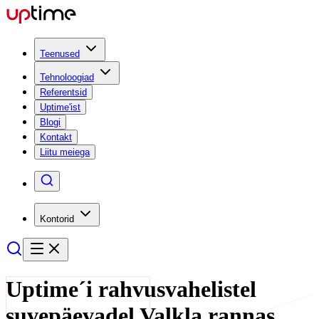
Teenused
Tehnoloogiad
Referentsid
Uptime'ist
Blogi
Kontakt
Liitu meiega
Kontorid
Uptime´i rahvusvahelistel
suvepäevadel Valkla rannas