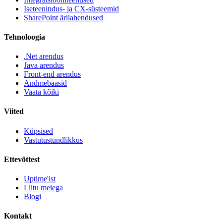
Iseteenindus- ja CX-süsteemid
SharePoint ärilahendused
Tehnoloogia
.Net arendus
Java arendus
Front-end arendus
Andmebaasid
Vaata kõiki
Viited
Küpsised
Vastutustundlikkus
Ettevõttest
Uptime'ist
Liitu meiega
Blogi
Kontakt