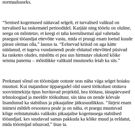
normaalsuseks.
“Senised kogemused näitavad selgelt, et turvalised valikud on
turvalised ka raskematel perioodidel. Karjäär ning tööelu on oluline,
seega on mõistetav, et keegi ei taha keerulisemal ajal vahetada
praegust tööandjat ettevõtte vastu, mida ei pruugi enam loetud kuude
pärast olemas olla,” lausus ta. “Eelnevad kriisid on aga kätte
näidanud, et tugeva vundamendi peale ehitatud ettevõtted püsivad
ka rasketes oludes, mistõttu ei pea uus hirmutav olukord kõike
seisma panema – mõistlikke valikuid muutuseks leiab ka siis.”
Peekmani sõnul on tööotsijate ootuste seas näha väga selget hoiaku
muutust. Kui majanduse tippaegadel olid uuest töökohast otsitava
soovinimekirja tipus huvitavad projektid, hea töötasu, tänapäevased
tehnoloogiad ja meeldiv töökultuur, siis täna on nende kõrvale
lisandunud ka stabiilsus ja pikaajaline jätkusuutlikkus. “Järjest enam
inimesi mõtleb eesootava peale ja on näha, et praegu muutuvad
kõige eelistatumaks valikuks pikaajalise kogemusega stabiilsed
tööandjad, kes suudavad samas pakkuda ka kõike muud ja eeldatut,
mida tööotsijad nõuavad,” lisas ta.