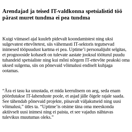
Arendajad ja teised IT-valdkonna spetsialistid töö
pärast muret tundma ei pea tundma
Kuigi viimasel ajal kuuleb pidevalt koondamistest ning uksi
sulgevatest ettevõtetest, siis vähemasti IT-sektoris tegutsevad
inimesed tööpuudust kartma ei pea. Uptime’i personalijuht selgitas,
et prognooside kohaselt on tulevate aastate jooksul tööturul puudu
tuhandeid spetsialiste ning kui mõni nõrgem IT-ettevõte peakski oma
uksed sulgema, siis on põnevaid võimalusi endiselt kuhjaga
ootamas.
“Ära ei tasu ka unustada, et mida keerulisem on aeg, seda enam
pöördutakse IT-lahenduste poole, et asjad jälle õigele rajale saada.
See tähendab põnevaid projekte, piisavalt väljakutseid ning uusi
võimalusi,” ütles ta. “Uptime’is otsime täna oma meeskonda
aktiivselt uusi inimesi ning ei paista, et see vajadus nähtavas
tulevikus muutumas oleks.”