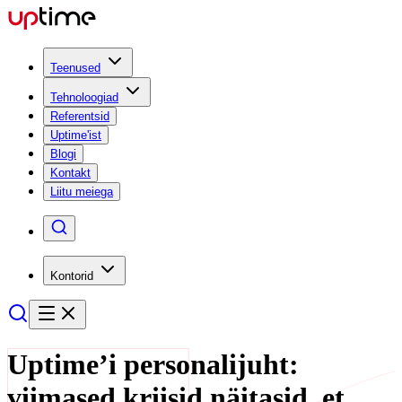
Teenused
Tehnoloogiad
Referentsid
Uptime'ist
Blogi
Kontakt
Liitu meiega
Kontorid
Uptime’i personalijuht:
viimased kriisid näitasid, et