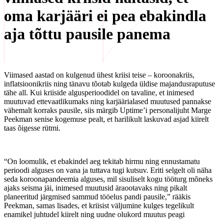
oma karjääri ei pea ebakindla
aja tõttu pausile panema
Viimased aastad on kulgenud ühest kriisi teise – koroonakriis,
inflatsioonikriis ning tänavu tõotab kulgeda üldise majandusraputuse
tähe all. Kui kriiside algusperioodidel on tavaline, et inimesed
muutuvad ettevaatlikumaks ning karjäärialased muutused pannakse
vähemalt korraks pausile, siis märgib Uptime’i personalijuht Marge
Peekman senise kogemuse pealt, et harilikult laskuvad asjad kiirelt
taas õigesse rütmi.
“On loomulik, et ebakindel aeg tekitab hirmu ning ennustamatu
perioodi alguses on vana ja tuttava tugi kutsuv. Eriti selgelt oli näha
seda koroonapandeemia alguses, mil sisuliselt kogu tööturg mõneks
ajaks seisma jäi, inimesed muutusid äraootavaks ning pikalt
planeeritud järgmised sammud tööelus pandi pausile,” rääkis
Peekman, samas lisades, et kriisist väljumine kulges tegelikult
enamikel juhtudel kiirelt ning uudne olukord muutus peagi