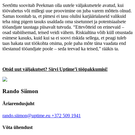
Seetõttu soovitab Peekman olla uutele väljakutsetele avatud, kui
töövahetus või millegi uue proovimine on juba varem mõtteis olnud.
Samas toonitab ta, et pimesi ei tasu olulisi karjäärialaseid valikuid
teha ning pigem tasuks usaldada oma sisetunnet ja potentsiaalsete
tööandjate taustaga piisavalt tutvuda. “Ettevõtteid on erinevaid –
osad stabiilsemad, teised veidi vähem. Riskialtina võib küll otsustada
esimese kasuks, kuid kui sa ei soovi riskida sellega, et peagi tuleb
taas hakata uut töökohta otsima, pole paha mõte täna vaadata end
tõestanud tööandjate poole – seda teevad ka teised,” rääkis ta.
Otsid uut väljakutset? Sirvi Uptime’i tööpakkumisi!
Rando Siimon
Äriarendusjuht
rando.siimon@uptime.eu
+372 509 1941
Võta ühendust