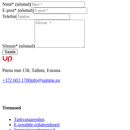
Nimi
*
(nõutud)
E-post
*
(nõutud)
Telefon
Sõnum
*
(nõutud)
Saada
Pärnu mnt 158, Tallinn, Estonia
+372 603 1700
info@uptime.eu
Teenused
Tarkvaraarendus
E-poodide erilahendused
Integratsiooniteenused