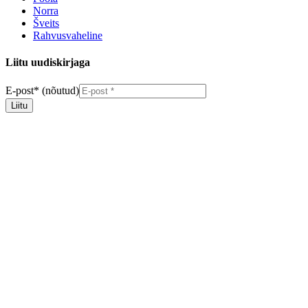
Norra
Šveits
Rahvusvaheline
Liitu uudiskirjaga
E-post
*
(nõutud)
Liitu