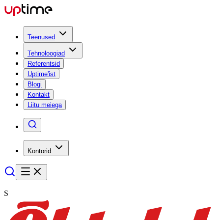
Teenused
Tehnoloogiad
Referentsid
Uptime'ist
Blogi
Kontakt
Liitu meiega
Kontorid
S