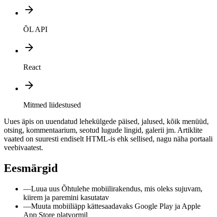
ÕL API
React
Mitmed liidestused
Uues äpis on uuendatud lehekülgede päised, jalused, kõik menüüd,
otsing, kommentaarium, seotud lugude lingid, galerii jm. Artiklite
vaated on suuresti endiselt HTML-is ehk sellised, nagu näha portaali
veebivaatest.
Eesmärgid
—
Luua uus Õhtulehe mobiilirakendus, mis oleks sujuvam,
kiirem ja paremini kasutatav
—
Muuta mobiiliäpp kättesaadavaks Google Play ja Apple
App Store platvormil