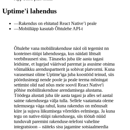
Uptime'i lahendus
—
Rakendus on ehitatud React Native’i peale
—
Mobiiliäpp kasutab Õhtulehe API-t
Õhulehe vana mobiilirakenduse näol oli tegemist nn
konteiner-tüüpi lahendusega, kus näidati lihtsalt
veebibrauseri sisu. Tänaseks juba üle aasta tagasi
leidsime, et lugejad väärivad paremat ja asusime otsima
võimalikku arenduspartnerit ja sobivat platvormi. Kuna
varasemast olime Uptime'iga juba koostööd teinud, siis
pöördusimegi nende poole ja peale teema mõningat
settimist olid nad nõus meie soovil React Native'i
põhise mobiilirakenduse arendamisega alustama.
Töödega alustati juba üle aasta tagasi ja alles sel aastal
saime rakendusega välja tulla. Sellele vaatamata oleme
tulemusega väga rahul, kuna rakendus on mõnusalt
kiire ja sujuva liikumisega võrreldes eelmisega. Ja kuna
tegu on native-tüüpi rakendusega, siis töötab nüüd
tunduvalt paremini rakenduse-telefoni vaheline
integratsioon – näiteks sisu jagamine sotsiaalmeedia