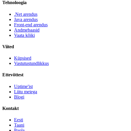
Tehnoloogia
.Net arendus
Java arendus
Front-end arendus
Andmebaasid
Vaata kõiki
Viited
Küpsised
Vastutustundlikkus
Ettevõttest
Uptime'ist
Liitu meiega
Blogi
Kontakt
Eesti
Taani
Poola