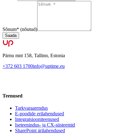
Sõnum
*
(nõutud)
Saada
Pärnu mnt 158, Tallinn, Estonia
+372 603 1700
info@uptime.eu
Teenused
Tarkvaraarendus
E-poodide erilahendused
Integratsiooniteenused
Iseteenindus- ja CX-süsteemid
SharePoint ärilahendused