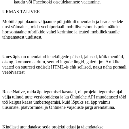
kaudu või Facebooki otseülekannete vaatamine.
URMAS TALIVEE
Mobiiliäppi plaanis väljaanne põhjalikult uuendada ja lisada sellele
uusi võimalusi, mida veebiportaali mobiiliversioonis pole: näiteks
horisontaalne rubriikide vahel kerimine ja teated mobiiliekraanile
tähtsamatest uudistest.
Uues äpis on uuendatud lehekülgede päised, jalused, kõik menüüd,
otsing, kommentaarium, seotud lugude lingid, galerii jm. Artiklite
vaated on suuresti endiselt HTML-is ehk sellised, nagu näha portaali
veebivaatest.
ReactNative, mida äpi tegemisel kasutati, oli projekti tegemise ajal
välja tulnud uute versioonidega ja ka Õhtulehe API muudatused tõid
töö käigus kaasa ümbertegemisi, kuid lõpuks sai äpp valmis
uusimatel platvormidel ja Õhtulehe vajaduste järgi arendatuna.
Kindlasti arendatakse seda projekti edasi ja täiendatakse.