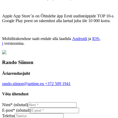
Apple App Store´is on Õhtulehe äpp Eesti uudisteäppide TOP 10-s.
Google Play poest on rakendust alla laetud juba üle 10 000 korra.
Mobiilirakenduse saab endale alla laadida
Androidi
ja
IOS-
i
versioonina.
Rando Siimon
Äriarendusjuht
rando.siimon@uptime.eu
+372 509 1941
Võta ühendust
Nimi
*
(nõutud)
E-post
*
(nõutud)
Telefon