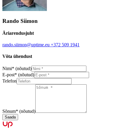
Rando Siimon
Äriarendusjuht
rando.siimon@uptime.eu
+372 509 1941
Võta ühendust
Nimi
*
(nõutud)
E-post
*
(nõutud)
Telefon
Sõnum
*
(nõutud)
Saada