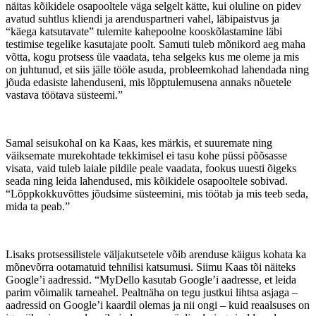
näitas kõikidele osapooltele väga selgelt kätte, kui oluline on pidev
avatud suhtlus kliendi ja arenduspartneri vahel, läbipaistvus ja
“käega katsutavate” tulemite kahepoolne kooskõlastamine läbi
testimise tegelike kasutajate poolt. Samuti tuleb mõnikord aeg maha
võtta, kogu protsess üle vaadata, teha selgeks kus me oleme ja mis
on juhtunud, et siis jälle tööle asuda, probleemkohad lahendada ning
jõuda edasiste lahenduseni, mis lõpptulemusena annaks nõuetele
vastava töötava süsteemi.”
Samal seisukohal on ka Kaas, kes märkis, et suuremate ning
väiksemate murekohtade tekkimisel ei tasu kohe püssi põõsasse
visata, vaid tuleb laiale pildile peale vaadata, fookus uuesti õigeks
seada ning leida lahendused, mis kõikidele osapooltele sobivad.
“Lõppkokkuvõttes jõudsime süsteemini, mis töötab ja mis teeb seda,
mida ta peab.”
Lisaks protsessilistele väljakutsetele võib arenduse käigus kohata ka
mõnevõrra ootamatuid tehnilisi katsumusi. Siimu Kaas tõi näiteks
Google’i aadressid. “MyDello kasutab Google’i aadresse, et leida
parim võimalik tarneahel. Pealtnäha on tegu justkui lihtsa asjaga –
aadressid on Google’i kaardil olemas ja nii ongi – kuid reaalsuses on