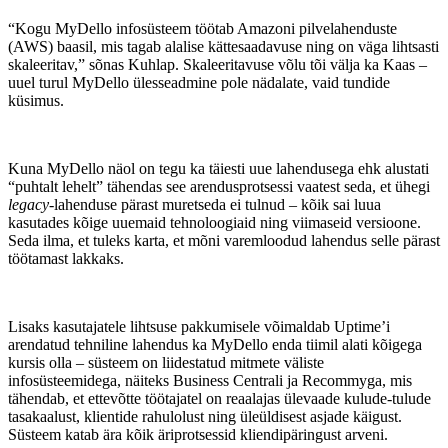
“Kogu MyDello infosüsteem töötab Amazoni pilvelahenduste
(AWS) baasil, mis tagab alalise kättesaadavuse ning on väga lihtsasti
skaleeritav,” sõnas Kuhlap. Skaleeritavuse võlu tõi välja ka Kaas –
uuel turul MyDello ülesseadmine pole nädalate, vaid tundide
küsimus.
Kuna MyDello näol on tegu ka täiesti uue lahendusega ehk alustati
“puhtalt lehelt” tähendas see arendusprotsessi vaatest seda, et ühegi
legacy
-lahenduse pärast muretseda ei tulnud – kõik sai luua
kasutades kõige uuemaid tehnoloogiaid ning viimaseid versioone.
Seda ilma, et tuleks karta, et mõni varemloodud lahendus selle pärast
töötamast lakkaks.
Lisaks kasutajatele lihtsuse pakkumisele võimaldab Uptime’i
arendatud tehniline lahendus ka MyDello enda tiimil alati kõigega
kursis olla – süsteem on liidestatud mitmete väliste
infosüsteemidega, näiteks Business Centrali ja Recommyga, mis
tähendab, et ettevõtte töötajatel on reaalajas ülevaade kulude-tulude
tasakaalust, klientide rahulolust ning üleüldisest asjade käigust.
Süsteem katab ära kõik äriprotsessid kliendipäringust arveni.