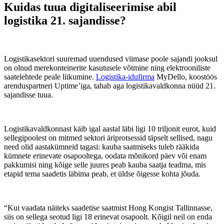
Kuidas tuua digitaliseerimise abil
logistika 21. sajandisse?
Logistikasektori suuremad uuendused viimase poole sajandi jooksul
on olnud merekonteinerite kasutusele võtmine ning elektrooniliste
saatelehtede peale liikumine.
Logistika-idufirma
MyDello, koostöös
arenduspartneri Uptime’iga, tahab aga logistikavaldkonna nüüd 21.
sajandisse tuua.
Logistikavaldkonnast käib igal aastal läbi ligi 10 triljonit eurot, kuid
sellegipoolest on mitmed sektori äriprotsessid täpselt sellised, nagu
need olid aastakümneid tagasi: kauba saatmiseks tuleb rääkida
kümnete erinevate osapooltega, oodata mõnikord päev või enam
pakkumisi ning kõige selle juures peab kauba saatja teadma, mis
etapid tema saadetis läbima peab, et üldse õigesse kohta jõuda.
“Kui vaadata näiteks saadetise saatmist Hong Kongist Tallinnasse,
siis on sellega seotud ligi 18 erinevat osapoolt. Kõigil neil on enda