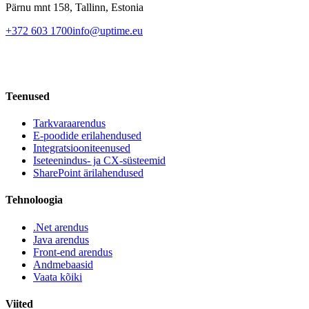
Pärnu mnt 158, Tallinn, Estonia
+372 603 1700
info@uptime.eu
Teenused
Tarkvaraarendus
E-poodide erilahendused
Integratsiooniteenused
Iseteenindus- ja CX-süsteemid
SharePoint ärilahendused
Tehnoloogia
.Net arendus
Java arendus
Front-end arendus
Andmebaasid
Vaata kõiki
Viited