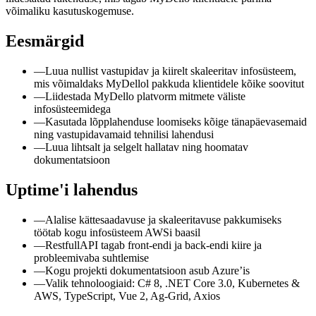
võimaliku kasutuskogemuse.
Eesmärgid
—
Luua nullist vastupidav ja kiirelt skaleeritav infosüsteem,
mis võimaldaks MyDellol pakkuda klientidele kõike soovitut
—
Liidestada MyDello platvorm mitmete väliste
infosüsteemidega
—
Kasutada lõpplahenduse loomiseks kõige tänapäevasemaid
ning vastupidavamaid tehnilisi lahendusi
—
Luua lihtsalt ja selgelt hallatav ning hoomatav
dokumentatsioon
Uptime'i lahendus
—
Alalise kättesaadavuse ja skaleeritavuse pakkumiseks
töötab kogu infosüsteem AWSi baasil
—
RestfullAPI tagab front-endi ja back-endi kiire ja
probleemivaba suhtlemise
—
Kogu projekti dokumentatsioon asub Azure’is
—
Valik tehnoloogiaid: C# 8, .NET Core 3.0, Kubernetes &
AWS, TypeScript, Vue 2, Ag-Grid, Axios