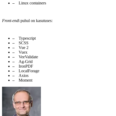
Linux containers
Front-end
i puhul on kasutuses:
Typescript
SCSS
Vue 2
Vuex
VeeValidate
Ag-Grid
IronPDF
LocalForage
Axios
Moment