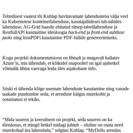
Tehnilisest vaatest tõi Kuhlap huvitavamate lahendustena välja veel
ka Kubernetese konteinerlahenduse, kasutajaliideses tab-tabides
lahenduse, AG-Grid baasile ehitatud rätsep-tabelilahenduse ja
RestfullAPI kasutamise ideoloogia
back-end
ja
front-end suhtluse
jaoks
ning IronPDFi kasutamise PDF-failide genereerimiseks
.
Kogu projekti dokumentatsioon on lihtsalt ja mugavalt hallatav
Azure’is, mis tähendab, et kõikidel osapooltel on igal ajahetkel
võimalik lihtsa vaevaga leida üles asjakohane info.
Siiski ei tähenda kõige uuemate lahenduste kasutamine ning vanade
taakade puudumine seda, et arenduse käigus murekohti ja
ootamatusi ei tekiks.
“Mida suurem ja keerulisem on projekt, seda suurem on ka
tõenäosus, et mingil hetkel midagi juhtub – oluline on osata need
murekohad ära lahendada,” selgitas Kuhlap. “MyDello arendus