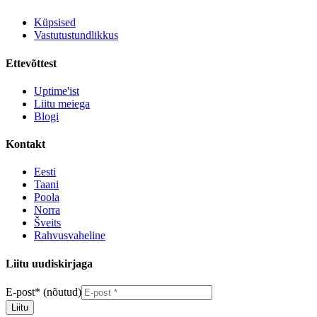
Küpsised
Vastutustundlikkus
Ettevõttest
Uptime'ist
Liitu meiega
Blogi
Kontakt
Eesti
Taani
Poola
Norra
Šveits
Rahvusvaheline
Liitu uudiskirjaga
E-post
*
(nõutud)
Liitu