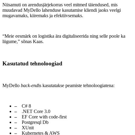
Niisamuti on arendusjärjekorras veel mitmed täiendused, mis
muudavad MyDello lahenduse kasutamise kliendi jaoks veelgi
mugavamaks, kiiremaks ja efektiivsemaks.
“Meie eesmärk on logistika ära digitaliseerida ning selle poole ka
liigume,” sõnas Kaas.
Kasutatud tehnoloogiad
MyDello
back-end
is kasutatakse peamiste tehnoloogiatena:
C# 8
.NET Core 3.0
EF Core with code-first
Postgresql Db
XUnit
Kubernetes & AWS