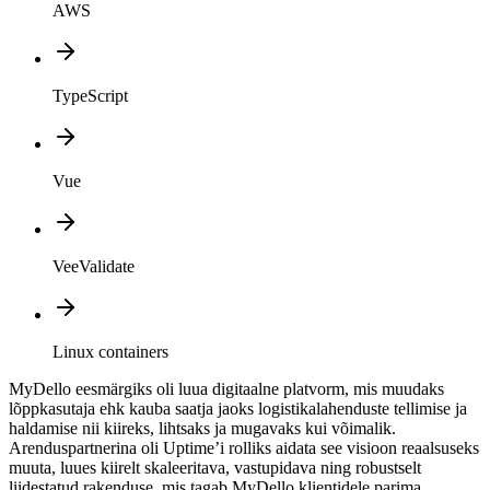
AWS
TypeScript
Vue
VeeValidate
Linux containers
MyDello eesmärgiks oli luua digitaalne platvorm, mis muudaks
lõppkasutaja ehk kauba saatja jaoks logistikalahenduste tellimise ja
haldamise nii kiireks, lihtsaks ja mugavaks kui võimalik.
Arenduspartnerina oli Uptime’i rolliks aidata see visioon reaalsuseks
muuta, luues kiirelt skaleeritava, vastupidava ning robustselt
liidestatud rakenduse, mis tagab MyDello klientidele parima