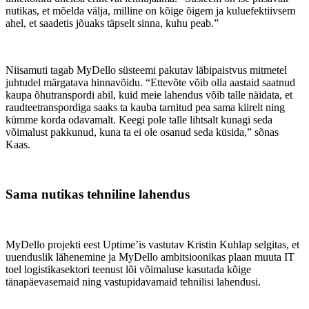
nutikas, et mõelda välja, milline on kõige õigem ja kuluefektiivsem
ahel, et saadetis jõuaks täpselt sinna, kuhu peab.”
Niisamuti tagab MyDello süsteemi pakutav läbipaistvus mitmetel
juhtudel märgatava hinnavõidu. “Ettevõte võib olla aastaid saatnud
kaupa õhutranspordi abil, kuid meie lahendus võib talle näidata, et
raudteetranspordiga saaks ta kauba tarnitud pea sama kiirelt ning
kümme korda odavamalt. Keegi pole talle lihtsalt kunagi seda
võimalust pakkunud, kuna ta ei ole osanud seda küsida,” sõnas
Kaas.
Sama nutikas tehniline lahendus
MyDello projekti eest Uptime’is vastutav Kristin Kuhlap selgitas, et
uuenduslik lähenemine ja MyDello ambitsioonikas plaan muuta IT
toel logistikasektori teenust lõi võimaluse kasutada kõige
tänapäevasemaid ning vastupidavamaid tehnilisi lahendusi.