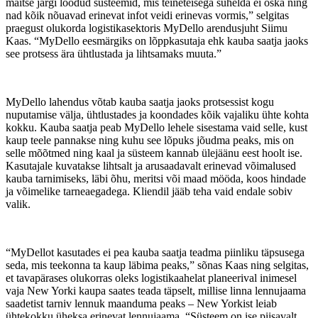
maitse järgi loodud süsteemid, mis teineteisega suhelda ei oska ning
nad kõik nõuavad erinevat infot veidi erinevas vormis,” selgitas
praegust olukorda logistikasektoris MyDello arendusjuht Siimu
Kaas. “MyDello eesmärgiks on lõppkasutaja ehk kauba saatja jaoks
see protsess ära ühtlustada ja lihtsamaks muuta.”
MyDello lahendus võtab kauba saatja jaoks protsessist kogu
nuputamise välja, ühtlustades ja koondades kõik vajaliku ühte kohta
kokku. Kauba saatja peab MyDello lehele sisestama vaid selle, kust
kaup teele pannakse ning kuhu see lõpuks jõudma peaks, mis on
selle mõõtmed ning kaal ja süsteem kannab ülejäänu eest hoolt ise.
Kasutajale kuvatakse lihtsalt ja arusaadavalt erinevad võimalused
kauba tarnimiseks, läbi õhu, meritsi või maad mööda, koos hindade
ja võimelike tarneaegadega. Kliendil jääb teha vaid endale sobiv
valik.
“MyDellot kasutades ei pea kauba saatja teadma piinliku täpsusega
seda, mis teekonna ta kaup läbima peaks,” sõnas Kaas ning selgitas,
et tavapärases olukorras oleks logistikaahelat planeerival inimesel
vaja New Yorki kaupa saates teada täpselt, millise linna lennujaama
saadetist tarniv lennuk maanduma peaks – New Yorkist leiab
ühtekokku üheksa erinevat lennujaama. “Süsteem on ise piisavalt