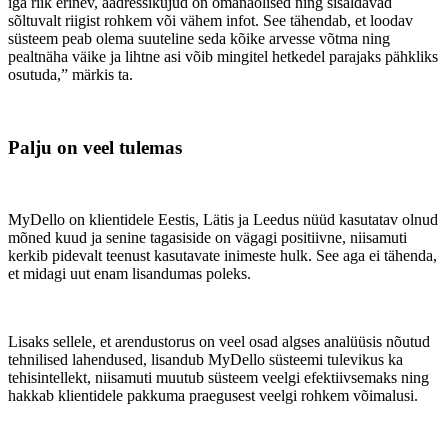
iga riik erinev, aadressikujud on omanäolised ning sisaldavad
sõltuvalt riigist rohkem või vähem infot. See tähendab, et loodav
süsteem peab olema suuteline seda kõike arvesse võtma ning
pealtnäha väike ja lihtne asi võib mingitel hetkedel parajaks pähkliks
osutuda,” märkis ta.
Palju on veel tulemas
MyDello on klientidele Eestis, Lätis ja Leedus nüüd kasutatav olnud
mõned kuud ja senine tagasiside on vägagi positiivne, niisamuti
kerkib pidevalt teenust kasutavate inimeste hulk. See aga ei tähenda,
et midagi uut enam lisandumas poleks.
Lisaks sellele, et arendustorus on veel osad algses analüüsis nõutud
tehnilised lahendused, lisandub MyDello süsteemi tulevikus ka
tehisintellekt, niisamuti muutub süsteem veelgi efektiivsemaks ning
hakkab klientidele pakkuma praegusest veelgi rohkem võimalusi.