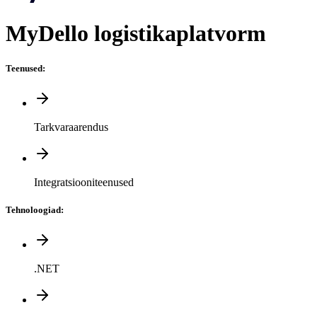
MyDello logistika­platvorm
Teenused
:
Tarkvaraarendus
Integratsiooniteenused
Tehnoloogiad
:
.NET