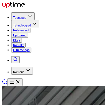
Teenused
Tehnoloogiad
Referentsid
Uptime'ist
Blogi
Kontakt
Liitu meiega
Kontorid