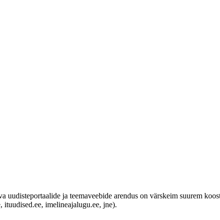
a uudisteportaalide ja teemaveebide arendus on värskeim suurem koostöö
 ituudised.ee, imelineajalugu.ee, jne).