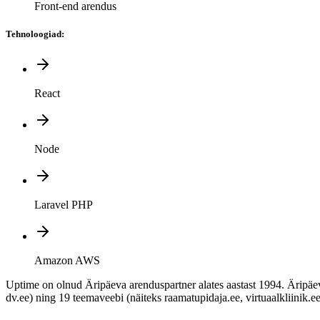
Front-end arendus
Tehnoloogiad
:
React
Node
Laravel PHP
Amazon AWS
Uptime on olnud Äripäeva arenduspartner alates aastast 1994. Äripäev
dv.ee) ning 19 teemaveebi (näiteks raamatupidaja.ee, virtuaalkliinik.ee,