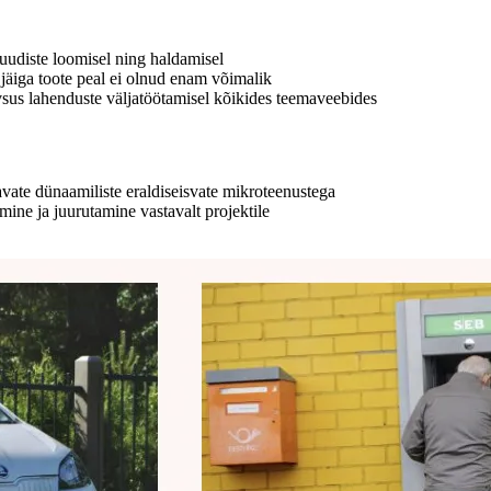
udiste loomisel ning haldamisel
jäiga toote peal ei olnud enam võimalik
vsus lahenduste väljatöötamisel kõikides teemaveebides
vate dünaamiliste eraldiseisvate mikroteenustega
ine ja juurutamine vastavalt projektile