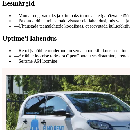
Eesmärgid
—
Muuta mugavamaks ja kiiremaks toimetajate igapäevane töö u
—
Pakkuda dünaamilisemaid visuaalseid lahendusi, mis vana ja 
—
Ühtlustada teemalehtede koodibaas, et saavutada kuluefektii
Uptime'i lahendus
—
React.js põhine modernne presentatsioonikiht koos seda toeta
—
Artiklite loomise tarkvara OpenContent seadistamine, arendam
—
Seitsme API loomine