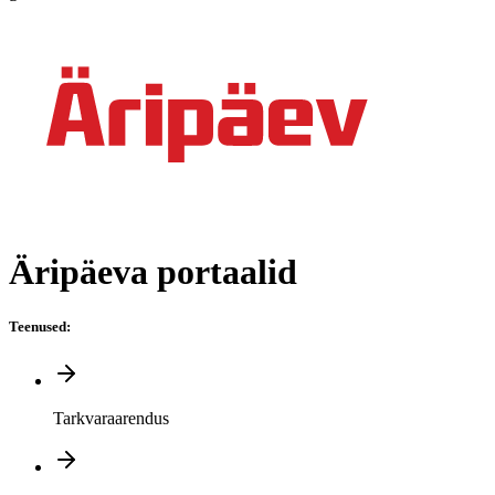
Äripäeva portaalid
Teenused
:
Tarkvaraarendus