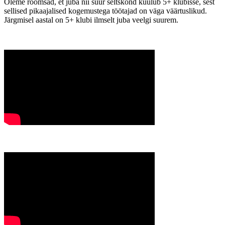
Oleme rõõmsad, et juba nii suur seltskond kuulub 5+ klubisse, sest
sellised pikaajalised kogemustega töötajad on väga väärtuslikud.
Järgmisel aastal on 5+ klubi ilmselt juba veelgi suurem.