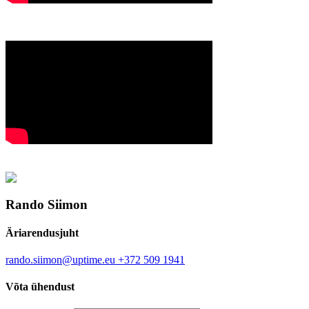
Rando Siimon
Äriarendusjuht
rando.siimon@uptime.eu
+372 509 1941
Võta ühendust