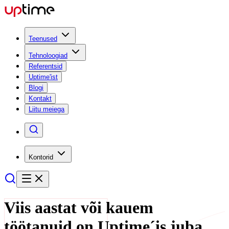
Teenused
Tehnoloogiad
Referentsid
Uptime'ist
Blogi
Kontakt
Liitu meiega
Kontorid
Viis aastat või kauem
töötanuid on Uptime´is juba