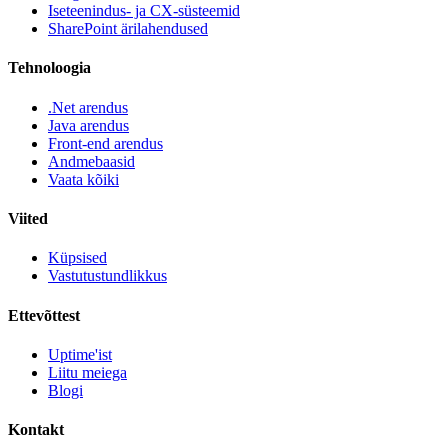
Iseteenindus- ja CX-süsteemid
SharePoint ärilahendused
Tehnoloogia
.Net arendus
Java arendus
Front-end arendus
Andmebaasid
Vaata kõiki
Viited
Küpsised
Vastutustundlikkus
Ettevõttest
Uptime'ist
Liitu meiega
Blogi
Kontakt