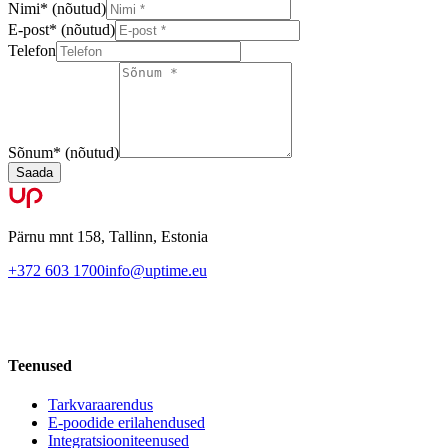
Nimi
*
(nõutud)
E-post
*
(nõutud)
Telefon
Sõnum
*
(nõutud)
Saada
Pärnu mnt 158, Tallinn, Estonia
+372 603 1700
info@uptime.eu
Teenused
Tarkvaraarendus
E-poodide erilahendused
Integratsiooniteenused