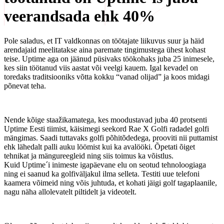
veerandsada ehk 40%
Pole saladus, et IT valdkonnas on töötajate liikuvus suur ja häid
arendajaid meelitatakse aina paremate tingimustega ühest kohast
teise. Uptime aga on jäänud püsivaks töökohaks juba 25 inimesele,
kes siin töötanud viis aastat või veelgi kauem. Igal kevadel on
toredaks traditsiooniks võtta kokku “vanad olijad” ja koos midagi
põnevat teha.
Nende kõige staažikamatega, kes moodustavad juba 40 protsenti
Uptime Eesti tiimist, käisimegi seekord Rae X Golfi radadel golfi
mängimas. Saadi tuttavaks golfi põhitõdedega, prooviti nii puttamist
ehk lähedalt palli auku löömist kui ka avalööki. Õpetati õiget
tehnikat ja mängureegleid ning siis toimus ka võistlus.
Kuid Uptime´i inimeste igapäevane elu on seotud tehnoloogiaga
ning ei saanud ka golfiväljakul ilma selleta. Testiti uue telefoni
kaamera võimeid ning võis juhtuda, et kohati jäigi golf tagaplaanile,
nagu näha allolevatelt piltidelt ja videotelt.