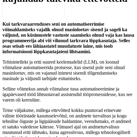
Kui tarkvaraarenduses seni on automatiseerimise
võimaldamiseks vajalik olnud masinloetav sisend ja sageli ka
väljund, on küsimustele vastuste saamiseks olnud vaja kas lausa
programmeerija abi või vilunud tarkvara lõppkasutaja. Selles
osas seisab ees lähiaastatel muudatuste laine, mis toob
informatsiooni lõppkasutajateni lihtsamini.
Tehisintellekt ja eriti suured keelemudelid (LLM), on loonud
võimaluse automatiseerida protsesse, kus sisend pole seni olnud
masinloetav, mis on vajanud inimest sisendi tõlgendamiseks
masinale ja väljundi tarbijale esitamiseks.
Selline võimekus annab võimaluse tuua automatiseerimine ja
igapäevased tööd lihtsustavad assistendid tööprotsessidesse, kus see
varem oli keeruline.
Teine väljakutse, millega ettevõtted kokku puutuvad erinevate
väliste tööriistade kasutuselevõtul, on andmete turvalisus ja kogu
tehnilise õiguste ja ligipääsude haldamine, veendumaks, et andmed
ei satuks valedesse kätesse. Viimasel ajal on andmeturvalisus
muutunud eriti tähtsaks, kuna agressiivsus, millega tehnoloogiliselt