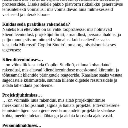
protsessidele. Lisaks sellele pakub platvorm rikkalikku generatiivse
tehisintellekti võimalusi, mis võimaldavad luua mitmekesiseid
vastuseid ja interaktsioone.
Kuidas seda praktikas rakendada?
Näiteks kui ettevõttel on lai valik tööprotsesse; mis hõlmavad
klienditeenindust, projektijuhtimist, aruandlust, personalihaldust ja
palju muud; siis on mitmeid võimalusi kuidas ettevõte saaks
kasutada Microsoft Copilot Studio’t oma organisatsioonisiseses
tegevuses:
Klienditeeninduses…
.. on võimalik kasutada Copilot Studio’t, et luua kohandatud
rakendusi, mis aitavad klienditeeninduse meeskonnal kiiremini ja
tõhusamalt klientide päringutele reageerida. Kaaslane saaks vastata
sagedastele küsimustele, suunata kliente õigetele ressurssidele ja
aidata lahendada probleeme.
Projektijuhtimises…
… on võimalik luua rakendus, mis aitab projektijuhtimise
meeskonnal hõlpsamalt jälgida ja hallata projekte. Ettevõttesisene
tehnisintelligent saab genereerida aruandeid projektide staatuse
kohta, meelde tuletada tähtaegu ja aidata koostada ajakavasid.
Personalihalduses…