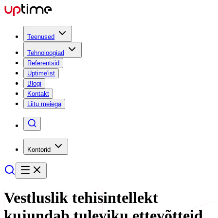
Teenused
Tehnoloogiad
Referentsid
Uptime'ist
Blogi
Kontakt
Liitu meiega
Kontorid
Vestluslik tehisintellekt
kujundab tuleviku ettevõtteid