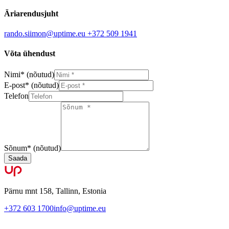
Äriarendusjuht
rando.siimon@uptime.eu
+372 509 1941
Võta ühendust
Nimi
*
(nõutud)
E-post
*
(nõutud)
Telefon
Sõnum
*
(nõutud)
Saada
Pärnu mnt 158, Tallinn, Estonia
+372 603 1700
info@uptime.eu