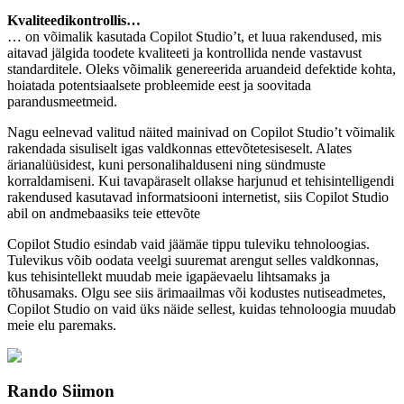
Kvaliteedikontrollis…
… on võimalik kasutada Copilot Studio’t, et luua rakendused, mis
aitavad jälgida toodete kvaliteeti ja kontrollida nende vastavust
standarditele. Oleks võimalik genereerida aruandeid defektide kohta,
hoiatada potentsiaalsete probleemide eest ja soovitada
parandusmeetmeid.
Nagu eelnevad valitud näited mainivad on Copilot Studio’t võimalik
rakendada sisuliselt igas valdkonnas ettevõtetesiseselt. Alates
ärianalüüsidest, kuni personalihalduseni ning sündmuste
korraldamiseni. Kui tavapäraselt ollakse harjunud et tehisintelligendi
rakendused kasutavad informatsiooni internetist, siis Copilot Studio
abil on andmebaasiks teie ettevõte
Copilot Studio esindab vaid jäämäe tippu tuleviku tehnoloogias.
Tulevikus võib oodata veelgi suuremat arengut selles valdkonnas,
kus tehisintellekt muudab meie igapäevaelu lihtsamaks ja
tõhusamaks. Olgu see siis ärimaailmas või kodustes nutiseadmetes,
Copilot Studio on vaid üks näide sellest, kuidas tehnoloogia muudab
meie elu paremaks.
Rando Siimon