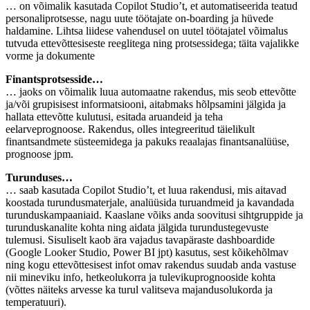
… on võimalik kasutada Copilot Studio’t, et automatiseerida teatud
personaliprotsesse, nagu uute töötajate on-boarding ja hüvede
haldamine. Lihtsa liidese vahendusel on uutel töötajatel võimalus
tutvuda ettevõttesiseste reeglitega ning protsessidega; täita vajalikke
vorme ja dokumente
Finantsprotsesside…
… jaoks on võimalik luua automaatne rakendus, mis seob ettevõtte
ja/või grupisisest informatsiooni, aitabmaks hõlpsamini jälgida ja
hallata ettevõtte kulutusi, esitada aruandeid ja teha
eelarveprognoose. Rakendus, olles integreeritud täielikult
finantsandmete süsteemidega ja pakuks reaalajas finantsanalüüse,
prognoose jpm.
Turunduses…
… saab kasutada Copilot Studio’t, et luua rakendusi, mis aitavad
koostada turundusmaterjale, analüüsida turuandmeid ja kavandada
turunduskampaaniaid. Kaaslane võiks anda soovitusi sihtgruppide ja
turunduskanalite kohta ning aidata jälgida turundustegevuste
tulemusi. Sisuliselt kaob ära vajadus tavapäraste dashboardide
(Google Looker Studio, Power BI jpt) kasutus, sest kõikehõlmav
ning kogu ettevõttesisest infot omav rakendus suudab anda vastuse
nii mineviku info, hetkeolukorra ja tulevikuprognooside kohta
(võttes näiteks arvesse ka turul valitseva majandusolukorda ja
temperatuuri).