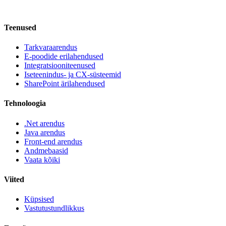
Teenused
Tarkvaraarendus
E-poodide erilahendused
Integratsiooniteenused
Iseteenindus- ja CX-süsteemid
SharePoint ärilahendused
Tehnoloogia
.Net arendus
Java arendus
Front-end arendus
Andmebaasid
Vaata kõiki
Viited
Küpsised
Vastutustundlikkus