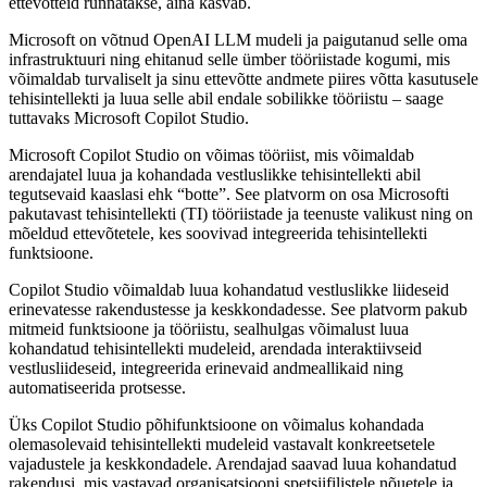
ettevõtteid rünnatakse, aina kasvab.
Microsoft on võtnud OpenAI LLM mudeli ja paigutanud selle oma
infrastruktuuri ning ehitanud selle ümber tööriistade kogumi, mis
võimaldab turvaliselt ja sinu ettevõtte andmete piires võtta kasutusele
tehisintellekti ja luua selle abil endale sobilikke tööriistu – saage
tuttavaks Microsoft Copilot Studio.
Microsoft Copilot Studio on võimas tööriist, mis võimaldab
arendajatel luua ja kohandada vestluslikke tehisintellekti abil
tegutsevaid kaaslasi ehk “botte”. See platvorm on osa Microsofti
pakutavast tehisintellekti (TI) tööriistade ja teenuste valikust ning on
mõeldud ettevõtetele, kes soovivad integreerida tehisintellekti
funktsioone.
Copilot Studio võimaldab luua kohandatud vestluslikke liideseid
erinevatesse rakendustesse ja keskkondadesse. See platvorm pakub
mitmeid funktsioone ja tööriistu, sealhulgas võimalust luua
kohandatud tehisintellekti mudeleid, arendada interaktiivseid
vestlusliideseid, integreerida erinevaid andmeallikaid ning
automatiseerida protsesse.
Üks Copilot Studio põhifunktsioone on võimalus kohandada
olemasolevaid tehisintellekti mudeleid vastavalt konkreetsetele
vajadustele ja keskkondadele. Arendajad saavad luua kohandatud
rakendusi, mis vastavad organisatsiooni spetsiifilistele nõuetele ja