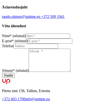
Äriarendusjuht
rando.siimon@uptime.eu
+372 509 1941
Võta ühendust
Nimi
*
(nõutud)
E-post
*
(nõutud)
Telefon
Sõnum
*
(nõutud)
Saada
Pärnu mnt 158, Tallinn, Estonia
+372 603 1700
info@uptime.eu