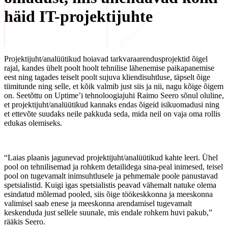
häid IT-projektijuhte
Projektijuht/analüütikud hoiavad tarkvaraarendusprojektid õigel
rajal, kandes ühelt poolt hoolt tehnilise lähenemise paikapanemise
eest ning tagades teiselt poolt sujuva kliendisuhtluse, täpselt õige
tiimitunde ning selle, et kõik valmib just siis ja nii, nagu kõige õigem
on. Seetõttu on Uptime’i tehnoloogiajuhi Raimo Seero sõnul oluline,
et projektijuht/analüütikud kannaks endas õigeid isikuomadusi ning
et ettevõte suudaks neile pakkuda seda, mida neil on vaja oma rollis
edukas olemiseks.
“Laias plaanis jagunevad projektijuht/analüütikud kahte leeri. Ühel
pool on tehnilisemad ja rohkem detailidega sina-peal inimesed, teisel
pool on tugevamalt inimsuhtlusele ja pehmemale poole panustavad
spetsialistid. Kuigi igas spetsialistis peavad vähemalt natuke olema
esindatud mõlemad pooled, siis õige töökeskkonna ja meeskonna
valimisel saab enese ja meeskonna arendamisel tugevamalt
keskenduda just sellele suunale, mis endale rohkem huvi pakub,”
rääkis Seero.