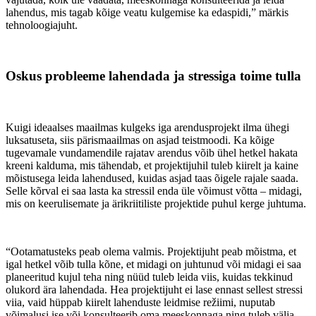
lahendus, mis tagab kõige veatu kulgemise ka edaspidi,” märkis
tehnoloogiajuht.
Oskus probleeme lahendada ja stressiga toime tulla
Kuigi ideaalses maailmas kulgeks iga arendusprojekt ilma ühegi
luksatuseta, siis pärismaailmas on asjad teistmoodi. Ka kõige
tugevamale vundamendile rajatav arendus võib ühel hetkel hakata
kreeni kalduma, mis tähendab, et projektijuhil tuleb kiirelt ja kaine
mõistusega leida lahendused, kuidas asjad taas õigele rajale saada.
Selle kõrval ei saa lasta ka stressil enda üle võimust võtta – midagi,
mis on keerulisemate ja ärikriitiliste projektide puhul kerge juhtuma.
“Ootamatusteks peab olema valmis. Projektijuht peab mõistma, et
igal hetkel võib tulla kõne, et midagi on juhtunud või midagi ei saa
planeeritud kujul teha ning nüüd tuleb leida viis, kuidas tekkinud
olukord ära lahendada. Hea projektijuht ei lase ennast sellest stressi
viia, vaid hüppab kiirelt lahenduste leidmise režiimi, nuputab
võimalusi ise või konsulteerib oma meeskonnaga ning tuleb välja