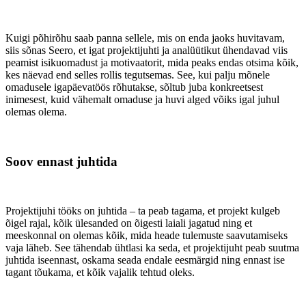
Kuigi põhirõhu saab panna sellele, mis on enda jaoks huvitavam,
siis sõnas Seero, et igat projektijuhti ja analüütikut ühendavad viis
peamist isikuomadust ja motivaatorit, mida peaks endas otsima kõik,
kes näevad end selles rollis tegutsemas. See, kui palju mõnele
omadusele igapäevatöös rõhutakse, sõltub juba konkreetsest
inimesest, kuid vähemalt omaduse ja huvi alged võiks igal juhul
olemas olema.
Soov ennast juhtida
Projektijuhi tööks on juhtida – ta peab tagama, et projekt kulgeb
õigel rajal, kõik ülesanded on õigesti laiali jagatud ning et
meeskonnal on olemas kõik, mida heade tulemuste saavutamiseks
vaja läheb. See tähendab ühtlasi ka seda, et projektijuht peab suutma
juhtida iseennast, oskama seada endale eesmärgid ning ennast ise
tagant tõukama, et kõik vajalik tehtud oleks.