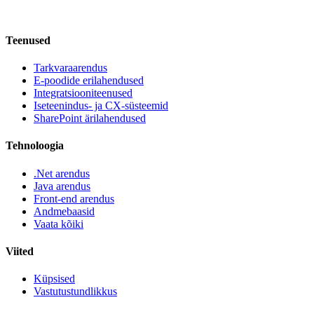
Teenused
Tarkvaraarendus
E-poodide erilahendused
Integratsiooniteenused
Iseteenindus- ja CX-süsteemid
SharePoint ärilahendused
Tehnoloogia
.Net arendus
Java arendus
Front-end arendus
Andmebaasid
Vaata kõiki
Viited
Küpsised
Vastutustundlikkus