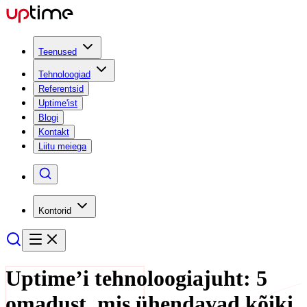
Teenused
Tehnoloogiad
Referentsid
Uptime'ist
Blogi
Kontakt
Liitu meiega
Kontorid
Uptime’i tehnoloogiajuht: 5
omadust, mis ühendavad kõiki