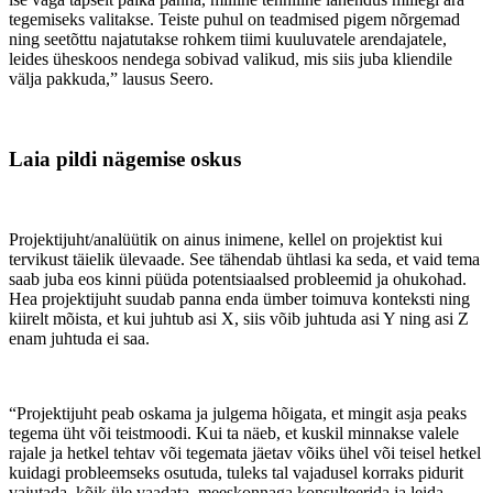
tegemiseks valitakse. Teiste puhul on teadmised pigem nõrgemad
ning seetõttu najatutakse rohkem tiimi kuuluvatele arendajatele,
leides üheskoos nendega sobivad valikud, mis siis juba kliendile
välja pakkuda,” lausus Seero.
Laia pildi nägemise oskus
Projektijuht/analüütik on ainus inimene, kellel on projektist kui
tervikust täielik ülevaade. See tähendab ühtlasi ka seda, et vaid tema
saab juba eos kinni püüda potentsiaalsed probleemid ja ohukohad.
Hea projektijuht suudab panna enda ümber toimuva konteksti ning
kiirelt mõista, et kui juhtub asi X, siis võib juhtuda asi Y ning asi Z
enam juhtuda ei saa.
“Projektijuht peab oskama ja julgema hõigata, et mingit asja peaks
tegema üht või teistmoodi. Kui ta näeb, et kuskil minnakse valele
rajale ja hetkel tehtav või tegemata jäetav võiks ühel või teisel hetkel
kuidagi probleemseks osutuda, tuleks tal vajadusel korraks pidurit
vajutada, kõik üle vaadata, meeskonnaga konsulteerida ja leida