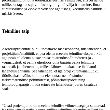
projektijuhid on oma töölõikude eest ise vastutavad, siis on nende
rolliks ka tagada sujuv infovoog ning infovälja haldamine. Ilma
suhtlusoskuse ja -soovita võib see aga üsnagi keeruliseks osutuda,”
märkis Seero.
Tehniline taip
Arendusprojektide puhul töötatakse meeskonnana, mis tähendab, et
projektijuht/analüütik ei pea olema meeletu tehniline ekspert, küll
aga peab tal olema piisav arusaam arenduspõhimõtetest ja -
võimalustest, et panna üheskoos oma tiimiga paika tehniline
raamistik ja lähenemine, millest lähtuvalt hakatakse ihaldatud
lahendusi ehitama. See tähendab, et iga projektijuht/analüütiku
tööriistakasti võiks kuuluda elementaarne mõistmine
tarkvaraarenduse põhimõtetest, põhiprintsiipidest ning
tehnoloogiapargist, mida erinevate lahenduste juures kasutada
saaks.
“Osad projektijuhid on meeletu tehnilise võimekusega ja suudavad
ise väga täpselt paika panna, milline tehniline lahendus millegi ära