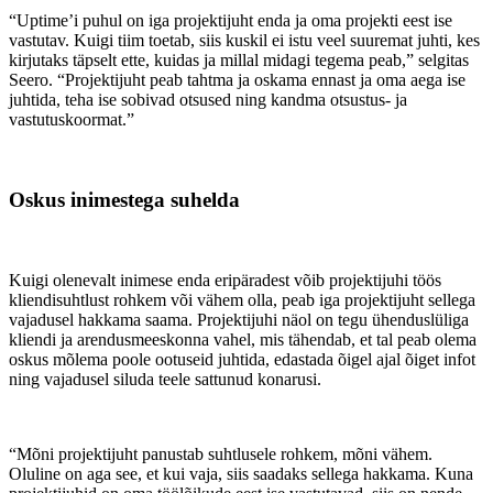
“Uptime’i puhul on iga projektijuht enda ja oma projekti eest ise
vastutav. Kuigi tiim toetab, siis kuskil ei istu veel suuremat juhti, kes
kirjutaks täpselt ette, kuidas ja millal midagi tegema peab,” selgitas
Seero. “Projektijuht peab tahtma ja oskama ennast ja oma aega ise
juhtida, teha ise sobivad otsused ning kandma otsustus- ja
vastutuskoormat.”
Oskus inimestega suhelda
Kuigi olenevalt inimese enda eripäradest võib projektijuhi töös
kliendisuhtlust rohkem või vähem olla, peab iga projektijuht sellega
vajadusel hakkama saama. Projektijuhi näol on tegu ühenduslüliga
kliendi ja arendusmeeskonna vahel, mis tähendab, et tal peab olema
oskus mõlema poole ootuseid juhtida, edastada õigel ajal õiget infot
ning vajadusel siluda teele sattunud konarusi.
“Mõni projektijuht panustab suhtlusele rohkem, mõni vähem.
Oluline on aga see, et kui vaja, siis saadaks sellega hakkama. Kuna