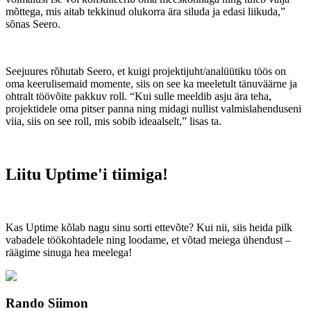
mõttega, mis aitab tekkinud olukorra ära siluda ja edasi liikuda,”
sõnas Seero.
Seejuures rõhutab Seero, et kuigi projektijuht/analüütiku töös on
oma keerulisemaid momente, siis on see ka meeletult tänuväärne ja
ohtralt töövõite pakkuv roll. “Kui sulle meeldib asju ära teha,
projektidele oma pitser panna ning midagi nullist valmislahenduseni
viia, siis on see roll, mis sobib ideaalselt,” lisas ta.
Liitu Uptime'i tiimiga!
Kas Uptime kõlab nagu sinu sorti ettevõte? Kui nii, siis heida pilk
vabadele töökohtadele ning loodame, et võtad meiega ühendust –
räägime sinuga hea meelega!
Rando Siimon