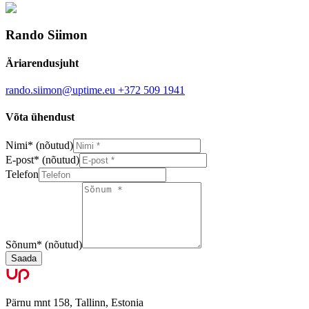
Rando Siimon
Äriarendusjuht
rando.siimon@uptime.eu
+372 509 1941
Võta ühendust
Nimi
*
(nõutud)
E-post
*
(nõutud)
Telefon
Sõnum
*
(nõutud)
Saada
Pärnu mnt 158, Tallinn, Estonia