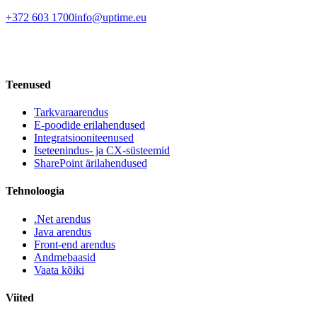
+372 603 1700
info@uptime.eu
Teenused
Tarkvaraarendus
E-poodide erilahendused
Integratsiooniteenused
Iseteenindus- ja CX-süsteemid
SharePoint ärilahendused
Tehnoloogia
.Net arendus
Java arendus
Front-end arendus
Andmebaasid
Vaata kõiki
Viited