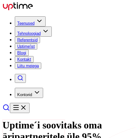
Teenused
Tehnoloogiad
Referentsid
Uptime'ist
Blogi
Kontakt
Liitu meiega
Kontorid
Uptime´i soovitaks oma
äripartneritele üle 95%