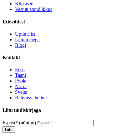
Küpsised
Vastutustundlikkus
Ettevõttest
Uptime'ist
Liitu meiega
Blogi
Kontakt
Eesti
Taani
Poola
Norra
Šveits
Rahvusvaheline
Liitu uudiskirjaga
E-post
*
(nõutud)
Liitu