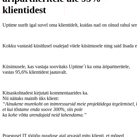
klientidest
Uptime uurib igal suvel oma klientidelt, kuidas nad on olnud rahul s
Kokku vastasid küsitlusel osalejad viiele küsimusele ning said lisada
Küsimusele, kas vastaja soovitaks Uptime´i ka oma äripartneritele,
vastas 95,6% klientidest jaatavalt.
Kitsaskohtadest kirjutati kommentaarides ka.
Nii näitaks mainib üks klient:
“Ainukene murekoht on inimressursid meie projektidega tegelemisel, 
et kui tõstame enda soove 300%, siis pole
ka kohe võtta arendajaid neid lahendama.”
Praegusel IT tööjõu puuduse ajal arvasid mitu klienti, et mõned