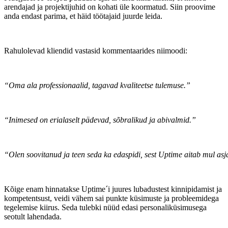
arendajad ja projektijuhid on kohati üle koormatud. Siin proovime
anda endast parima, et häid töötajaid juurde leida.
Rahulolevad kliendid vastasid kommentaarides niimoodi:
“Oma ala professionaalid, tagavad kvaliteetse tulemuse.”
“Inimesed on erialaselt pädevad, sõbralikud ja abivalmid.”
“Olen soovitanud ja teen seda ka edaspidi, sest Uptime aitab mul as
Kõige enam hinnatakse Uptime´i juures lubadustest kinnipidamist ja
kompetentsust, veidi vähem sai punkte küsimuste ja probleemidega
tegelemise kiirus. Seda tulebki nüüd edasi personaliküsimusega
seotult lahendada.