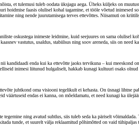
ista, et tulemusi tuleb oodata üksjagu aega. Üheks küljeks on muutuste
ri hoidmise faasis olulisel kohal tagamine, et tööle võetud inimesed so
tamine ning nende juurutamisega terves ettevõttes. Niisamuti on kriitili
ehniliste oskustega inimeste leidmine, kuid seejuures on sama olulisel k
 kaasnev vastutus, usaldus, stabiilsus ning soov areneda, siis on need k
 kandidaadi enda kui ka ettevõtte jaoks tervikuna – kui meeskond on ha
selliseid inimesi liitunud hulgaliselt, hakkab kunagi kultuuri osaks olnu
ttevõte juhtkond oma visiooni tegelikult ei kehasta. On üsnagi lihtne 
neid väärtuseid endas ei kanna, on mõeldamatu, et need kunagi ka ülejä
uste tegemine ning avatud suhtlus, siis tuleb seda ka päriselt võimalda
itada tunde, et suurelt välja reklaamitud põhimõtted on vaid tühipaljas 