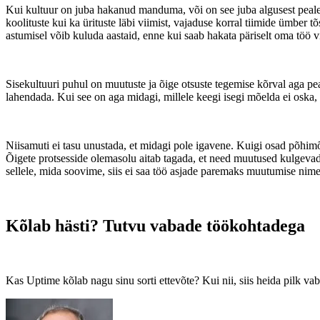
Kui kultuur on juba hakanud manduma, või on see juba algusest peale 
koolituste kui ka ürituste läbi viimist, vajaduse korral tiimide ümber
astumisel võib kuluda aastaid, enne kui saab hakata päriselt oma töö v
Sisekultuuri puhul on muutuste ja õige otsuste tegemise kõrval aga pe
lahendada. Kui see on aga midagi, millele keegi isegi mõelda ei oska
Niisamuti ei tasu unustada, et midagi pole igavene. Kuigi osad põhimõ
Õigete protsesside olemasolu aitab tagada, et need muutused kulgevad v
sellele, mida soovime, siis ei saa töö asjade paremaks muutumise nim
Kõlab hästi? Tutvu vabade töökohtadega
Kas Uptime kõlab nagu sinu sorti ettevõte? Kui nii, siis heida pilk 