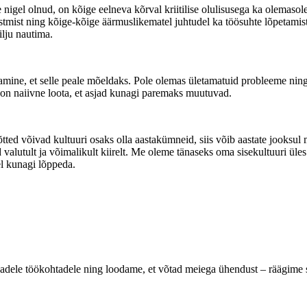
nigel olnud, on kõige eelneva kõrval kriitilise olulisusega ka olemas
 tõstmist ning kõige-kõige äärmuslikematel juhtudel ka töösuhte lõpetami
ilju nautima.
amine, et selle peale mõeldaks. Pole olemas ületamatuid probleeme ning
, on naiivne loota, et asjad kunagi paremaks muutuvad.
tted võivad kultuuri osaks olla aastakümneid, siis võib aastate jooksu
alutult ja võimalikult kiirelt. Me oleme tänaseks oma sisekultuuri üles
el kunagi lõppeda.
vabadele töökohtadele ning loodame, et võtad meiega ühendust – räägime