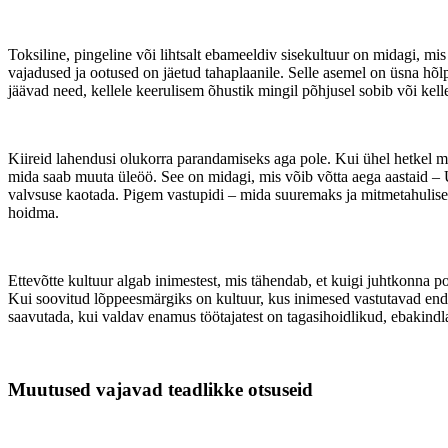
Toksiline, pingeline või lihtsalt ebameeldiv sisekultuur on midagi, mis
vajadused ja ootused on jäetud tahaplaanile. Selle asemel on üsna hõlp
jäävad need, kellele keerulisem õhustik mingil põhjusel sobib või kell
Kiireid lahendusi olukorra parandamiseks aga pole. Kui ühel hetkel m
mida saab muuta üleöö. See on midagi, mis võib võtta aega aastaid – Up
valvsuse kaotada. Pigem vastupidi – mida suuremaks ja mitmetahulise
hoidma.
Ettevõtte kultuur algab inimestest, mis tähendab, et kuigi juhtkonna p
Kui soovitud lõppeesmärgiks on kultuur, kus inimesed vastutavad enda e
saavutada, kui valdav enamus töötajatest on tagasihoidlikud, ebakindla
Muutused vajavad teadlikke otsuseid