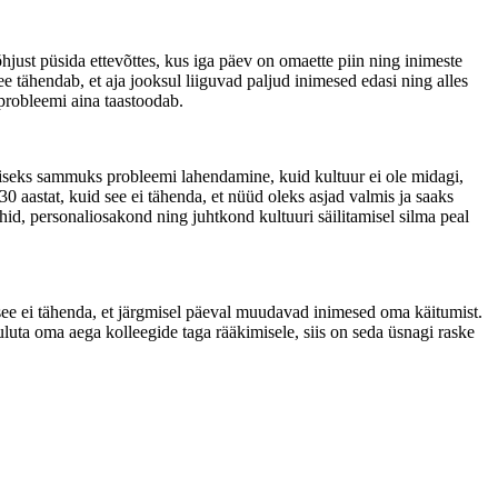
õhjust püsida ettevõttes, kus iga päev on omaette piin ning inimeste
e tähendab, et aja jooksul liiguvad paljud inimesed edasi ning alles
 probleemi aina taastoodab.
iliseks sammuks probleemi lahendamine, kuid kultuur ei ole midagi,
0 aastat, kuid see ei tähenda, et nüüd oleks asjad valmis ja saaks
d, personaliosakond ning juhtkond kultuuri säilitamisel silma peal
s see ei tähenda, et järgmisel päeval muudavad inimesed oma käitumist.
uluta oma aega kolleegide taga rääkimisele, siis on seda üsnagi raske