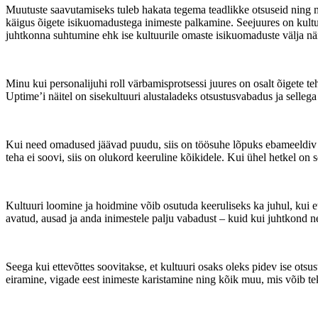
Muutuste saavutamiseks tuleb hakata tegema teadlikke otsuseid ning mõ
käigus õigete isikuomadustega inimeste palkamine. Seejuures on kultuu
juhtkonna suhtumine ehk ise kultuurile omaste isikuomaduste välja näi
Minu kui personalijuhi roll värbamisprotsessi juures on osalt õigete t
Uptime’i näitel on sisekultuuri alustaladeks otsustusvabadus ja sellega
Kui need omadused jäävad puudu, siis on töösuhe lõpuks ebameeldiv nii
teha ei soovi, siis on olukord keeruline kõikidele. Kui ühel hetkel on 
Kultuuri loomine ja hoidmine võib osutuda keeruliseks ka juhul, kui e
avatud, ausad ja anda inimestele palju vabadust – kuid kui juhtkond 
Seega kui ettevõttes soovitakse, et kultuuri osaks oleks pidev ise ots
eiramine, vigade eest inimeste karistamine ning kõik muu, mis võib tek