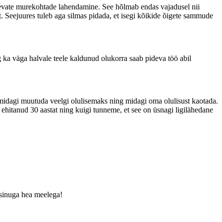
olevate murekohtade lahendamine. See hõlmab endas vajadusel nii
st. Seejuures tuleb aga silmas pidada, et isegi kõikide õigete sammude
 ka väga halvale teele kaldunud olukorra saab pideva töö abil
l midagi muutuda veelgi olulisemaks ning midagi oma olulisust kaotada.
 ehitanud 30 aastat ning kuigi tunneme, et see on üsnagi ligilähedane
 sinuga hea meelega!