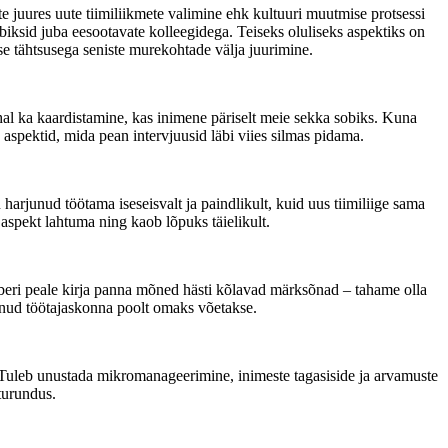
 juures uute tiimiliikmete valimine ehk kultuuri muutmise protsessi
biksid juba eesootavate kolleegidega. Teiseks oluliseks aspektiks on
se tähtsusega seniste murekohtade välja juurimine.
ohal ka kaardistamine, kas inimene päriselt meie sekka sobiks. Kuna
a aspektid, mida pean intervjuusid läbi viies silmas pidama.
rjunud töötama iseseisvalt ja paindlikult, kuid uus tiimiliige sama
d aspekt lahtuma ning kaob lõpuks täielikult.
paberi peale kirja panna mõned hästi kõlavad märksõnad – tahame olla
änud töötajaskonna poolt omaks võetakse.
da. Tuleb unustada mikromanageerimine, inimeste tagasiside ja arvamuste
turundus.