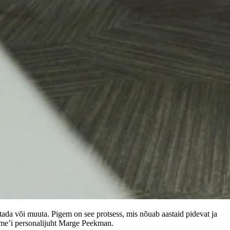
kitada või muuta. Pigem on see protsess, mis nõuab aastaid pidevat ja
time’i personalijuht Marge Peekman.