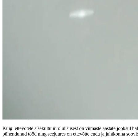
Kuigi ettevõtete sisekultuuri olulisusest on viimaste aastate jooksul h
pühendunud tööd ning seejuures on ettevõtte enda ja juhtkonna soovid