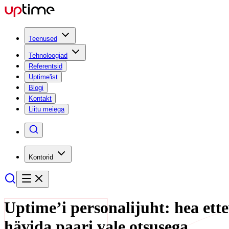
Teenused
Tehnoloogiad
Referentsid
Uptime'ist
Blogi
Kontakt
Liitu meiega
Kontorid
Uptime’i personalijuht: hea ette
hävida paari vale otsusega