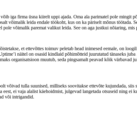
 võib iga firma üsna kiirelt uppi ajada. Oma ala parimatel pole mingit p
salt võimalik leida endale töökoht, kus on ka päriselt mõnus töötada. Se
el pole võimalik paremat valikut leida. See on aga justkui nõiaring, mis
õistetakse, et ettevõttes toimuv peletab head inimesed eemale, on loog
time’i näitel on osasid kindlaid põhimõtteid juurutatud tänaseks juba 3
maks organisatsioon muutub, seda pingsamalt peavad kõik värbavad juhi
oolt võivad tulla suunised, milliseks soovitakse ettevõte kujundada, sii
est, ei vaja alalist käehoidmist, julgevad langetada otsuseid ning ei k
d või intrigandid.