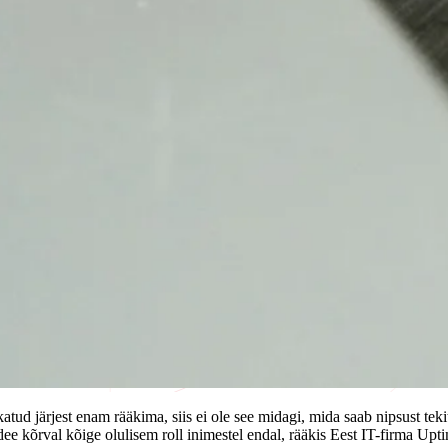
akatud järjest enam rääkima, siis ei ole see midagi, mida saab nipsust te
ee kõrval kõige olulisem roll inimestel endal, rääkis Eest IT-firma Up