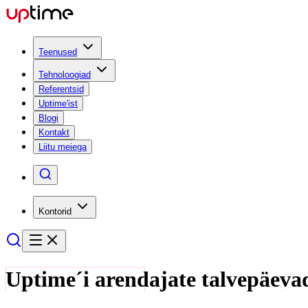
Teenused
Tehnoloogiad
Referentsid
Uptime'ist
Blogi
Kontakt
Liitu meiega
Kontorid
Uptime´i arendajate talvepäevad: