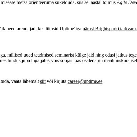
misesse metsa orienteeruma sukelduda, siis sel aastal toimus
Agile Dev
õik need arendajad, kes liitusid Uptime´iga
pärast Brightsparki tarkvar
, millised uued teadmised seminarist külge jäid ning edasi jätkus tege
ues tundus juba liiga jahe, võis soojas toas osaleda nii maalimiskursus
ituda, vaata lähemalt
siit
või kirjuta
career@uptime.ee
.