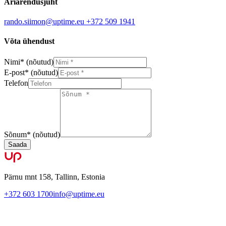
Äriarendusjuht
rando.siimon@uptime.eu
+372 509 1941
Võta ühendust
Nimi
*
(nõutud)
E-post
*
(nõutud)
Telefon
Sõnum
*
(nõutud)
Saada
Pärnu mnt 158, Tallinn, Estonia
+372 603 1700
info@uptime.eu