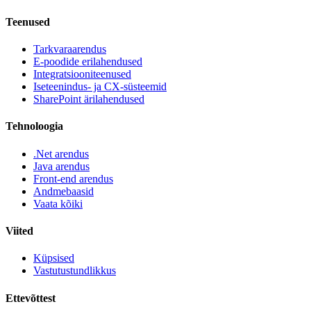
Teenused
Tarkvaraarendus
E-poodide erilahendused
Integratsiooniteenused
Iseteenindus- ja CX-süsteemid
SharePoint ärilahendused
Tehnoloogia
.Net arendus
Java arendus
Front-end arendus
Andmebaasid
Vaata kõiki
Viited
Küpsised
Vastutustundlikkus
Ettevõttest