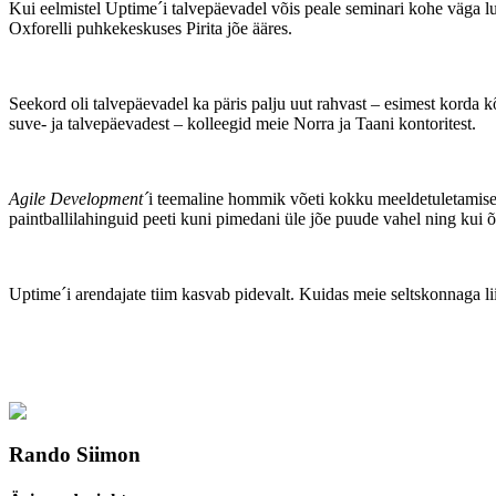
Kui eelmistel Uptime´i talvepäevadel võis peale seminari kohe väga lu
Oxforelli puhkekeskuses Pirita jõe ääres.
Seekord oli talvepäevadel ka päris palju uut rahvast – esimest korda k
suve- ja talvepäevadest – kolleegid meie Norra ja Taani kontoritest.
Agile Development´
i teemaline hommik võeti kokku meeldetuletamisega
paintballilahinguid peeti kuni pimedani üle jõe puude vahel ning kui õ
Uptime´i arendajate tiim kasvab pidevalt. Kuidas meie seltskonnaga li
Rando Siimon