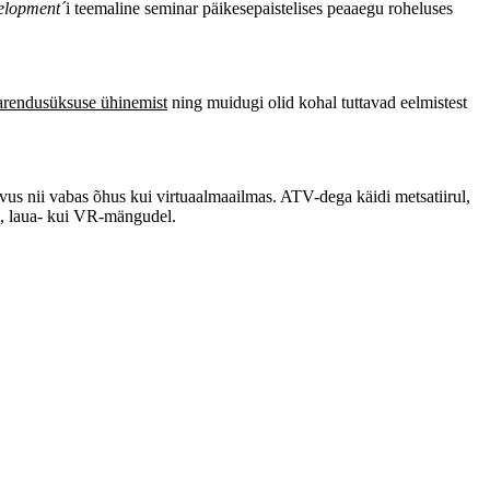
elopment´
i teemaline seminar päikesepaistelises peaaegu roheluses
aarendusüksuse
ühinemist
ning muidugi olid kohal tuttavad eelmistest
vus nii vabas õhus kui virtuaalmaailmas. ATV-dega käidi metsatiirul,
el, laua- kui VR-mängudel.