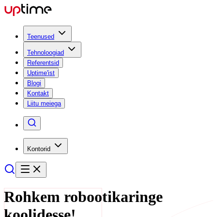
Teenused
Tehnoloogiad
Referentsid
Uptime'ist
Blogi
Kontakt
Liitu meiega
Kontorid
Rohkem robootikaringe
koolidesse!