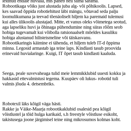
leidnud endale huviala, mis paneb neil silma särama.
Robootikaga võiks just alustada juba alg- või põhikoolis. Lapsed,
kes saavad õppida robotiehitust läbi mängu, võtavad seda palju
loomulikumana ja teevad tõenäoliselt hiljem ka paremaid tulemusi
kui alles ülikoolis alustajad. Mitte, et vanus oleks võimetega seotud,
aga lapseliku huvi ja õhinaga pühendumine ning siiras rõõm seob
hobiga tugevamalt kui võibolla ratsionaalselt mõeldes kasuliku
hobiga alustanud hilisteismeline või täiskasvanu.
Robootikaringis käimine ei tähenda, et hiljem tuleb IT-d õppima
minna. Legosid armastab iga teine laps. Kindlasti tasub proovida
erinevaid huvialaringe. Kuigi, IT õpet tasub kindlasti kaaluda.
Seega, peale suvevaheaga tulid meie lemmikklubid uuesti kokku ja
hakkasid ettevalmistusi tegema. Kuupäev oli lukus- robotid tuli
valmis jõuda 4. detsembriks.
Robotexil läks kõigil väga hästi.
Rakke ja Väike-Maarja robootikaklubid osalesid pea kõigil
võistlustel ja tõid hulga karikaid, s.h freestyle võistluse esikoht,
takistusega joone järgimisel teine ning mikrosumos kolmas koht.