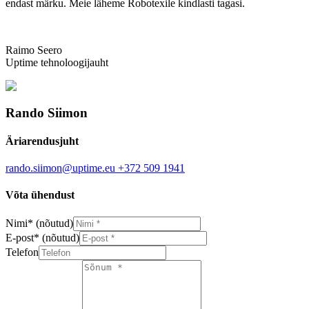
endast märku. Meie läheme Robotexile kindlasti tagasi.
Raimo Seero
Uptime tehnoloogijauht
Rando Siimon
Äriarendusjuht
rando.siimon@uptime.eu
+372 509 1941
Võta ühendust
Nimi
*
(nõutud)
E-post
*
(nõutud)
Telefon