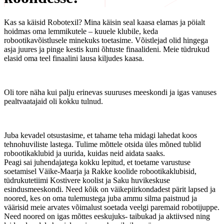
Kas sa käisid Robotexil? Mina käisin seal kaasa elamas ja pöialt
hoidmas oma lemmikutele – kuuele klubile, keda
robootikavõistlusele minekuks toetasime. Võistlejad olid hingega
asja juures ja pinge kestis kuni õhtuste finaalideni. Meie tüdrukud
elasid oma teel finaalini lausa kiljudes kaasa.
Oli tore näha kui palju erinevas suuruses meeskondi ja igas vanuses
pealtvaatajaid oli kokku tulnud.
Juba kevadel otsustasime, et tahame teha midagi lahedat koos
tehnohuviliste lastega. Tulime mõttele otsida üles mõned tublid
robootikaklubid ja uurida, kuidas neid aidata saaks.
Peagi sai juhendajatega kokku lepitud, et toetame varustuse
soetamisel Väike-Maarja ja Rakke koolide robootikaklubisid,
tüdrukutetiimi Kostivere koolist ja Saku huvikeskuse
esindusmeeskondi. Need kõik on väikepiirkondadest pärit lapsed ja
noored, kes on oma tulemustega juba ammu silma paistnud ja
väärisid meie arvates võimalust soetada veelgi paremaid robotijuppe.
Need noored on igas mõttes eeskujuks- taibukad ja aktiivsed ning