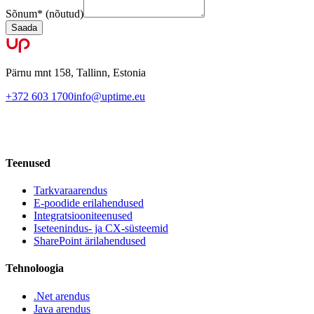
Sõnum
*
(nõutud)
Saada
Pärnu mnt 158, Tallinn, Estonia
+372 603 1700
info@uptime.eu
Teenused
Tarkvaraarendus
E-poodide erilahendused
Integratsiooniteenused
Iseteenindus- ja CX-süsteemid
SharePoint ärilahendused
Tehnoloogia
.Net arendus
Java arendus