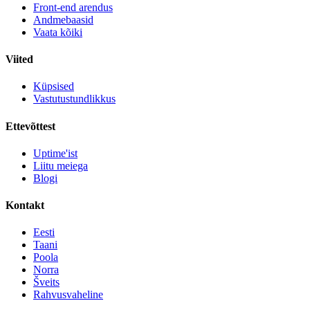
Front-end arendus
Andmebaasid
Vaata kõiki
Viited
Küpsised
Vastutustundlikkus
Ettevõttest
Uptime'ist
Liitu meiega
Blogi
Kontakt
Eesti
Taani
Poola
Norra
Šveits
Rahvusvaheline