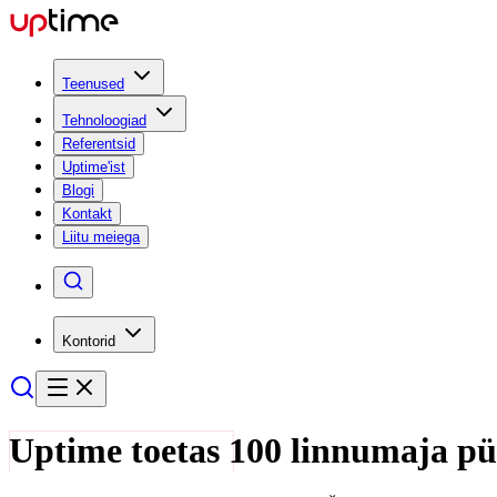
Teenused
Tehnoloogiad
Referentsid
Uptime'ist
Blogi
Kontakt
Liitu meiega
Kontorid
Uptime toetas 100 linnumaja püst