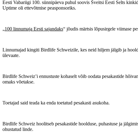
Eesti Vabariigi 100. sünnipäeva puhul soovis Šveitsi Eesti Selts kinkid
Uptime oli ettevõtmise peasponsoriks.
„
100 linnumaja Eesti sajandaks
“ jõudis märtsis lõpusirgele viimase p
Linnumajad kingiti Birdlife Schweizile, kes neid hiljem jälgib ja hool
ülevaate.
Birdlife Schweiz’i ennustuste kohaselt võib oodata pesakastide hõiva
omaks võetakse.
Toetajad said teada ka enda toetatud pesakasti asukoha.
Birdlife Schweiz hoolitseb pesakastide hoolduse, puhastuse ja jälgimis
ohustatud linde.