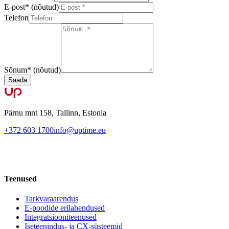
E-post
*
(nõutud)
Telefon
Sõnum
*
(nõutud)
Saada
Pärnu mnt 158, Tallinn, Estonia
+372 603 1700
info@uptime.eu
Teenused
Tarkvaraarendus
E-poodide erilahendused
Integratsiooniteenused
Iseteenindus- ja CX-süsteemid