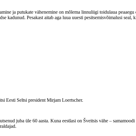
etamine ja putukate vähenemine on mõlema linnuliigi toidulaua peaaeg
ldse kadunud. Pesakast aitab aga luua uuesti pesitsemisvõimalusi seal, 
itsi Eesti Seltsi president Mirjam Loertscher.
tegutsenud juba üle 60 aasta. Kuna eestlasi on Šveitsis vähe – samamoodi 
raldajad.