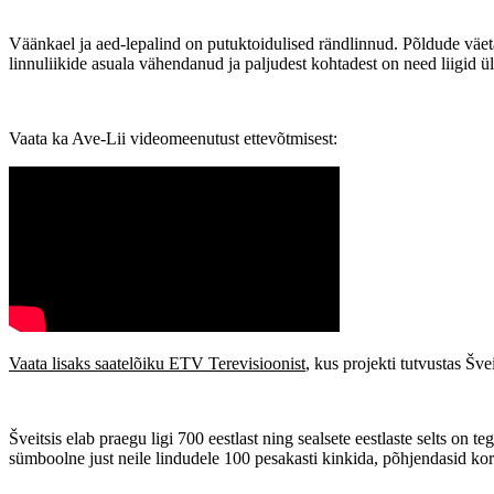
Väänkael ja aed-lepalind on putuktoidulised rändlinnud. Põldude vä
linnuliikide asuala vähendanud ja paljudest kohtadest on need liigid ü
Vaata ka Ave-Lii videomeenutust ettevõtmisest:
Vaata lisaks saatelõiku ETV Terevisioonist
, kus projekti tutvustas Šve
Šveitsis elab praegu ligi 700 eestlast ning sealsete eestlaste selts on 
sümboolne just neile lindudele 100 pesakasti kinkida, põhjendasid kor