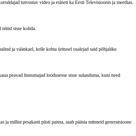
orraldajad tutvustav video ja esineti ka Eesti Televisioonis ja meedias.
 nüüd sisse kolida.
lind ja väänkael, kelle kohta üritusel osalejad said põhjaliku
i kaua peavad linnumajad loodusesse sisse sulanduma, kuni need
as ja millist pesakasti püsti panna, saab päästa mitmeid generatsioone