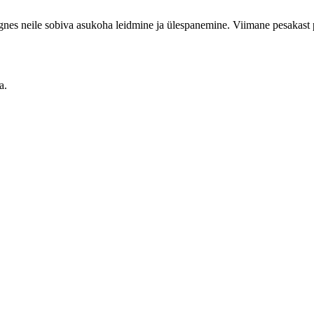
ärgnes neile sobiva asukoha leidmine ja ülespanemine. Viimane pesakast 
a.