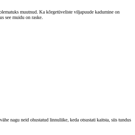
u olematuks muutnud. Ka kõrgetüveliste viljapuude kadumine on
kus see muidu on raske.
vähe nagu neid ohustatud linnuliike, keda otsustati kaitsta, siis tundus