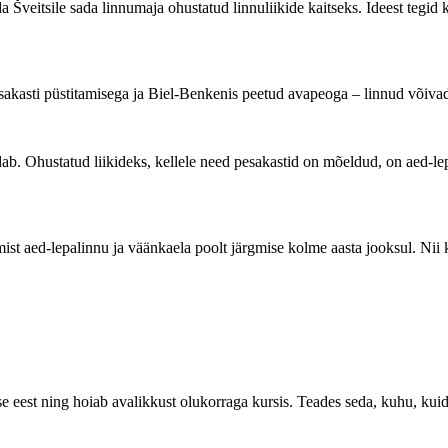
a Šveitsile sada linnumaja ohustatud linnuliikide kaitseks. Ideest tegid k
esakasti püstitamisega ja Biel-Benkenis peetud avapeoga – linnud võivad
dab. Ohustatud liikideks, kellele need pesakastid on mõeldud, on aed-lepa
mist aed-lepalinnu ja väänkaela poolt järgmise kolme aasta jooksul. Ni
e eest ning hoiab avalikkust olukorraga kursis. Teades seda, kuhu, kuid