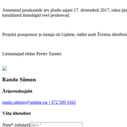
Annetatud pesakastide arv jõudis sajani 17. detsembril 2017, edasi j
haruldased linnuliigid veel pesitsevad.
Projekti peasponsor ja toetaja oli Uptime, millel asub Šveitsis ühisfirm
Linnumajad ehitas Peeter Tarmet.
Rando Siimon
Äriarendusjuht
rando.siimon@uptime.eu
+372 509 1941
Võta ühendust
Nimi
*
(nõutud)