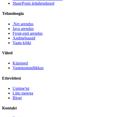
SharePoint ärilahendused
Tehnoloogia
.Net arendus
Java arendus
Front-end arendus
Andmebaasid
Vaata kõiki
Viited
Küpsised
Vastutustundlikkus
Ettevõttest
Uptime'ist
Liitu meiega
Blogi
Kontakt