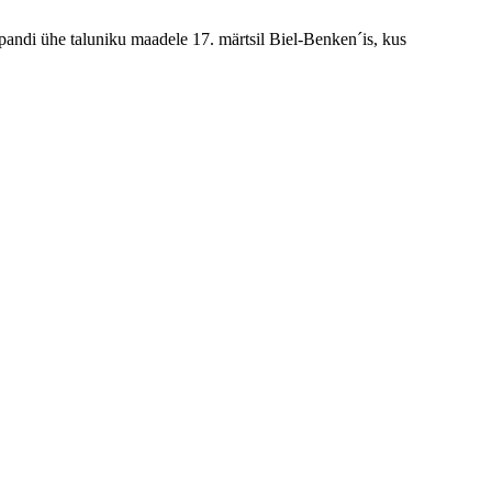
pandi ühe taluniku maadele 17. märtsil Biel-Benken´is, kus