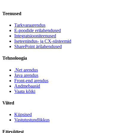
Teenused
Tarkvaraarendus
E-poodide erilahendused
Integratsiooniteenused
Iseteenindus- ja CX-süsteemid
SharePoint ärilahendused
Tehnoloogia
.Net arendus
Java arendus
Front-end arendus
Andmebaasid
Vaata kõiki
Viited
Küpsised
Vastutustundlikkus
Ettevõttest