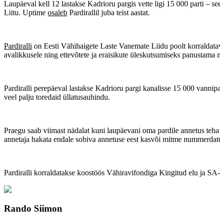
Laupäeval kell 12 lastakse Kadrioru pargis vette ligi 15 000 parti – se
Liitu. Uptime
osaleb
Pardirallil juba teist aastat.
Pardiralli
on Eesti Vähihaigete Laste Vanemate Liidu poolt korraldatav
avalikkusele ning ettevõtete ja eraisikute üleskutsumiseks panustama
Pardiralli perepäeval lastakse Kadrioru pargi kanalisse 15 000 vannip
veel palju toredaid üllatusauhindu.
Praegu saab viimast nädalat kuni laupäevani oma pardile annetus teha ni
annetaja hakata endale sobiva annetuse eest kasvõi mitme nummerdat
Pardiralli korraldatakse koostöös Vähiravifondiga Kingitud elu ja SA
Rando Siimon