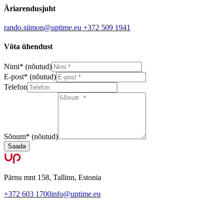
Äriarendusjuht
rando.siimon@uptime.eu
+372 509 1941
Võta ühendust
Nimi
*
(nõutud)
E-post
*
(nõutud)
Telefon
Sõnum
*
(nõutud)
Saada
Pärnu mnt 158, Tallinn, Estonia
+372 603 1700
info@uptime.eu