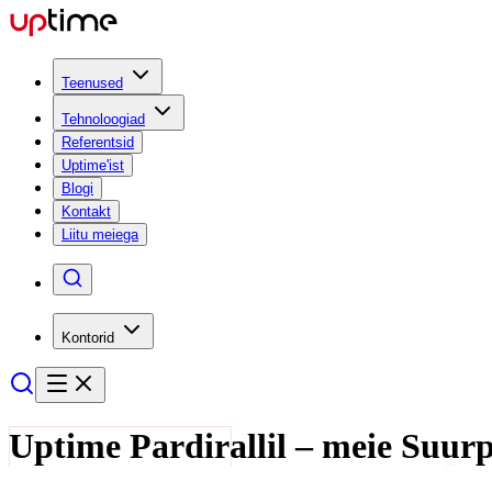
Teenused
Tehnoloogiad
Referentsid
Uptime'ist
Blogi
Kontakt
Liitu meiega
Kontorid
Uptime Pardirallil – meie Suurp