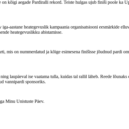
e on kõigi aegade Pardiralli rekord. Teiste hulgas ujub finiši poole ka 
 iga-aastane heategevuslik kampaania organisatsiooni eesmärkide elluvi
 nende heategevuslikku abistamisse.
arti, mis on nummerdatud ja kõige esimesena finišisse jõudnud pardi oma
ng laupäeval ise vaatama tulla, kuidas tal rallil läheb. Reede lõunaks o
ud vannipardi sponsoriks.
-ga Minu Unistuste Päev.