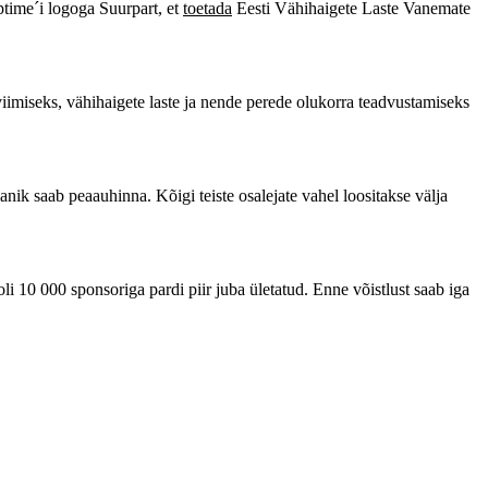
Uptime´i logoga Suurpart, et
toetada
Eesti Vähihaigete Laste Vanemate
imiseks, vähihaigete laste ja nende perede olukorra teadvustamiseks
nik saab peaauhinna. Kõigi teiste osalejate vahel loositakse välja
li 10 000 sponsoriga pardi piir juba ületatud. Enne võistlust saab iga