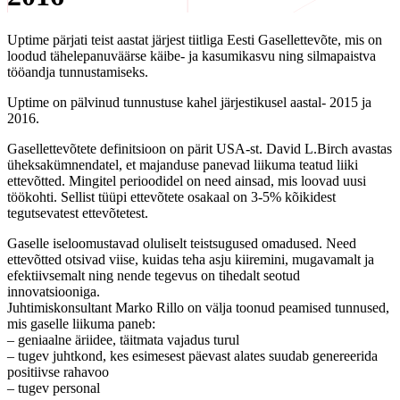
Uptime pärjati teist aastat järjest tiitliga Eesti Gasellettevõte, mis on
loodud tähelepanuväärse käibe- ja kasumikasvu ning silmapaistva
tööandja tunnustamiseks.
Uptime on pälvinud tunnustuse kahel järjestikusel aastal- 2015 ja
2016.
Gasellettevõtete definitsioon on pärit USA-st. David L.Birch avastas
üheksakümnendatel, et majanduse panevad liikuma teatud liiki
ettevõtted. Mingitel perioodidel on need ainsad, mis loovad uusi
töökohti. Sellist tüüpi ettevõtete osakaal on 3-5% kõikidest
tegutsevatest ettevõtetest.
Gaselle iseloomustavad oluliselt teistsugused omadused. Need
ettevõtted otsivad viise, kuidas teha asju kiiremini, mugavamalt ja
efektiivsemalt ning nende tegevus on tihedalt seotud
innovatsiooniga.
Juhtimiskonsultant Marko Rillo on välja toonud peamised tunnused,
mis gaselle liikuma paneb:
– geniaalne äriidee, täitmata vajadus turul
– tugev juhtkond, kes esimesest päevast alates suudab genereerida
positiivse rahavoo
– tugev personal