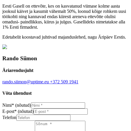
Eesti Gasell on ettevõte, kes on kasvatanud viimase kolme aasta
jooksul käivet ja kasumit vähemalt 50%, loonud kõige rohkem uusi
töökohti ning kannavad endas kiiresti areneva ettevõtte olulisi
omadusi- paindlikkus, kiirus ja julgus. Gasellideks nimetatakse alla
1% Eesti firmadest.
Edetabelit koostavad juhtivad majanduslehed, nagu Äripäev Eestis.
Rando Siimon
Äriarendusjuht
rando.siimon@uptime.eu
+372 509 1941
Võta ühendust
Nimi
*
(nõutud)
E-post
*
(nõutud)
Telefon