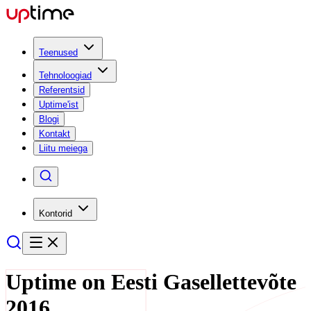
Teenused
Tehnoloogiad
Referentsid
Uptime'ist
Blogi
Kontakt
Liitu meiega
Kontorid
Uptime on Eesti Gasellettevõte
2016