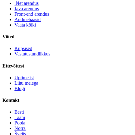
.Net arendus
Java arendus
Front-end arendus
Andmebaasid
Vaata kõiki
Viited
Küpsised
Vastutustundlikkus
Ettevõttest
Uptime'ist
Liitu meiega
Blogi
Kontakt
Eesti
Taani
Poola
Norra
Šveits