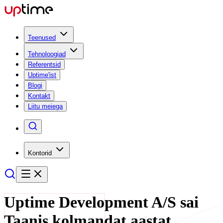
Teenused
Tehnoloogiad
Referentsid
Uptime'ist
Blogi
Kontakt
Liitu meiega
Kontorid
Uptime Development A/S sai
Taanis kolmandat aastat