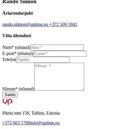
Rando Siimon
Äriarendusjuht
rando.siimon@uptime.eu
+372 509 1941
Võta ühendust
Nimi
*
(nõutud)
E-post
*
(nõutud)
Telefon
Sõnum
*
(nõutud)
Saada
Pärnu mnt 158, Tallinn, Estonia
+372 603 1700
info@uptime.eu