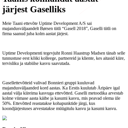
järjest Gaselliks
Meie Taani ettevõte Uptime Development A/S sai
majandusväljaandelt Børsen tiitli “Gasell 2018”, Gaselli tiitli on
firma saanud juba kolm aastat järjest.
Uptime Developmenti tegevjuht Ronni Haastrup Madsen tänab selle
tunnustuse eest kõiki kolleege, partnereid ja kliente, kes aitasid kiire,
tervisliku ja stabiilse kasvu saavutada.
Gasellettevõtteid valivad Bonnieri gruppi kuuluvad
majandusväljaanded kord aastas. Ka Eestis kuulutab Äripäev igal
aastal välja kiireima kasvuga ettevõtted. Gaselli metoodika arvestab
kolme viimase aasta käibe ja kasumi kasvu, mis peavad olema üle
50%. Ettevõtted reastatakse kohapunktide järgi, kus
koondjärjestuses arvestatakse müügitulu kasvu ja kasumi kasvu.