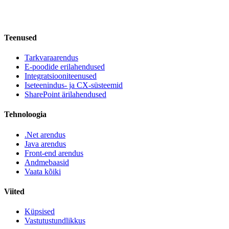
Teenused
Tarkvaraarendus
E-poodide erilahendused
Integratsiooniteenused
Iseteenindus- ja CX-süsteemid
SharePoint ärilahendused
Tehnoloogia
.Net arendus
Java arendus
Front-end arendus
Andmebaasid
Vaata kõiki
Viited
Küpsised
Vastutustundlikkus