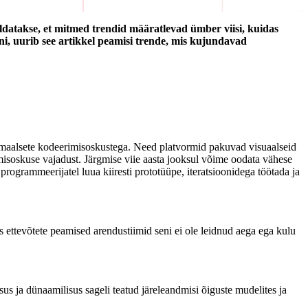
ldatakse, et mitmed trendid määratlevad ümber viisi, kuidas
ni, uurib see artikkel peamisi trende, mis kujundavad
nimaalsete kodeerimisoskustega. Need platvormid pakuvad visuaalseid
isoskuse vajadust. Järgmise viie aasta jooksul võime oodata vähese
programmeerijatel luua kiiresti prototüüpe, iteratsioonidega töötada ja
 ettevõtete peamised arendustiimid seni ei ole leidnud aega ega kulu
us ja dünaamilisus sageli teatud järeleandmisi õiguste mudelites ja