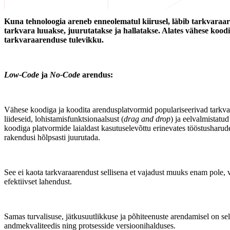
Kuna tehnoloogia areneb enneolematul kiirusel, läbib tarkvaraar
tarkvara luuakse, juurutatakse ja hallatakse. Alates vähese koo
tarkvaraarenduse tulevikku.
Low-Code
ja
No-Code
arendus:
Vähese koodiga ja koodita arendusplatvormid populariseerivad tarkva
liideseid, lohistamisfunktsionaalsust (
drag and drop
) ja eelvalmistat
koodiga platvormide laialdast kasutuselevõttu erinevates tööstusharudes
rakendusi hõlpsasti juurutada.
See ei kaota tarkvaraarendust sellisena et vajadust muuks enam pole, 
efektiivset lahendust.
Samas turvalisuse, jätkusuutlikkuse ja põhiteenuste arendamisel on sel
andmekvaliteedis ning protsesside versioonihalduses.