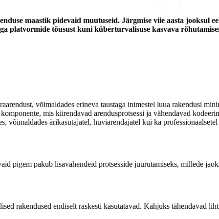
enduse maastik pidevaid muutuseid. Järgmise viie aasta jooksul ee
diga platvormide tõusust kuni küberturvalisuse kasvava rõhutamise
raarendust, võimaldades erineva taustaga inimestel luua rakendusi mi
ud komponente, mis kiirendavad arendusprotsessi ja vähendavad kodeerim
, võimaldades ärikasutajatel, huviarendajatel kui ka professionaalsetel 
vaid pigem pakub lisavahendeid protsesside juurutamiseks, millede jaoks
lised rakendused endiselt raskesti kasutatavad. Kahjuks tähendavad lihts