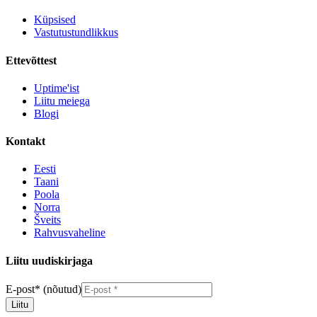
Küpsised
Vastutustundlikkus
Ettevõttest
Uptime'ist
Liitu meiega
Blogi
Kontakt
Eesti
Taani
Poola
Norra
Šveits
Rahvusvaheline
Liitu uudiskirjaga
E-post
*
(nõutud)
Liitu