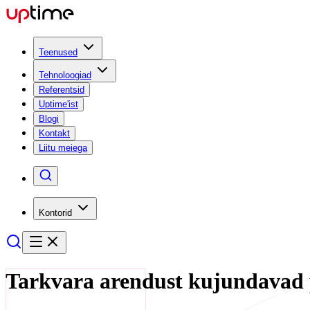
Teenused
Tehnoloogiad
Referentsid
Uptime'ist
Blogi
Kontakt
Liitu meiega
Kontorid
Tarkvara arendust kujundavad 