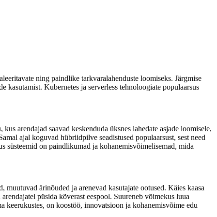
leeritavate ning paindlike tarkvaralahenduste loomiseks. Järgmise
de kasutamist. Kubernetes ja serverless tehnoloogiate populaarsus
u, kus arendajad saavad keskenduda üksnes lahedate asjade loomisele,
Samal ajal koguvad hübriidpilve seadistused populaarsust, sest need
, kus süsteemid on paindlikumad ja kohanemisvõimelisemad, mida
d, muutuvad ärinõuded ja arenevad kasutajate ootused. Käies kaasa
d arendajatel püsida kõverast eespool. Suureneb võimekus luua
lma keerukustes, on koostöö, innovatsioon ja kohanemisvõime edu