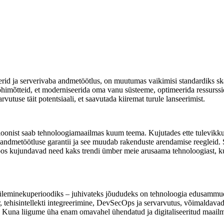
rid ja serverivaba andmetöötlus, on muutumas vaikimisi standardiks ska
õhimõtteid, et moderniseerida oma vanu süsteeme, optimeerida ressurssi
vutuse täit potentsiaali, et saavutada kiiremat turule lanseerimist.
sioonist saab tehnoloogiamaailmas kuum teema. Kujutades ette tulevikk
 andmetöötluse garantii ja see muudab rakenduste arendamise reegleid. 
t. Koos kujundavad need kaks trendi ümber meie arusaama tehnoloogiast
s üleminekuperioodiks – juhivateks jõududeks on tehnoloogia edusammu
, tehisintellekti integreerimine, DevSecOps ja servarvutus, võimaldava
sed. Kuna liigume üha enam omavahel ühendatud ja digitaliseeritud maai