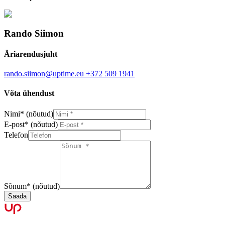
Rando Siimon
Äriarendusjuht
rando.siimon@uptime.eu
+372 509 1941
Võta ühendust
Nimi
*
(nõutud)
E-post
*
(nõutud)
Telefon
Sõnum
*
(nõutud)
Saada