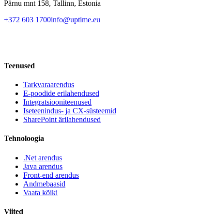
Pärnu mnt 158, Tallinn, Estonia
+372 603 1700
info@uptime.eu
Teenused
Tarkvaraarendus
E-poodide erilahendused
Integratsiooniteenused
Iseteenindus- ja CX-süsteemid
SharePoint ärilahendused
Tehnoloogia
.Net arendus
Java arendus
Front-end arendus
Andmebaasid
Vaata kõiki
Viited