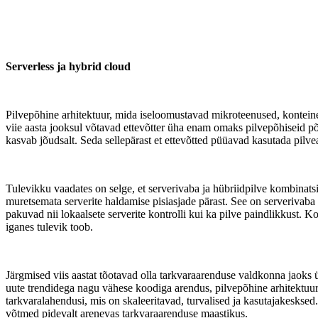
Serverless ja hybrid cloud
Pilvepõhine arhitektuur, mida iseloomustavad mikroteenused, konteine
viie aasta jooksul võtavad ettevõtter üha enam omaks pilvepõhiseid p
kasvab jõudsalt. Seda sellepärast et ettevõtted püüavad kasutada pilvear
Tulevikku vaadates on selge, et serverivaba ja hübriidpilve kombinat
muretsemata serverite haldamise pisiasjade pärast. See on serverivaba
pakuvad nii lokaalsete serverite kontrolli kui ka pilve paindlikkus
iganes tulevik toob.
Järgmised viis aastat tõotavad olla tarkvaraarenduse valdkonna jaok
uute trendidega nagu vähese koodiga arendus, pilvepõhine arhitektuur
tarkvaralahendusi, mis on skaleeritavad, turvalised ja kasutajakesk
võtmed pidevalt arenevas tarkvaraarenduse maastikus.